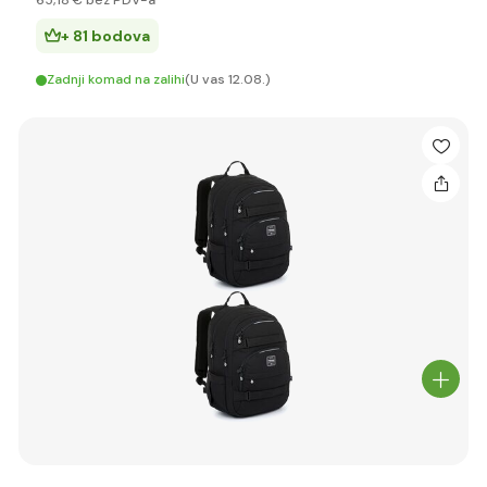
65
,18 €
bez PDV-a
+ 81 bodova
Zadnji komad na zalihi
(U vas 12.08.)