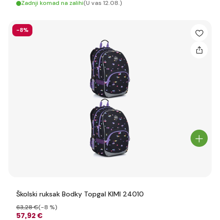
Zadnji komad na zalihi
(U vas 12.08.)
-8%
Školski ruksak Bodky Topgal KIMI 24010
63
,28 €
(-8 %)
57
,92 €