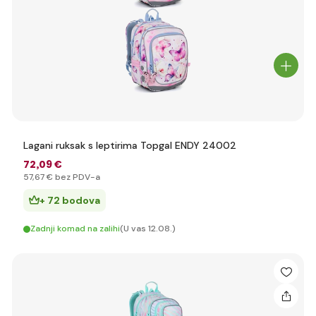
Lagani ruksak s leptirima Topgal ENDY 24002
72
,09 €
57
,67 €
bez PDV-a
+ 72 bodova
Zadnji komad na zalihi
(U vas 12.08.)