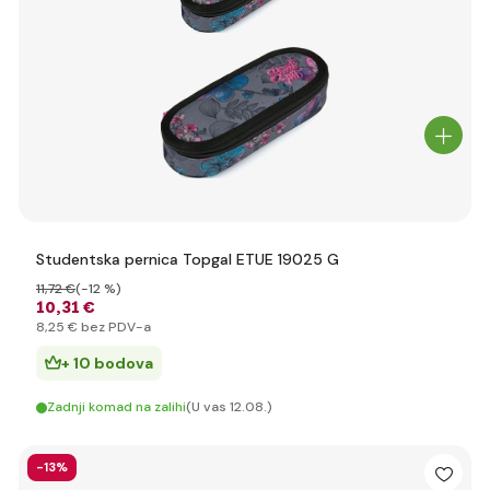
Studentska pernica Topgal ETUE 19025 G
11
,72 €
(-12 %)
10
,31 €
8
,25 €
bez PDV-a
+ 10 bodova
Zadnji komad na zalihi
(U vas 12.08.)
-13%