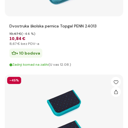
Dvostruka školska pernica Topgal PENN 24013
19
,47 €
(-44 %)
10
,84 €
8
,67 €
bez PDV-a
+ 10 bodova
Zadnji komad na zalihi
(U vas 12.08.)
-45%