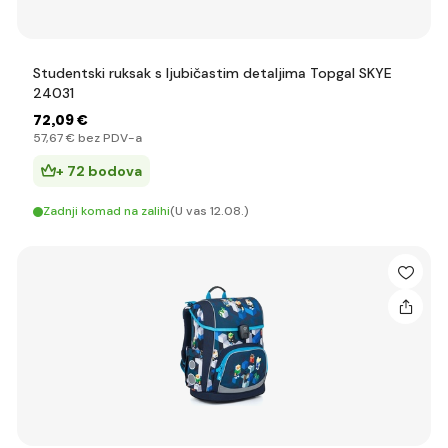
Studentski ruksak s ljubičastim detaljima Topgal SKYE
24031
72
,09 €
57
,67 €
bez PDV-a
+ 72 bodova
Zadnji komad na zalihi
(U vas 12.08.)