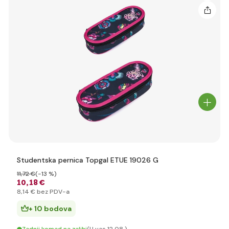
Studentska pernica Topgal ETUE 19026 G
11
,72 €
(-13 %)
10
,18 €
8
,14 €
bez PDV-a
+ 10 bodova