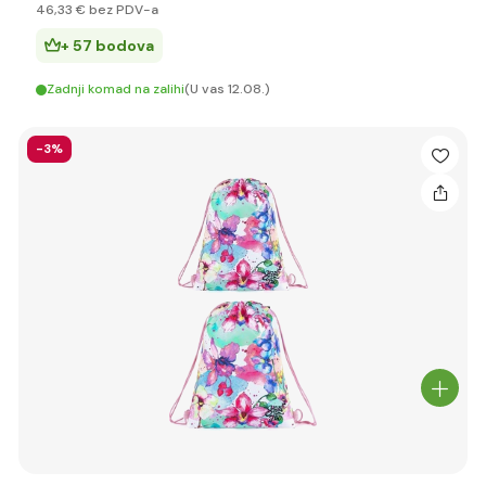
46
,33 €
bez PDV-a
+ 57 bodova
Zadnji komad na zalihi
(U vas 12.08.)
-3%