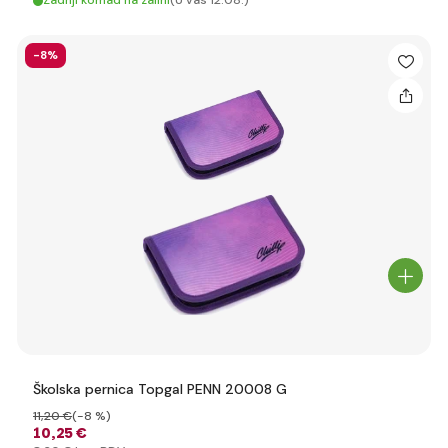
Zadnji komad na zalihi
(U vas 12.08.)
-8%
Školska pernica Topgal PENN 20008 G
11
,20 €
(-8 %)
10
,25 €