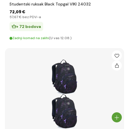
Studentski ruksak Black Topgal VIKI 24032
72
,09 €
57
,67 €
bez PDV-a
+ 72 bodova
Zadnji komad na zalihi
(U vas 12.08.)