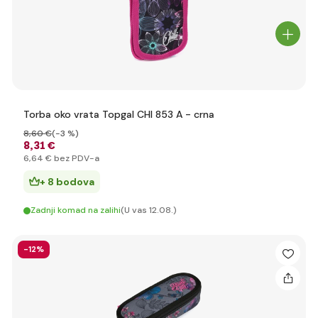
Torba oko vrata Topgal CHI 853 A - crna
8
,60 €
(-3 %)
8
,31 €
6
,64 €
bez PDV-a
+ 8 bodova
Zadnji komad na zalihi
(U vas 12.08.)
-12%