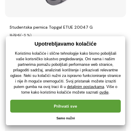
Studentska pernica Topgal ETUE 20047 G
11
,72 €
(-5 %)
11
,17 €
8
,93 €
bez PDV-a
+ 11 bodova
Zadnji komad na zalihi
(U vas 12.08.)