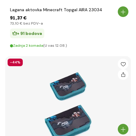
Lagana aktovka Minecraft Topgal AIRA 23034
91
,37 €
73
,10 €
bez PDV-a
+ 91 bodova
Zadnja 2 komada
(U vas 12.08.)
-44%