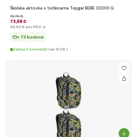
Školska aktovka s točkicama Topgal BEBE 20001 G
73
,70 €
73
,68 €
58
,94 €
bez PDV-a
+ 73 bodova
Zadnja 3 komada
(U vas 12.08.)