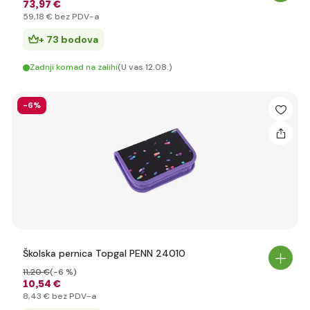
73
,97 €
59
,18 €
bez PDV-a
+ 73 bodova
Zadnji komad na zalihi
(U vas 12.08.)
-6%
Školska pernica Topgal PENN 24010
11
,20 €
(-6 %)
10
,54 €
8
,43 €
bez PDV-a