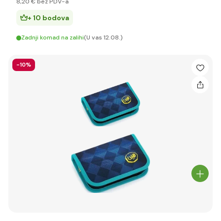
8
,20 €
bez PDV-a
+ 10 bodova
Zadnji komad na zalihi
(U vas 12.08.)
-10%