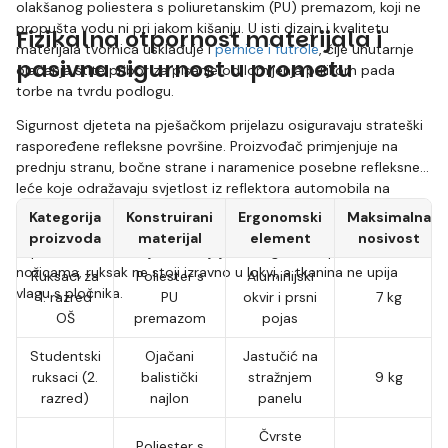
olakšanog poliestera s poliuretanskim (PU) premazom, koji ne
propušta vodu ni pri jakom kišanju. U isti dizajn i kvalitetu
Fizikalna otpornost materijala i
materijala tvornica usklađuje i
pernice i futrole
, čije unutarnje
pasivna sigurnost u prometu
ojačanja štite pribor za pisanje od lomljenja prilikom pada
torbe na tvrdu podlogu.
Sigurnost djeteta na pješačkom prijelazu osiguravaju strateški
raspoređene refleksne površine. Proizvođač primjenjuje na
prednju stranu, bočne strane i naramenice posebne refleksne
leće koje odražavaju svjetlost iz reflektora automobila na
udaljenosti do 200 metara u potpunoj tami. Dno ruksaka čini
Kategorija
Konstruirani
Ergonomski
Maksimalna
debeli kompozitni materijal Topdura, testiran na ekstremnu
proizvoda
materijal
element
nosivost
otpornost na habanje. Zahvaljujući integriranim plastičnim
nožicama, ruksak ne stoji izravno u lokvi, a tkanina ne upija
Ruksaci za
Poliester s
Aluminijski
vlagu s pločnika.
1. razred
PU
okvir i prsni
7 kg
OŠ
premazom
pojas
Studentski
Ojačani
Jastučić na
ruksaci (2.
balistički
stražnjem
9 kg
razred)
najlon
panelu
Čvrste
Poliester s