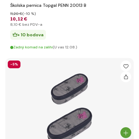
Školska pernica Topgal PENN 20013 B
11
,20 €
(-10 %)
10
,12 €
8
,10 €
bez PDV-a
+ 10 bodova
Zadnji komad na zalihi
(U vas 12.08.)
-5%