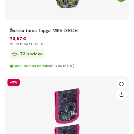
Školska torba Topgal MIRA 20046
73
,97 €
59
,18 €
bez PDV-a
+ 73 bodova
Zadnji komad na zalihi
(U vas 12.08.)
-3%