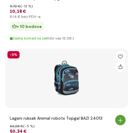
11
,72 €
(-13 %)
10
,18 €
8
,14 €
bez PDV-a
+ 10 bodova
Zadnji komad na zalihi
(U vas 12.08.)
-5%
Lagani ruksak Animal robots Topgal BAZI 24013
63
,28 €
(-5 %)
60
,34 €