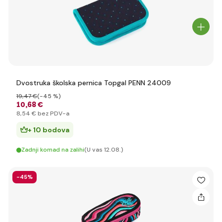
Dvostruka školska pernica Topgal PENN 24009
19
,47 €
(-45 %)
10
,68 €
8
,54 €
bez PDV-a
+ 10 bodova
Zadnji komad na zalihi
(U vas 12.08.)
-45%