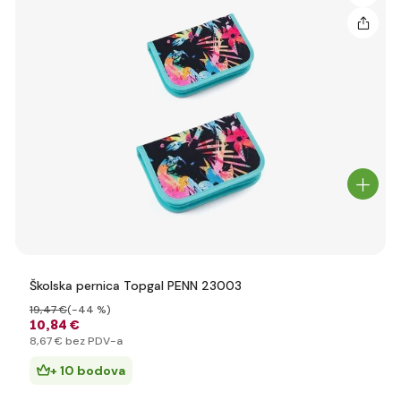
Školska pernica Topgal PENN 23003
19
,47 €
(-44 %)
10
,84 €
8
,67 €
bez PDV-a
+ 10 bodova