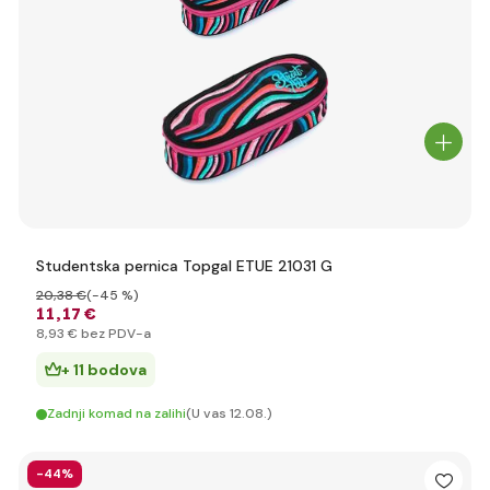
Studentska pernica Topgal ETUE 21031 G
20
,38 €
(-45 %)
11
,17 €
8
,93 €
bez PDV-a
+ 11 bodova
Zadnji komad na zalihi
(U vas 12.08.)
-44%