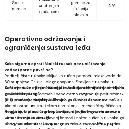
Školske
gumice za
unutarnjim
N/A
pernice
fiksaciju
ojačanjem
olovaka
Operativno održavanje i
ograničenja sustava leđa
Kako sigurno oprati školski ruksak bez uništavanja
vodootporne površine?
Roditelji čiste ruksake isključivo ručno pomoću mlake vode do
30 stupnjeva Celzija i blagog sapuna. Stavljanje ruksaka u
Zašto je nužno prije čišćenja izvaditi aluminijski okvir i kako
automatsku perilicu s rotirajućim bubnjem i korištenje kemijskih
ga vratiti natrag?
prašaka za pranje odmah i nepovratno razgrađuje poliuretanski
Anatomski aluminijski profil održava čvrst oblik sustava leđa.
(PU) premaz, čime tkanina trajno gubi svoju otpornost na kišu.
Ako bi ostao unutra tijekom namakanja i mehaničkog čišćenja,
Reagiraju li plastične kopče i prsni pojasevi na mrazeve u
moglo bi doći do njegovog savijanja. Roditelji ga jednostavno
zimskim mjesecima?
izvade kroz suhi zip u glavnoj komori i nakon sušenja ruksaka ga
Ubrizgane plastične komponente na trakama zadržavaju punu
ponovno umetnu tako da njegova zakrivljenost točno prati