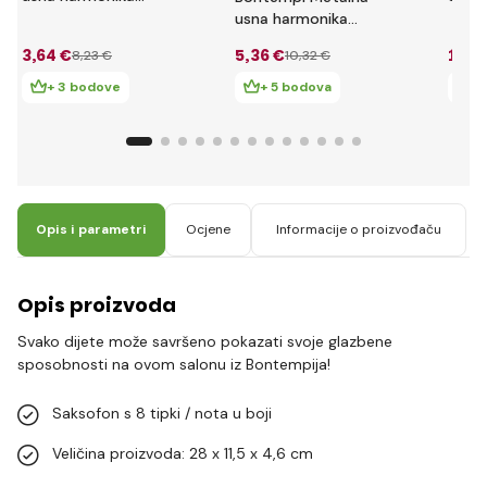
301020
usna harmonika
velika 302420
3
,64 €
5
,36 €
11
,6
8
,23 €
10
,32 €
+ 3 bodove
+ 5 bodova
+ 
Opis i parametri
Ocjene
Informacije o proizvođaču
Opis proizvoda
Svako dijete može savršeno pokazati svoje glazbene
sposobnosti na ovom salonu iz Bontempija!
Saksofon s 8 tipki / nota u boji
Veličina proizvoda: 28 x 11,5 x 4,6 cm