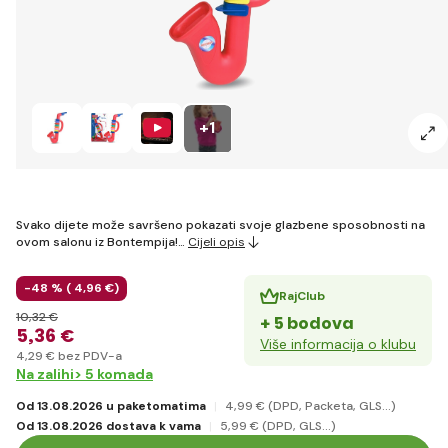
+1
Svako dijete može savršeno pokazati svoje glazbene sposobnosti na
ovom salonu iz Bontempija!…
Cijeli opis
-48 % (
4
,96 €
)
RajClub
10
,32 €
+ 5 bodova
5
,36 €
Više informacija o klubu
4
,29 €
bez PDV-a
Na zalihi> 5 komada
Od 13.08.2026 u paketomatima
4
,99 €
(DPD, Packeta, GLS...)
Od 13.08.2026 dostava k vama
5
,99 €
(DPD, GLS...)