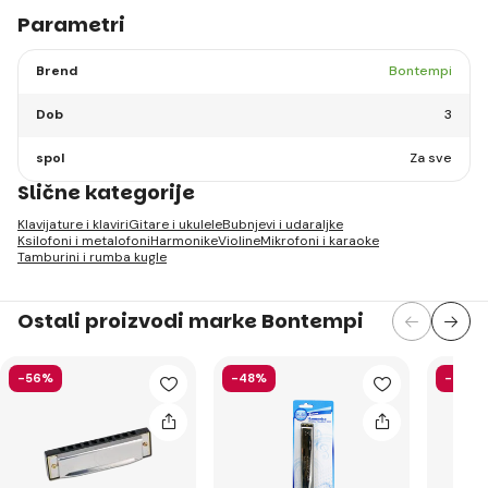
Parametri
Brend
Bontempi
Dob
3
spol
Za sve
Slične kategorije
Klavijature i klaviri
Gitare i ukulele
Bubnjevi i udaraljke
Ksilofoni i metalofoni
Harmonike
Violine
Mikrofoni i karaoke
Tamburini i rumba kugle
Ostali proizvodi marke Bontempi
-56%
-48%
-43%