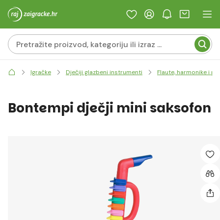
Igračke
Dječiji glazbeni instrumenti
Flaute, harmonike i pu
Bontempi dječji mini saksofon