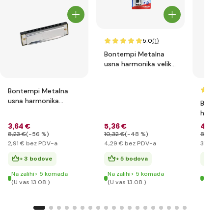
5.0
(1
)
Bontempi Metalna
usna harmonika velika
302420
Bontempi Metalna
usna harmonika
Bonte
301020
harmo
33173
3
,64 €
5
,36 €
46
,5
8
,23 €
(-56 %)
10
,32 €
(-48 %)
81
,20 
2
,91 €
bez PDV-a
4
,29 €
bez PDV-a
37
,20 
+ 3 bodove
+ 5 bodova
+ 
Na zalihi> 5 komada
Na zalihi> 5 komada
Na za
(U vas 13.08.)
(U vas 13.08.)
(U va