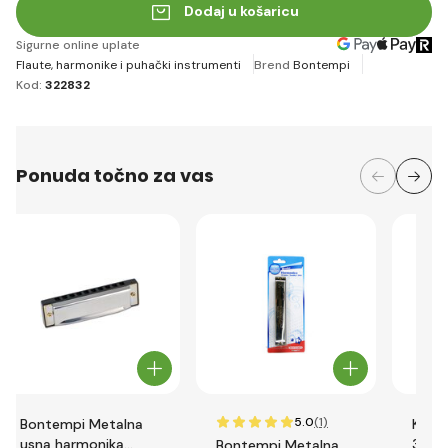
Dodaj u košaricu
Sigurne online uplate
Flaute, harmonike i puhački instrumenti
Brend
Bontempi
Kod:
322832
Ponuda točno za vas
5.0
(1)
Bontempi Metalna
Klari
usna harmonika
3244
Bontempi Metalna