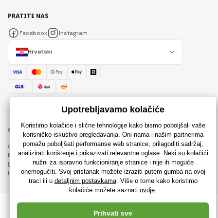
PRATITE NAS
Facebook
Instagram
Hrvatski
© 2018 - 2026 Rajzaigracke.hr, Sva prava pridržana
Ova stranica je zaštićena reCAPTCHA-om i primjenjuju se
Pravila o zaštiti osobnih podataka
tvrtke Google i njihova
Ugovorni uvjeti
.
Izrada učinkovitih internetskih trgovina od
RIESENIA