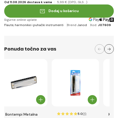
Od 11.08.2026 dostava k vama
5
,99 €
(DPD, GLS...)
Dodaj u košaricu
Sigurne online uplate
Flaute, harmonike i puhački instrumenti
Brend
Janod
Kod:
J07609
Ponuda točno za vas
5.0
(1)
Bontempi Metalna
Klari