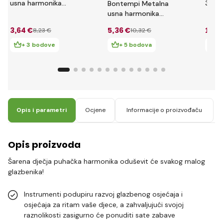
usna harmonika
3244
Bontempi Metalna
301020
usna harmonika
velika 302420
3
,64 €
5
,36 €
11
,6
8
,23 €
10
,32 €
+ 3 bodove
+ 5 bodova
+ 
Opis i parametri
Ocjene
Informacije o proizvođaču
Opis proizvoda
Šarena dječja puhačka harmonika oduševit će svakog malog
glazbenika!
Instrumenti podupiru razvoj glazbenog osjećaja i
osjećaja za ritam vaše djece, a zahvaljujući svojoj
raznolikosti zasigurno će ponuditi sate zabave