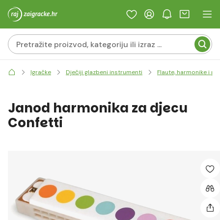
Igračke
Dječiji glazbeni instrumenti
Flaute, harmonike i pu
Janod harmonika za djecu
Confetti