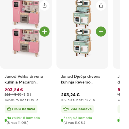
Janod Velika drvena
Janod Dječja drvena
Janod
kuhinja Macaron
kuhinja Reverso
drven
ružičasta s dodacima
dvostr
Lab
203
,24 €
91
,4
i zvukovima
203
,24 €
223
,48 €
(-9 %)
152
,34
162
,59 €
bez PDV-a
162
,59 €
bez PDV-a
73
,16 €
+ 203 bodova
+ 203 bodova
+ 
Na zalihi> 5 komada
Zadnja 3 komada
Na za
(U vas 11.08.)
(U vas 11.08.)
(U vas