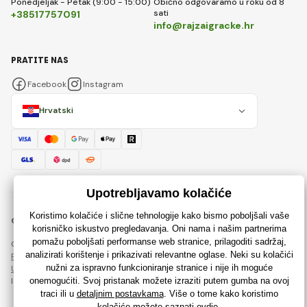
Ponedjeljak - Petak (9:00 - 15:00)
Obično odgovaramo u roku od 8
sati
+38517757091
info@rajzaigracke.hr
PRATITE NAS
Facebook
Instagram
Hrvatski
© 2018 - 2026 Rajzaigracke.hr, Sva prava pridržana
Ova stranica je zaštićena reCAPTCHA-om i primjenjuju se
Pravila o zaštiti osobnih podataka
tvrtke Google i njihova
Ugovorni uvjeti
.
Izrada učinkovitih internetskih trgovina od
RIESENIA