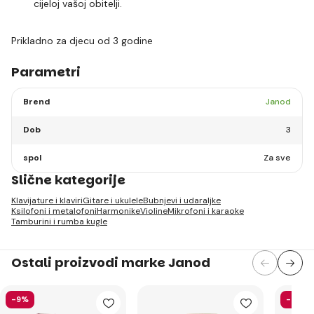
cijeloj vašoj obitelji.
Prikladno za djecu od 3 godine
Parametri
Brend
Janod
Dob
3
spol
Za sve
Slične kategorije
Klavijature i klaviri
Gitare i ukulele
Bubnjevi i udaraljke
Ksilofoni i metalofoni
Harmonike
Violine
Mikrofoni i karaoke
Tamburini i rumba kugle
Ostali proizvodi marke Janod
-9%
-40%