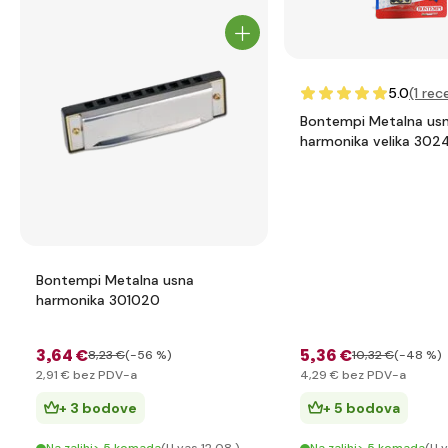
5.0
(1
rece
Bontempi Metalna us
harmonika velika 302
Bontempi Metalna usna
harmonika 301020
3
,64 €
5
,36 €
8
,23 €
(-56 %)
10
,32 €
(-48 %)
2
,91 €
bez PDV-a
4
,29 €
bez PDV-a
+ 3 bodove
+ 5 bodova