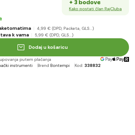
+ 3 bodove
Kako postati član RajCluba
a
paketomatima
4
,99 €
(DPD, Packeta, GLS...)
stava k vama
5
,99 €
(DPD, GLS...)
Dodaj u košaricu
upovanja putem plaćanja
hački instrumenti
Brend
Bontempi
Kod:
338832