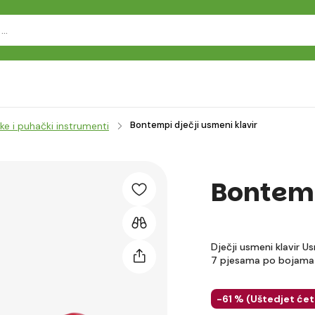
Bontempi dječji usmeni klavir
ke i puhački instrumenti
Bontemp
Dječji usmeni klavir Us
7 pjesama po bojam
-61 % (
Uštedjet će