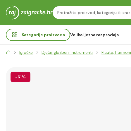
Kategorije
proizvoda
Velika ljetna rasprodaja
Igračke
Dječiji glazbeni instrumenti
Flaute, harmoni
-61%