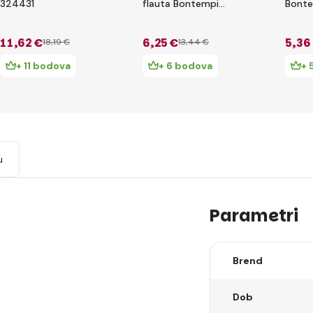
324431
flauta Bontempi
Bont
313010
11
,62 €
6
,25 €
5
,36
18
,19 €
13
,44 €
+ 11 bodova
+ 6 bodova
+ 
u
Parametri
Brend
Dob