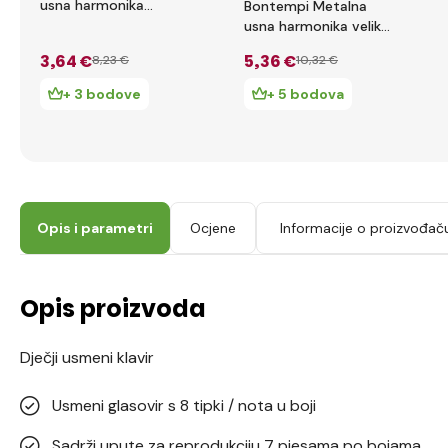
usna harmonika
Bontempi Metalna
301020
usna harmonika velika
302420
3
,64 €
5
,36 €
8
,23 €
10
,32 €
+ 3 bodove
+ 5 bodova
Opis i parametri
Ocjene
Informacije o proizvođač
Opis proizvoda
Dječji usmeni klavir
Usmeni glasovir s 8 tipki / nota u boji
Sadrži upute za reprodukciju 7 pjesama po bojama