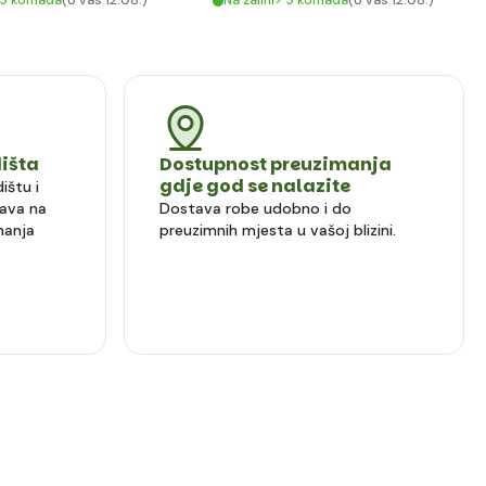
> 5 komada
(U vas 12.08.)
Na zalihi> 5 komada
(U vas 12.08.)
dišta
Dostupnost preuzimanja
gdje god se nalazite
ištu i
ava na
Dostava robe udobno i do
manja
preuzimnih mjesta u vašoj blizini.