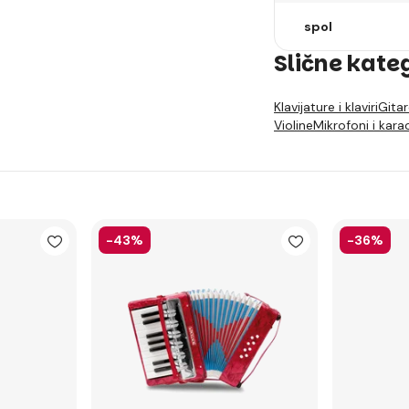
spol
Slične kate
Klavijature i klaviri
Gitar
Violine
Mikrofoni i kara
-43%
-36%