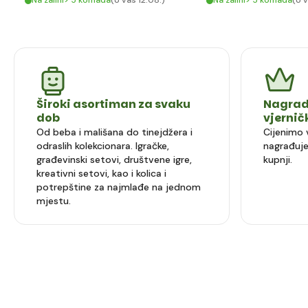
Na zalihi> 5 komada
(U vas 12.08.)
Na zalihi> 5 komada
(U v
Široki asortiman za svaku
Nagrad
dob
vjerni
Od beba i mališana do tinejdžera i
Cijenimo 
odraslih kolekcionara. Igračke,
nagrađuje
građevinski setovi, društvene igre,
kupnji.
kreativni setovi, kao i kolica i
potrepštine za najmlađe na jednom
mjestu.