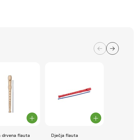
a drvena flauta
Dječja flauta
Bontempi dj