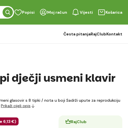
Popisi
Moj račun
Vijesti
Košarica
Česta pitanja
RajClub
Kontakt
i dječji usmeni klavir
meni glasovir s 8 tipki / nota u boji Sadrži upute za reprodukciju
a
Prikaži cijeli opis
te
6
,13 €
)
RajClub