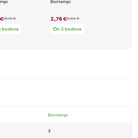
empi
Bontempi
saksofon
 €
2
,76 €
5
,36 €
15
,14 €
9
,04 €
10
,3
5 bodova
+ 2 bodove
+ 5 bod
Bontempi
3