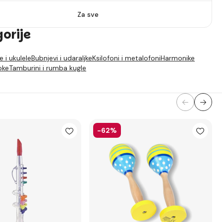
Za sve
gorije
e i ukulele
Bubnjevi i udaraljke
Ksilofoni i metalofoni
Harmonike
oke
Tamburini i rumba kugle
-62%