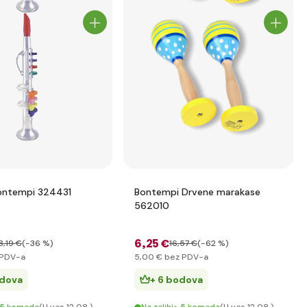
Bontempi 324431
Bontempi Drvene marakase
562010
6
,25 €
8
,19 €
(-36 %)
16
,57 €
(-62 %)
PDV-a
5
,00 €
bez PDV-a
odova
+ 6 bodova