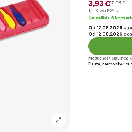
3
,93 €
10
,06 €
3
,14 €
bez PDV-a
Na zalihi> 5 komad
Od 12.08.2026 u 
Od 12.08.2026 do
Mogućnost sigurnog k
Flaute, harmonike i pu