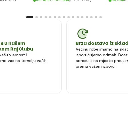
as 12.08.)
Na zalihi> 5 komada
(U vas 12.08.)
Na zalihi
e u našem
Brza dostava iz skla
čkom RajClubu
Većinu robe imamo na sklad
vašu vjernost i
isporučujemo odmah. Dost
mo vas na temelju vaših
adresu ili na mjesto preuzi
prema vašem izboru.