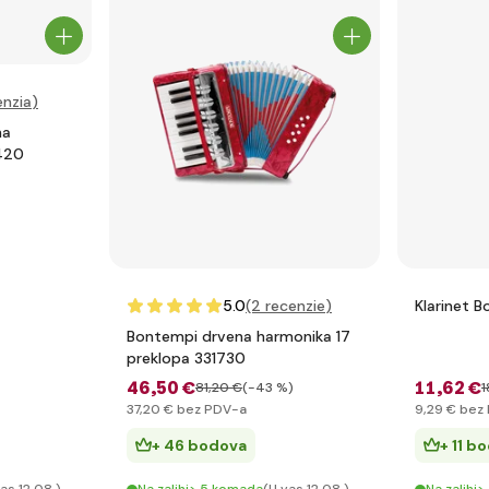
nzia
)
na
420
5.0
(2
recenzie
)
Klarinet 
Bontempi drvena harmonika 17
preklopa 331730
46
,50 €
11
,62 €
81
,20 €
(-43 %)
1
37
,20 €
bez PDV-a
9
,29 €
bez 
+ 46 bodova
+ 11 b