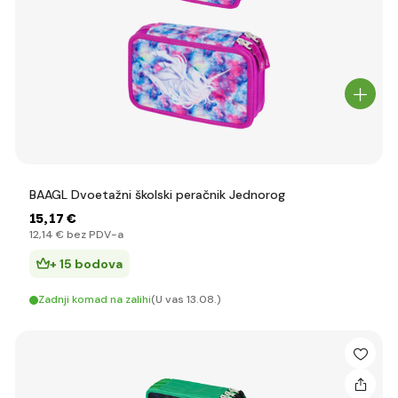
BAAGL Dvoetažni školski peračnik Jednorog
15
,17 €
12
,14 €
bez PDV-a
+ 15 bodova
Zadnji komad na zalihi
(U vas 13.08.)