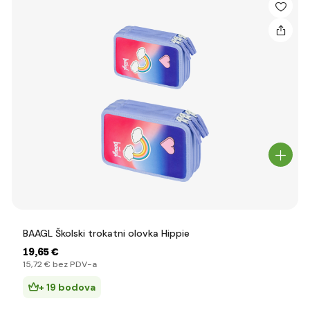
BAAGL Školski trokatni olovka Hippie
19
,65 €
15
,72 €
bez PDV-a
+ 19 bodova