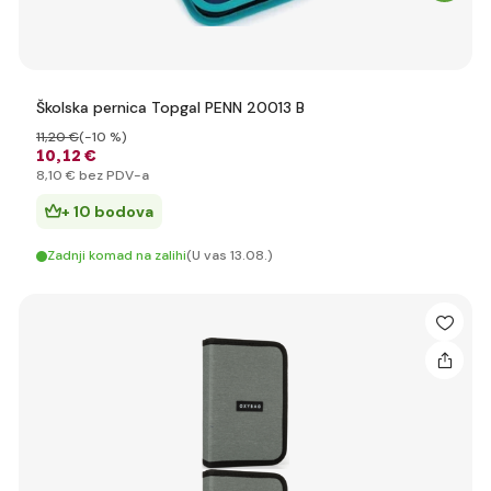
Školska pernica Topgal PENN 20013 B
11
,20 €
(-10 %)
10
,12 €
8
,10 €
bez PDV-a
+ 10 bodova
Zadnji komad na zalihi
(U vas 13.08.)