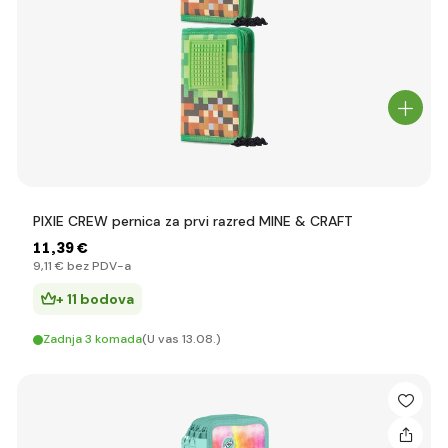
PIXIE CREW pernica za prvi razred MINE & CRAFT
11
,39 €
9
,11 €
bez PDV-a
+ 11 bodova
Zadnja 3 komada
(U vas 13.08.)