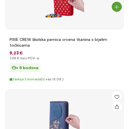
PIXIE CREW školska pernica crvena tkanina s bijelim
točkicama
9
,23 €
7
,38 €
bez PDV-a
+ 9 bodova
Zadnja 3 komada
(U vas 13.08.)