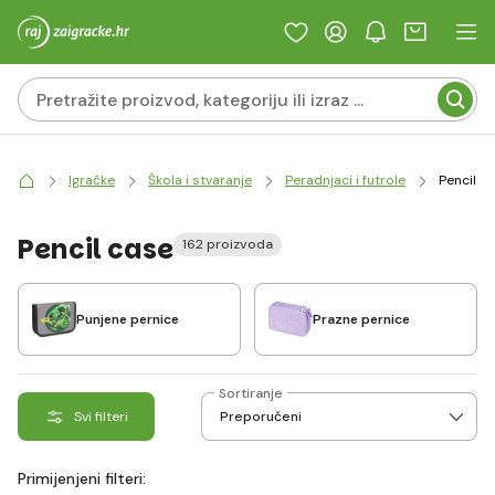
Igračke
Škola i stvaranje
Peradnjaci i futrole
Pencil c
Pencil case
162 proizvoda
Punjene pernice
Prazne pernice
Sortiranje
Svi filteri
Primijenjeni filteri: