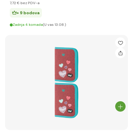
7
,72 €
bez PDV-a
+ 9 bodova
Zadnja 4 komada
(U vas 13.08.)