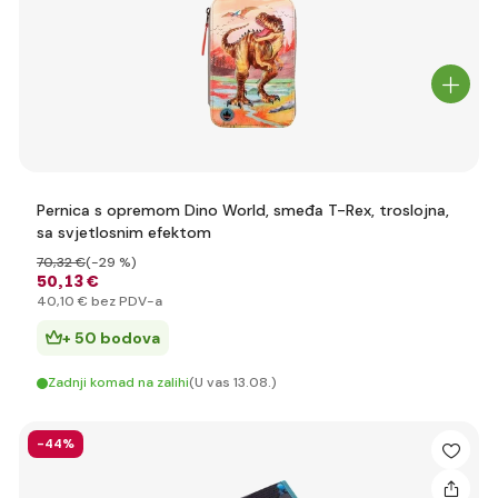
Pernica s opremom Dino World, smeđa T-Rex, troslojna,
sa svjetlosnim efektom
70
,32 €
(-29 %)
50
,13 €
40
,10 €
bez PDV-a
+ 50 bodova
Zadnji komad na zalihi
(U vas 13.08.)
-44%