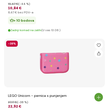
19
,47 €
(-44 %)
10
,84 €
8
,67 €
bez PDV-a
+ 10 bodova
Zadnji komad na zalihi
(U vas 13.08.)
-38%
LEGO Unicorn - pernica s punjenjem
37
,17 €
(-38 %)
22
,92 €