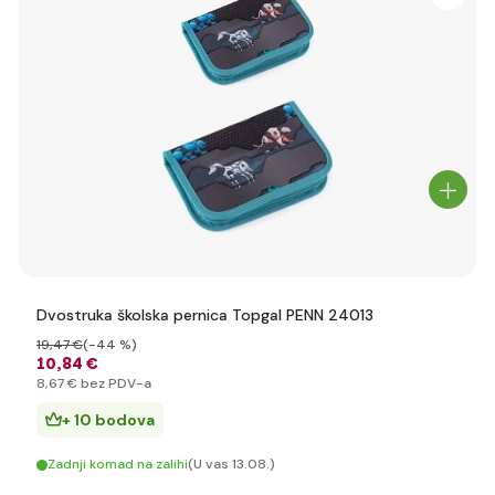
Dvostruka školska pernica Topgal PENN 24013
19
,47 €
(-44 %)
10
,84 €
8
,67 €
bez PDV-a
+ 10 bodova
Zadnji komad na zalihi
(U vas 13.08.)