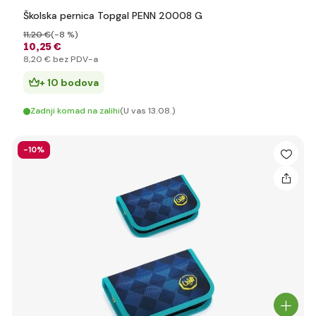
Školska pernica Topgal PENN 20008 G
11
,20 €
(-8 %)
10
,25 €
8
,20 €
bez PDV-a
+ 10 bodova
Zadnji komad na zalihi
(U vas 13.08.)
-10%