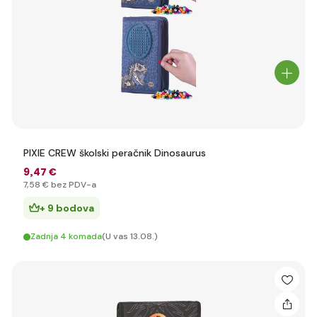
PIXIE CREW školski peračnik Dinosaurus
9
,47 €
7
,58 €
bez PDV-a
+ 9 bodova
Zadnja 4 komada
(U vas 13.08.)