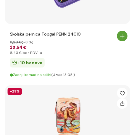
Školska pernica Topgal PENN 24010
11
,20 €
(-6 %)
10
,54 €
8
,43 €
bez PDV-a
+ 10 bodova
Zadnji komad na zalihi
(U vas 13.08.)
-29%