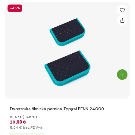
-45%
Dvostruka školska pernica Topgal PENN 24009
19
,47 €
(-45 %)
10
,68 €
8
,54 €
bez PDV-a