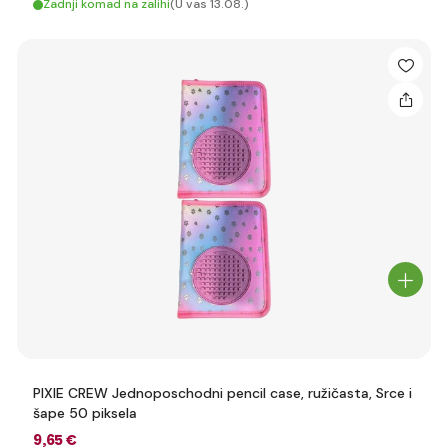
Zadnji komad na zalihi
(U vas 13.08.)
PIXIE CREW Jednoposchodni pencil case, ružičasta, Srce i
šape 50 piksela
9
,65 €