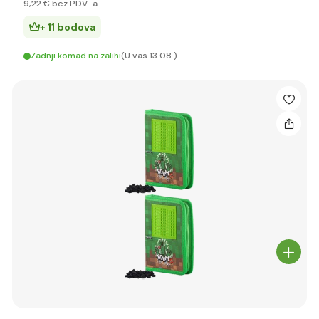
9
,22 €
bez PDV-a
+ 11 bodova
Zadnji komad na zalihi
(U vas 13.08.)