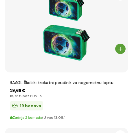
BAAGL Školski trokatni peračnik za nogometnu loptu
19
,65 €
15
,72 €
bez PDV-a
+ 19 bodova
Zadnja 2 komada
(U vas 13.08.)