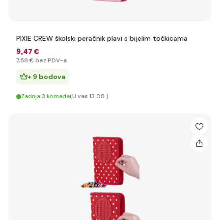
PIXIE CREW školski peračnik plavi s bijelim točkicama
9
,47 €
7
,58 €
bez PDV-a
+ 9 bodova
Zadnja 3 komada
(U vas 13.08.)