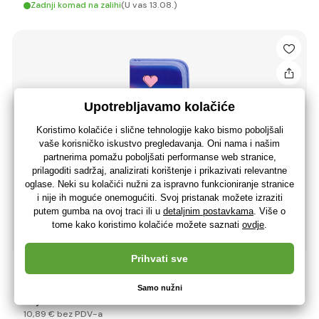
Zadnji komad na zalihi
(U vas 13.08.)
BAAGL Školski peračnik jednokatni Hippie
13
,62 €
10
,89 €
bez PDV-a