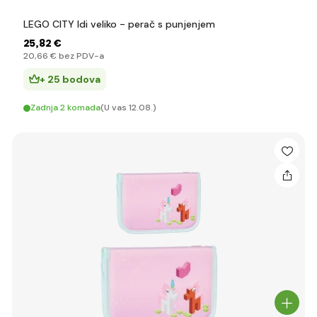
LEGO CITY Idi veliko - perač s punjenjem
25
,82 €
20
,66 €
bez PDV-a
+ 25 bodova
Zadnja 2 komada
(U vas 12.08.)