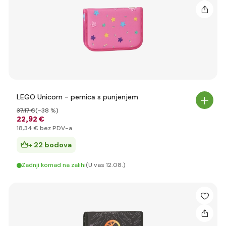
LEGO Unicorn - pernica s punjenjem
37
,17 €
(-38 %)
22
,92 €
18
,34 €
bez PDV-a
+ 22 bodova
Zadnji komad na zalihi
(U vas 12.08.)