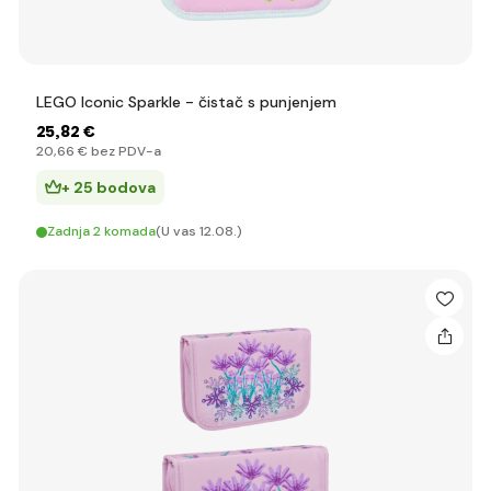
LEGO Iconic Sparkle - čistač s punjenjem
25
,82 €
20
,66 €
bez PDV-a
+ 25 bodova
Zadnja 2 komada
(U vas 12.08.)