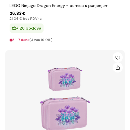
LEGO Ninjago Dragon Energy - pernica s punjenjem
26
,33 €
21
,06 €
bez PDV-a
+ 26 bodova
3 - 7 dana
(U vas 19.08.)