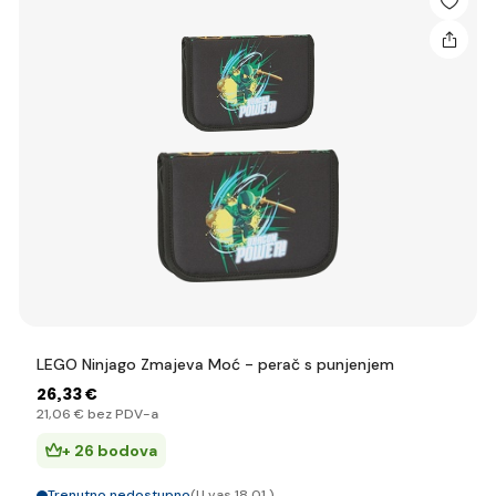
LEGO Ninjago Zmajeva Moć - perač s punjenjem
26
,33 €
21
,06 €
bez PDV-a
+ 26 bodova
Trenutno nedostupno
(U vas 18.01.)