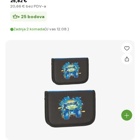
25
,82 €
20
,66 €
bez PDV-a
+ 25 bodova
Zadnja 2 komada
(U vas 12.08.)