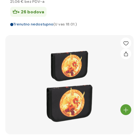
21
,06 €
bez PDV-a
+ 26 bodova
Trenutno nedostupno
(U vas 18.01.)