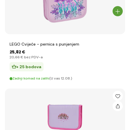
LEGO Cvijeće - pernica s punjenjem
25
,82 €
20
,66 €
bez PDV-a
+ 25 bodova
Zadnji komad na zalihi
(U vas 12.08.)