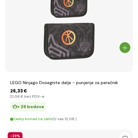
LEGO Ninjago Dosegnite dalje - punjenje za peračnik
26
,33 €
21
,06 €
bez PDV-a
+ 26 bodova
Zadnji komad na zalihi
(U vas 12.08.)
-29%