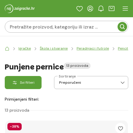
Igračke
Škola i stvaranje
Peradnjaci i futrole
Pencil c
Punjene pernice
13 proizvoda
Sortiranje
Svi filteri
Primijenjeni filteri:
13 proizvoda
-38%