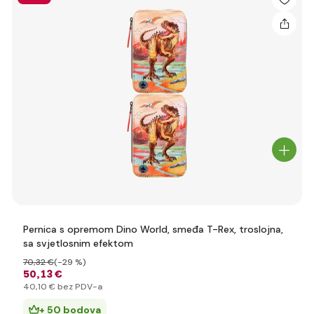
Pernica s opremom Dino World, smeđa T-Rex, troslojna,
sa svjetlosnim efektom
70
,32 €
(-29 %)
50
,13 €
40
,10 €
bez PDV-a
+ 50 bodova