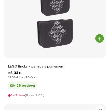
LEGO Bricks - pernica s punjenjem
26
,33 €
21
,06 €
bez PDV-a
+ 26 bodova
3 - 7 dana
(U vas 19.08.)