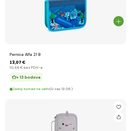
Pernica Alfa 21 B
13
,07 €
10
,46 €
bez PDV-a
+ 13 bodova
Zadnji komad na zalihi
(U vas 13.08.)