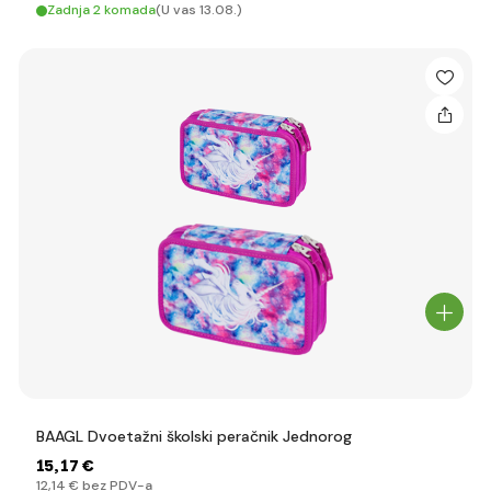
Zadnja 2 komada
(U vas 13.08.)
BAAGL Dvoetažni školski peračnik Jednorog
15
,17 €
12
,14 €
bez PDV-a