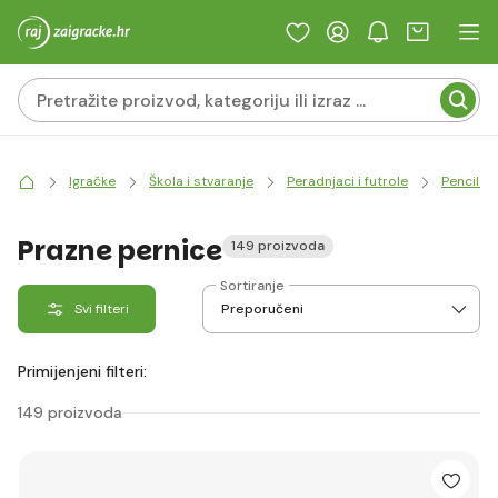
Igračke
Škola i stvaranje
Peradnjaci i futrole
Pencil c
Prazne pernice
149 proizvoda
Sortiranje
Svi filteri
Primijenjeni filteri:
149 proizvoda