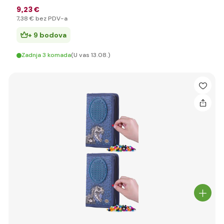
9
,23 €
7
,38 €
bez PDV-a
+ 9 bodova
Zadnja 3 komada
(U vas 13.08.)