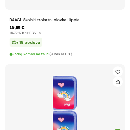
BAAGL Školski trokatni olovka Hippie
19
,65 €
15
,72 €
bez PDV-a
+ 19 bodova
Zadnji komad na zalihi
(U vas 13.08.)