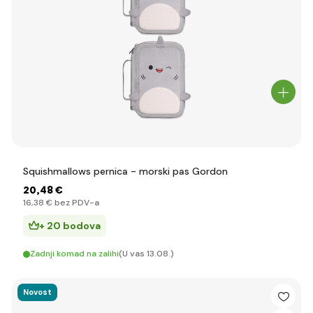
Squishmallows pernica - morski pas Gordon
20
,48 €
16
,38 €
bez PDV-a
+ 20 bodova
Zadnji komad na zalihi
(U vas 13.08.)
Novost