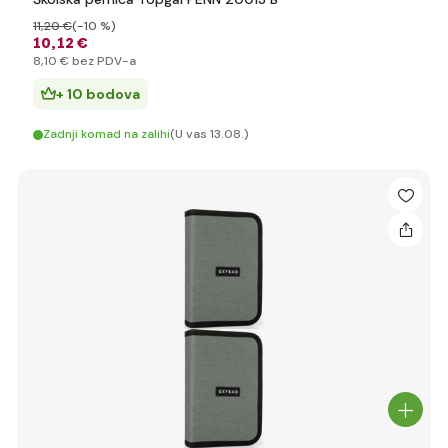
11
,20 €
(-10 %)
10
,12 €
8
,10 €
bez PDV-a
+ 10 bodova
Zadnji komad na zalihi
(U vas 13.08.)