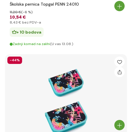
Školska pernica Topgal PENN 24010
11
,20 €
(-6 %)
10
,54 €
8
,43 €
bez PDV-a
+ 10 bodova
Zadnji komad na zalihi
(U vas 13.08.)
-44%