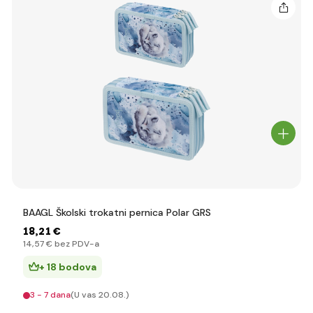
BAAGL Školski trokatni pernica Polar GRS
18
,21 €
14
,57 €
bez PDV-a
+ 18 bodova
3 - 7 dana
(U vas 20.08.)