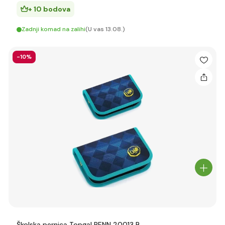
+ 10 bodova
Zadnji komad na zalihi
(U vas 13.08.)
-10%
Školska pernica Topgal PENN 20013 B