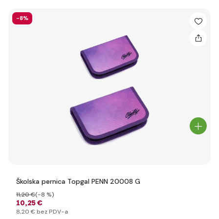
-8%
Školska pernica Topgal PENN 20008 G
11
,20 €
(-8 %)
10
,25 €
8
,20 €
bez PDV-a