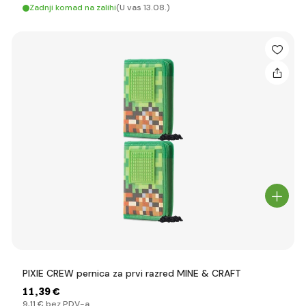
Zadnji komad na zalihi
(U vas 13.08.)
PIXIE CREW pernica za prvi razred MINE & CRAFT
11
,39 €
9
,11 €
bez PDV-a