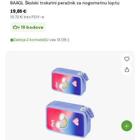
BAAGL Školski trokatni peračnik za nogometnu loptu
19
,65 €
15
,72 €
bez PDV-a
+ 19 bodova
Zadnja 2 komada
(U vas 13.08.)