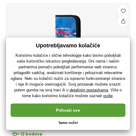
BAAGL Školski pernica jednospratni Spasioci
12
,86 €
10
,28 €
bez PDV-a
+ 12 bodova