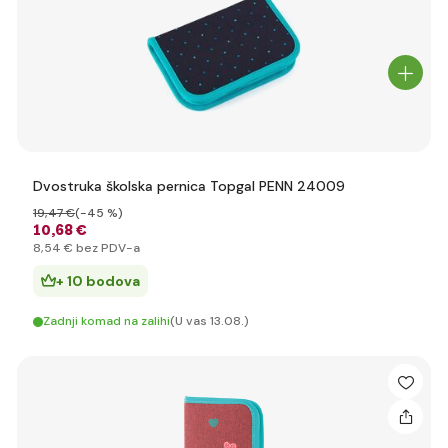
Dvostruka školska pernica Topgal PENN 24009
19
,47 €
(-45 %)
10
,68 €
8
,54 €
bez PDV-a
+ 10 bodova
Zadnji komad na zalihi
(U vas 13.08.)