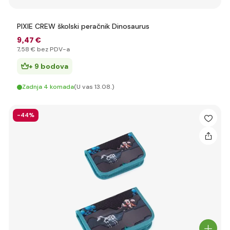
PIXIE CREW školski peračnik Dinosaurus
9
,47 €
7
,58 €
bez PDV-a
+ 9 bodova
Zadnja 4 komada
(U vas 13.08.)
-44%