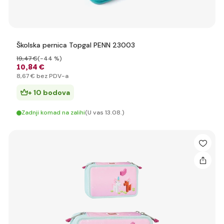
Školska pernica Topgal PENN 23003
19
,47 €
(-44 %)
10
,84 €
8
,67 €
bez PDV-a
+ 10 bodova
Zadnji komad na zalihi
(U vas 13.08.)