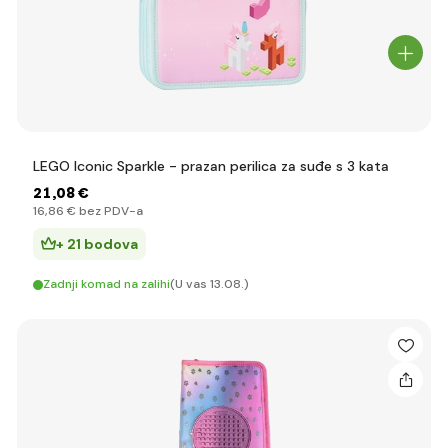
LEGO Iconic Sparkle - prazan perilica za suđe s 3 kata
21
,08 €
16
,86 €
bez PDV-a
+ 21 bodova
Zadnji komad na zalihi
(U vas 13.08.)