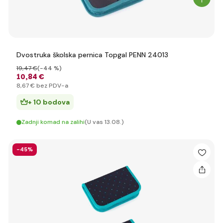
Dvostruka školska pernica Topgal PENN 24013
19
,47 €
(-44 %)
10
,84 €
8
,67 €
bez PDV-a
+ 10 bodova
Zadnji komad na zalihi
(U vas 13.08.)
-45%