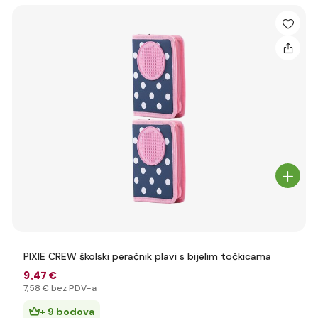
PIXIE CREW školski peračnik plavi s bijelim točkicama
9
,47 €
7
,58 €
bez PDV-a
+ 9 bodova