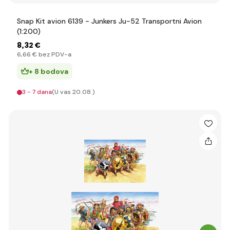
Snap Kit avion 6139 - Junkers Ju-52 Transportni Avion
(1:200)
8
,32 €
6
,66 €
bez PDV-a
+ 8 bodova
3 - 7 dana
(U vas 20.08.)