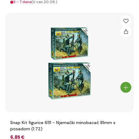
3 - 7 dana
(U vas 20.08.)
Snap Kit figurice 6111 - Njemački minobacač 81mm s
posadom (1:72)
6
,85 €