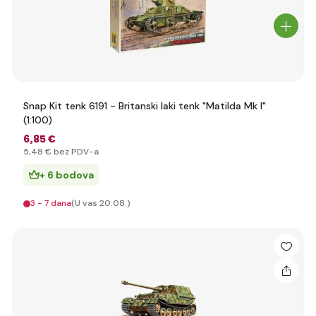
Snap Kit tenk 6191 - Britanski laki tenk "Matilda Mk I"
(1:100)
6
,85 €
5
,48 €
bez PDV-a
+ 6 bodova
3 - 7 dana
(U vas 20.08.)