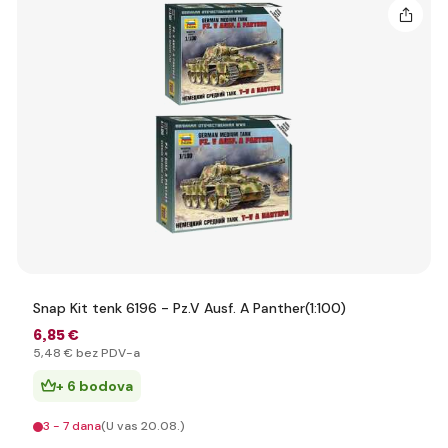
Snap Kit tenk 6196 - Pz.V Ausf. A Panther(1:100)
6
,85 €
5
,48 €
bez PDV-a
+ 6 bodova
3 - 7 dana
(U vas 20.08.)