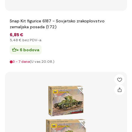
Snap Kit figurice 6187 - Sovjetsko zrakoplovstvo
zemaljska posada (1:72)
6
,85 €
5
,48 €
bez PDV-a
+ 6 bodova
3 - 7 dana
(U vas 20.08.)