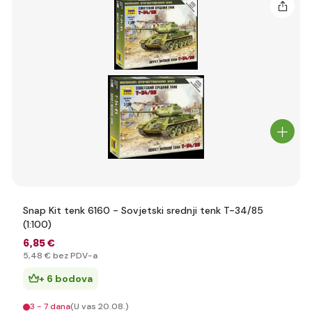
Snap Kit tenk 6160 - Sovjetski srednji tenk T-34/85
(1:100)
6
,85 €
5
,48 €
bez PDV-a
+ 6 bodova
3 - 7 dana
(U vas 20.08.)