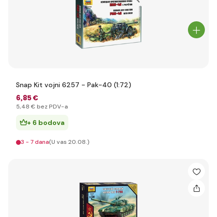
Snap Kit vojni 6257 - Pak-40 (1:72)
6
,85 €
5
,48 €
bez PDV-a
+ 6 bodova
3 - 7 dana
(U vas 20.08.)