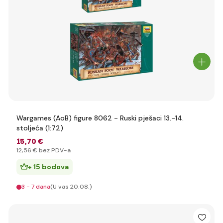
Wargames (AoB) figure 8062 - Ruski pješaci 13.-14.
stoljeća (1:72)
15
,70 €
12
,56 €
bez PDV-a
+ 15 bodova
3 - 7 dana
(U vas 20.08.)