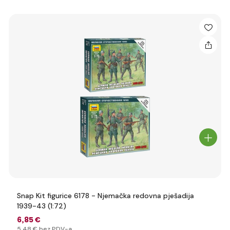
Snap Kit figurice 6178 - Njemačka redovna pješadija
1939-43 (1:72)
6
,85 €
5
,48 €
bez PDV-a