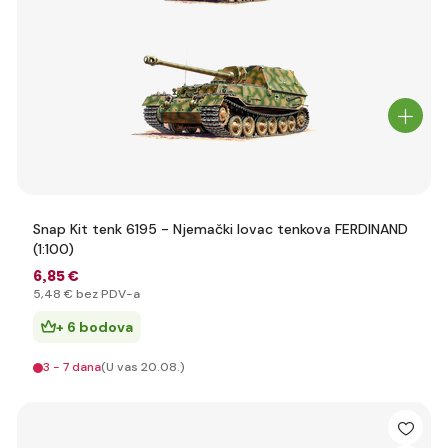
Snap Kit tenk 6195 - Njemački lovac tenkova FERDINAND
(1:100)
6
,85 €
5
,48 €
bez PDV-a
+ 6 bodova
3 - 7 dana
(U vas 20.08.)