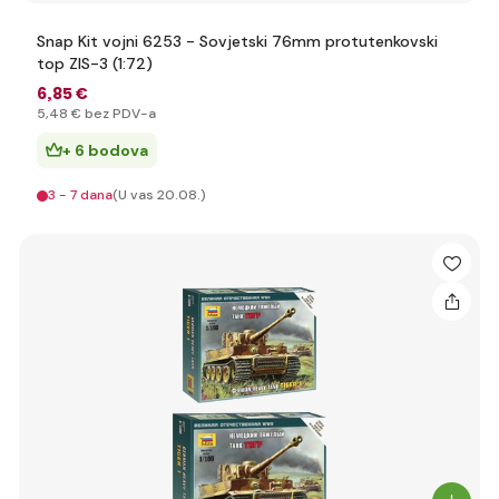
Snap Kit vojni 6253 - Sovjetski 76mm protutenkovski
top ZIS-3 (1:72)
6
,85 €
5
,48 €
bez PDV-a
+ 6 bodova
3 - 7 dana
(U vas 20.08.)