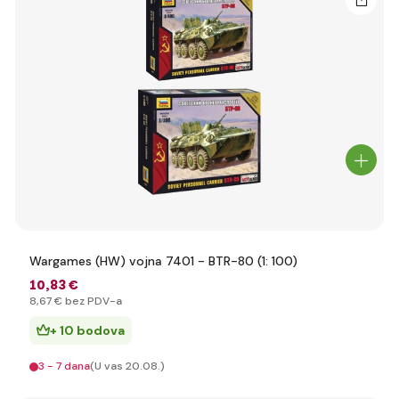
Wargames (HW) vojna 7401 - BTR-80 (1: 100)
10
,83 €
8
,67 €
bez PDV-a
+ 10 bodova
3 - 7 dana
(U vas 20.08.)