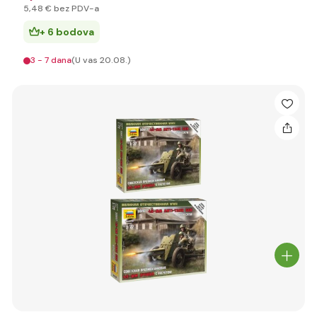
5
,48 €
bez PDV-a
+ 6 bodova
3 - 7 dana
(U vas 20.08.)