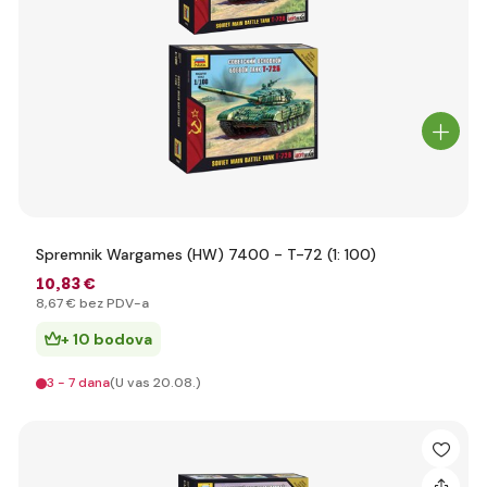
Spremnik Wargames (HW) 7400 - T-72 (1: 100)
10
,83 €
8
,67 €
bez PDV-a
+ 10 bodova
3 - 7 dana
(U vas 20.08.)