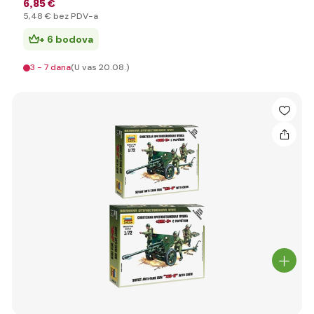
6
,85 €
5
,48 €
bez PDV-a
+ 6 bodova
3 - 7 dana
(U vas 20.08.)