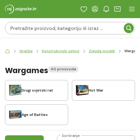
Igračke
Konstrukcijski setovi
Zvezda modeli
Wargam
Wargames
40 proizvoda
Drugi svjetski rat
Hot War
Age of Battles
Sortiranje