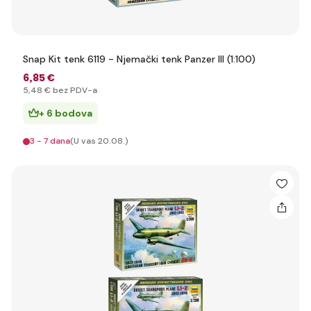
Snap Kit tenk 6119 - Njemački tenk Panzer III (1:100)
6
,85 €
5
,48 €
bez PDV-a
+ 6 bodova
3 - 7 dana
(U vas 20.08.)