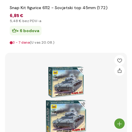
Snap Kit figurice 6112 - Sovjetski top 45mm (1:72)
6
,85 €
5
,48 €
bez PDV-a
+ 6 bodova
3 - 7 dana
(U vas 20.08.)