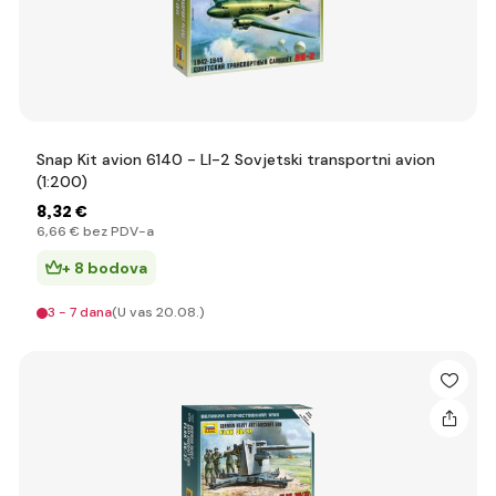
Snap Kit avion 6140 - LI-2 Sovjetski transportni avion
(1:200)
8
,32 €
6
,66 €
bez PDV-a
+ 8 bodova
3 - 7 dana
(U vas 20.08.)