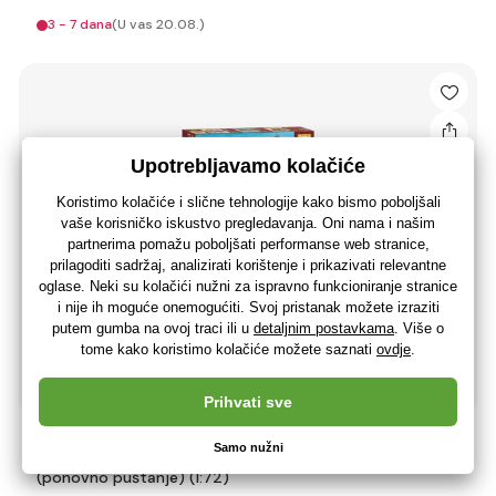
3 - 7 dana
(U vas 20.08.)
Figurice Wargames (AoB) 8006 - perzijsko pješaštvo
(ponovno puštanje) (1:72)