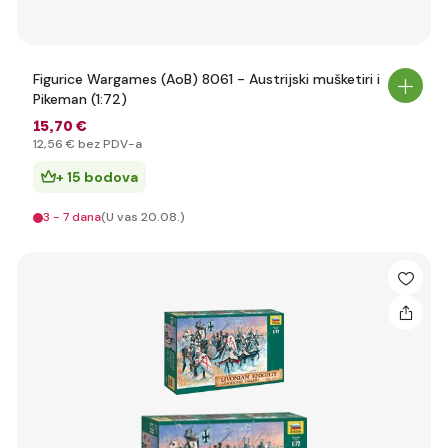
Figurice Wargames (AoB) 8061 - Austrijski mušketiri i
Pikeman (1:72)
15
,70 €
12
,56 €
bez PDV-a
+ 15 bodova
3 - 7 dana
(U vas 20.08.)