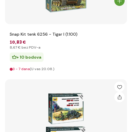
Snap Kit tenk 6256 - Tigar I (1:100)
10
,83 €
8
,67 €
bez PDV-a
+ 10 bodova
3 - 7 dana
(U vas 20.08.)