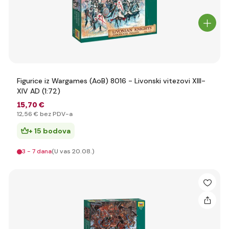
Figurice iz Wargames (AoB) 8016 - Livonski vitezovi XIII-
XIV AD (1:72)
15
,70 €
12
,56 €
bez PDV-a
+ 15 bodova
3 - 7 dana
(U vas 20.08.)