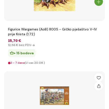
Figurice Wargames (AoB) 8005 - Grčko pješaštvo V-IV
prije Krista (1:72)
15
,70 €
12
,56 €
bez PDV-a
+ 15 bodova
3 - 7 dana
(U vas 20.08.)