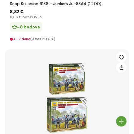
Snap Kit avion 6186 - Junkers Ju-88A4 (1:200)
8
,32 €
6
,66 €
bez PDV-a
+ 8 bodova
3 - 7 dana
(U vas 20.08.)