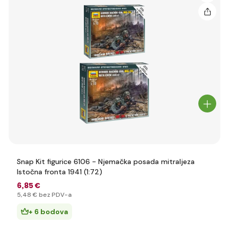
Snap Kit figurice 6106 - Njemačka posada mitraljeza
Istočna fronta 1941 (1:72)
6
,85 €
5
,48 €
bez PDV-a
+ 6 bodova