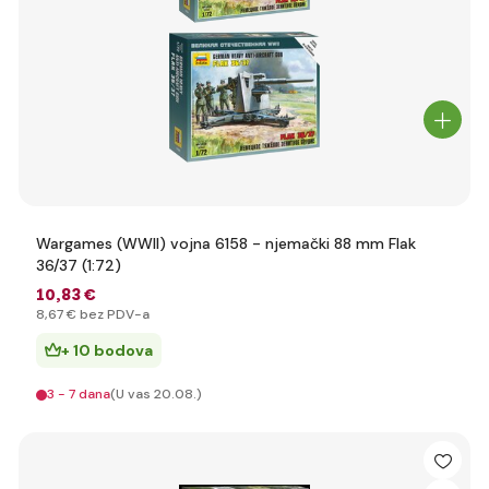
Wargames (WWII) vojna 6158 - njemački 88 mm Flak
36/37 (1:72)
10
,83 €
8
,67 €
bez PDV-a
+ 10 bodova
3 - 7 dana
(U vas 20.08.)