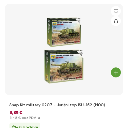
Snap Kit military 6207 - Jurišni top ISU-152 (1:100)
6
,85 €
5
,48 €
bez PDV-a
+ 6 bodova