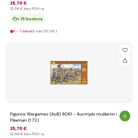
15
,70 €
12
,56 €
bez PDV-a
+ 15 bodova
3 - 7 dana
(U vas 20.08.)
Figurice Wargames (AoB) 8061 - Austrijski mušketiri i
Pikeman (1:72)
15
,70 €
12
,56 €
bez PDV-a