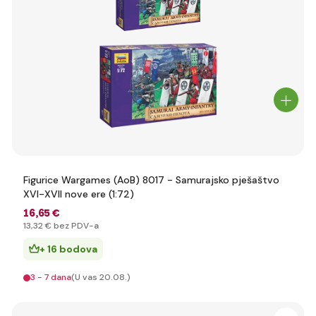
Figurice Wargames (AoB) 8017 - Samurajsko pješaštvo
XVI-XVII nove ere (1:72)
16
,65 €
13
,32 €
bez PDV-a
+ 16 bodova
3 - 7 dana
(U vas 20.08.)