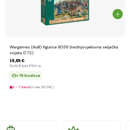
Wargames (AoB) figurice 8059 Srednjovjekovna seljačka
vojska (1:72)
16
,65 €
13
,32 €
bez PDV-a
+ 16 bodova
3 - 7 dana
(U vas 20.08.)