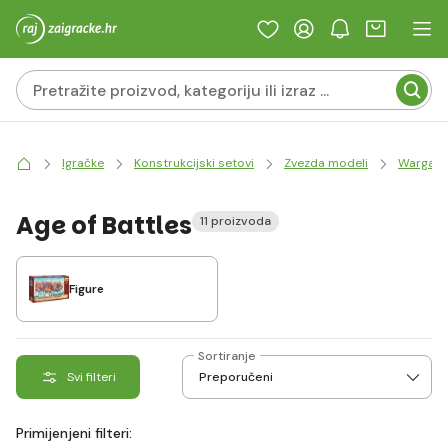
Igračke
Konstrukcijski setovi
Zvezda modeli
Wargam
Age of Battles
11 proizvoda
Figure
Sortiranje
Svi filteri
Primijenjeni filteri: