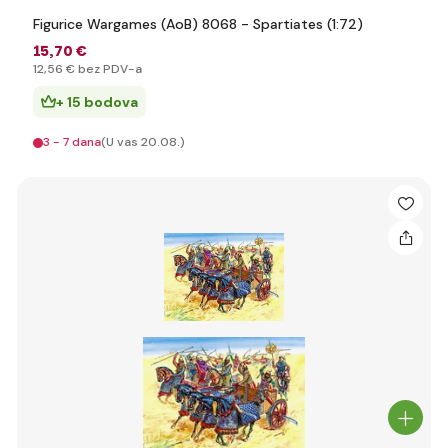
Figurice Wargames (AoB) 8068 - Spartiates (1:72)
15
,70 €
12
,56 €
bez PDV-a
+ 15 bodova
3 - 7 dana
(U vas 20.08.)