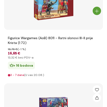
Figurice Wargames (AoB) 8011 - Ratni slonovi III-II prije
Krista (1:72)
16
,76 €
(-1 %)
16
,65 €
13
,32 €
bez PDV-a
+ 16 bodova
3 - 7 dana
(U vas 20.08.)