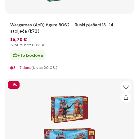
Wargames (AoB) figure 8062 - Ruski pješaci 13.-14.
stoljeća (1:72)
15
,70 €
12
,56 €
bez PDV-a
+ 15 bodova
3 - 7 dana
(U vas 20.08.)
-1%