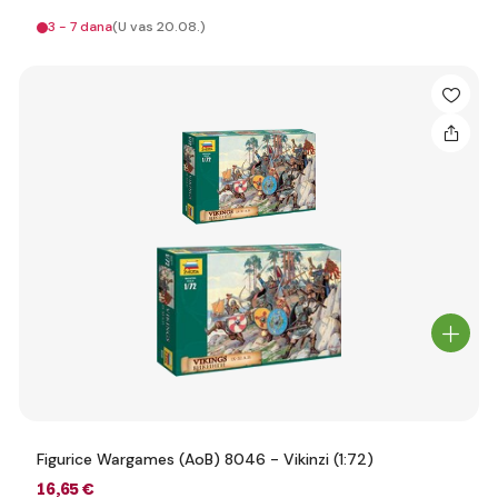
3 - 7 dana
(U vas 20.08.)
Figurice Wargames (AoB) 8046 - Vikinzi (1:72)
16
,65 €