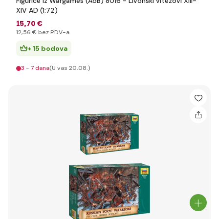
Figurice iz Wargames (AoB) 8016 - Livonski vitezovi XIII-
XIV AD (1:72)
15
,70 €
12
,56 €
bez PDV-a
+ 15 bodova
3 - 7 dana
(U vas 20.08.)