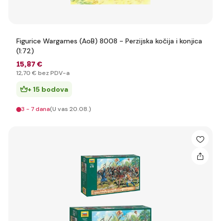
Figurice Wargames (AoB) 8008 - Perzijska kočija i konjica
(1:72)
15
,87 €
12
,70 €
bez PDV-a
+ 15 bodova
3 - 7 dana
(U vas 20.08.)