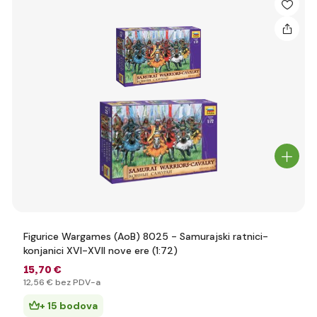
Figurice Wargames (AoB) 8025 - Samurajski ratnici-
konjanici XVI-XVII nove ere (1:72)
15
,70 €
12
,56 €
bez PDV-a
+ 15 bodova