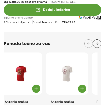
Od 17.08.2026 dostava k vama
5
,99 €
(DPD, GLS...)
Dodaj u košaricu
Sigurne online uplate
RC rezervni dijelovi
Brend
Traxxas
Kod:
TRA2943
Ponuda točno za vas
Antonio muška
Antonio muška
Popr