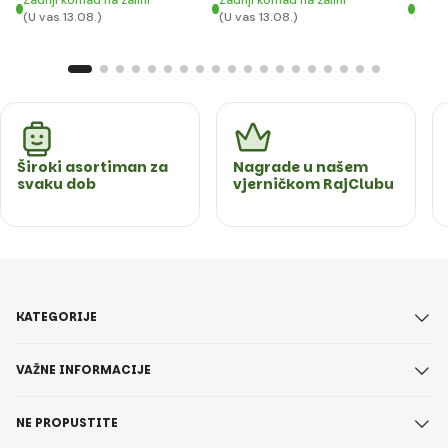
(U vas 13.08.)
(U vas 13.08.)
(U va
Široki asortiman za
Nagrade u našem
svaku dob
vjerničkom RajClubu
KATEGORIJE
VAŽNE INFORMACIJE
NE PROPUSTITE