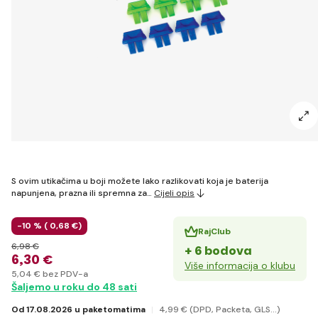
S ovim utikačima u boji možete lako razlikovati koja je baterija
napunjena, prazna ili spremna za…
Cijeli opis
-10 % (
0
,68 €
)
RajClub
6
,98 €
+ 6 bodova
6
,30 €
Više informacija o klubu
5
,04 €
bez PDV-a
Šaljemo u roku do 48 sati
Od 17.08.2026 u paketomatima
4
,99 €
(DPD, Packeta, GLS...)