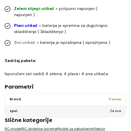
Zeleni slijepi utikač
= potpuno napunjen (
napunjen
)
Plavi utikač
= baterija je spremna za dugotrajno
skladištenje (
Skladištenje
)
Sivi utikač
= baterija je ispražnjena (
ispražnjena
)
Sadržaj paketa:
Isporučeni set sadrži 4 zelena, 4 plava i 4 siva utikača.
Parametri
Brend
Traxxas
spol
Za sve
Slične kategorije
RC modeli
RC dodatna oprema
Modeli za sakupljanje
Vlakovi