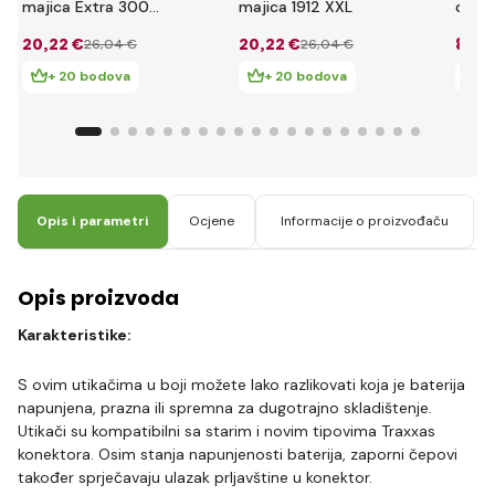
majica Extra 300
majica 1912 XXL
difer
crvena XXL
20
,22 €
20
,22 €
8
,84
26
,04 €
26
,04 €
+ 20 bodova
+ 20 bodova
+
Opis i parametri
Ocjene
Informacije o proizvođaču
Opis proizvoda
Karakteristike:
S ovim utikačima u boji možete lako razlikovati koja je baterija
napunjena, prazna ili spremna za dugotrajno skladištenje.
Utikači su kompatibilni sa starim i novim tipovima Traxxas
konektora. Osim stanja napunjenosti baterija, zaporni čepovi
također sprječavaju ulazak prljavštine u konektor.