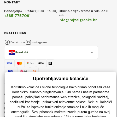
KONTAKT
Ponedjeljak - Petak (9:00 - 15:00)
Obično odgovaramo u roku od 8
sati
+38517757091
info@rajzaigracke.hr
PRATITE NAS
Facebook
Instagram
Hrvatski
© 2018 - 2026 Rajzaigracke.hr, Sva prava pridržana
Ova stranica je zaštićena reCAPTCHA-om i primjenjuju se
Pravila o zaštiti osobnih podataka
tvrtke Google i njihova
Ugovorni uvjeti
.