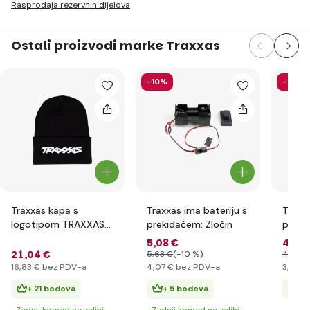
Rasprodaja rezervnih dijelova
Ostali proizvodi marke Traxxas
-10%
-5%
Traxxas kapa s
Traxxas ima bateriju s
Traxx
logotipom TRAXXAS
prekidačem: Zločin
propel
crna dječja
Villai
5
,08 €
4
,17 
21
,04 €
5
,63 €
(-10 %)
4
,38 €
16
,83 €
bez PDV-a
4
,07 €
bez PDV-a
3
,33 €
+ 21 bodova
+ 5 bodova
+ 
Zadnji komad na zalihi
Zadnji komad na zalihi
Zadnj