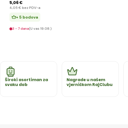
5
,06 €
4
,05 €
bez PDV-a
+ 5 bodova
3 - 7 dana
(U vas 19.08.)
Široki asortiman za
Nagrade u našem
svaku dob
vjerničkom RajClubu