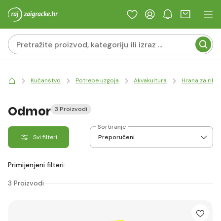
Kućanstvo
Potrebe uzgoja
Akvakultura
Hrana za ribe
Odmor
3 Proizvodi
Sortiranje
Svi filteri
Primijenjeni filteri:
3 Proizvodi