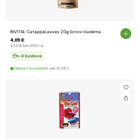
INVITAL CatappaLeaves 20g listovi badema
4
,05 €
3
,24 €
bez PDV-a
+ 4 bodove
Zadnja 2 komada
(U vas 12.08.)