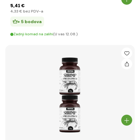
5
,41 €
4
,33 €
bez PDV-a
+ 5 bodova
Zadnji komad na zalihi
(U vas 12.08.)