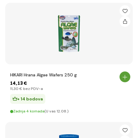
HIKARI Hrana Algae Wafers 250 g
14
,13 €
11
,30 €
bez PDV-a
+ 14 bodova
Zadnja 4 komada
(U vas 12.08.)