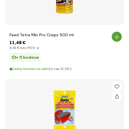
Feed Tetra Min Pro Crisps 500 ml
11
,48 €
9
,18 €
bez PDV-a
+ 11 bodova
Zadnji komad na zalihi
(U vas 12.08.)