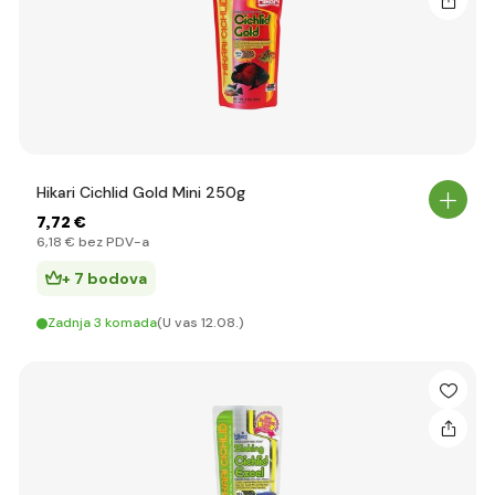
Hikari Cichlid Gold Mini 250g
7
,72 €
6
,18 €
bez PDV-a
+ 7 bodova
Zadnja 3 komada
(U vas 12.08.)