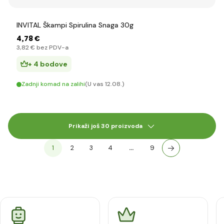
INVITAL Škampi Spirulina Snaga 30g
4
,78 €
3
,82 €
bez PDV-a
+ 4 bodove
Zadnji komad na zalihi
(U vas 12.08.)
Prikaži još 30 proizvoda
1
2
3
4
…
9