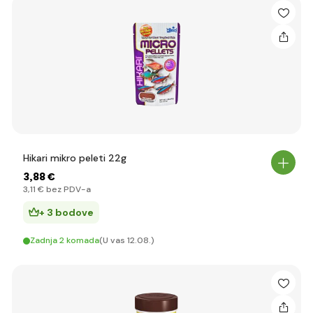
Hikari mikro peleti 22g
3
,88 €
3
,11 €
bez PDV-a
+ 3 bodove
Zadnja 2 komada
(U vas 12.08.)