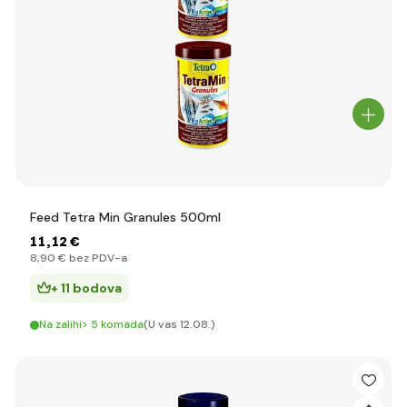
Feed Tetra Min Granules 500ml
11
,12 €
8
,90 €
bez PDV-a
+ 11 bodova
Na zalihi> 5 komada
(U vas 12.08.)