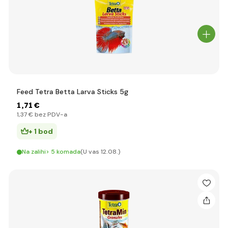
Feed Tetra Betta Larva Sticks 5g
1
,71 €
1
,37 €
bez PDV-a
+ 1 bod
Na zalihi> 5 komada
(U vas 12.08.)