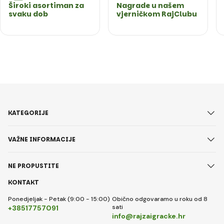
Široki asortiman za
Nagrade u našem
svaku dob
vjerničkom RajClubu
KATEGORIJE
VAŽNE INFORMACIJE
NE PROPUSTITE
KONTAKT
Ponedjeljak - Petak (9:00 - 15:00)
Obično odgovaramo u roku od 8
sati
+38517757091
info@rajzaigracke.hr