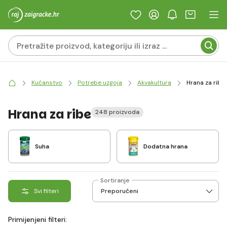
Kućanstvo
Potrebe uzgoja
Akvakultura
Hrana za ribe
Hrana za ribe
248 proizvoda
Suha
Dodatna hrana
Sortiranje
Svi filteri
Primijenjeni filteri: