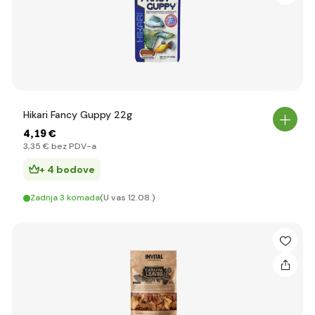
Hikari Fancy Guppy 22g
4
,19 €
3
,35 €
bez PDV-a
+ 4 bodove
Zadnja 3 komada
(U vas 12.08.)