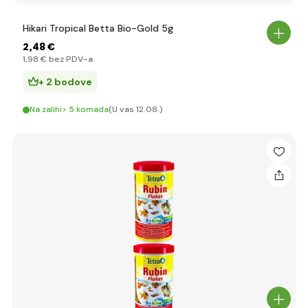
Hikari Tropical Betta Bio-Gold 5g
2
,48 €
1
,98 €
bez PDV-a
+ 2 bodove
Na zalihi> 5 komada
(U vas 12.08.)