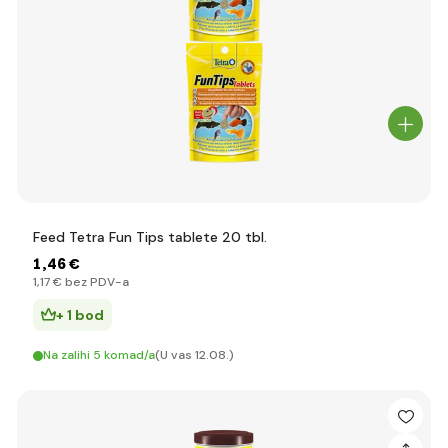
Feed Tetra Fun Tips tablete 20 tbl.
1
,46 €
1
,17 €
bez PDV-a
+ 1 bod
Na zalihi 5 komad/a
(U vas 12.08.)