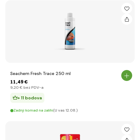
Seachem Fresh Trace 250 ml
11
,49 €
9
,20 €
bez PDV-a
+ 11 bodova
Zadnji komad na zalihi
(U vas 12.08.)