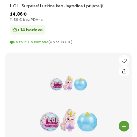
L.O.L. Surprise! Lutkice kao Jagodica i prijatelji
14
,86 €
11
,89 €
bez PDV-a
+ 14 bodova
Na zalihi> 5 komada
(U vas 13.08.)