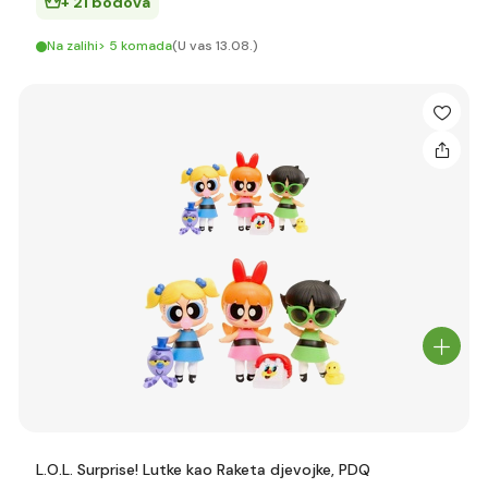
+ 21 bodova
Na zalihi> 5 komada
(U vas 13.08.)
L.O.L. Surprise! Lutke kao Raketa djevojke, PDQ