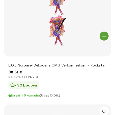
L.O.L. Surprise! Dekoder s OMG Velikom sekom - Rockstar
30
,61 €
24
,49 €
bez PDV-a
+ 30 bodova
Na zalihi 5 komad/a
(U vas 13.08.)