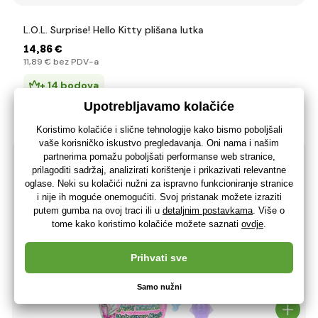
L.O.L. Surprise! Hello Kitty plišana lutka
14
,86 €
11
,89 €
bez PDV-a
+ 14 bodova
Na zalihi> 5 komada
(U vas 13.08.)