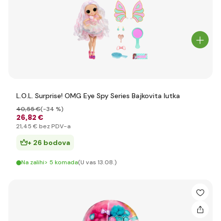
L.O.L. Surprise! OMG Eye Spy Series Bajkovita lutka
40
,55 €
(-34 %)
26
,82 €
21
,45 €
bez PDV-a
+ 26 bodova
Na zalihi> 5 komada
(U vas 13.08.)