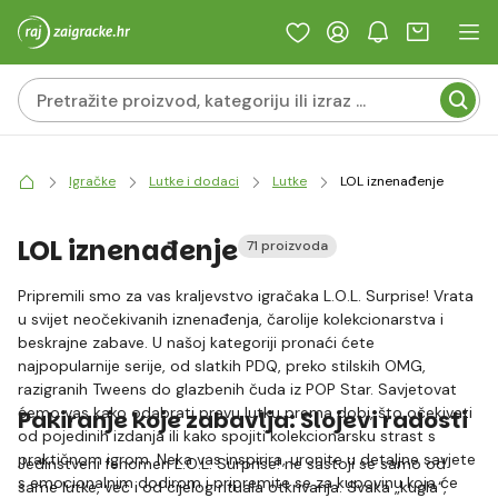
Igračke
Lutke i dodaci
Lutke
LOL iznenađenje
LOL iznenađenje
71 proizvoda
Pripremili smo za vas kraljevstvo igračaka L.O.L. Surprise! Vrata
u svijet neočekivanih iznenađenja, čarolije kolekcionarstva i
beskrajne zabave. U našoj kategoriji pronaći ćete
najpopularnije serije, od slatkih PDQ, preko stilskih OMG,
razigranih Tweens do glazbenih čuda iz POP Star. Savjetovat
ćemo vas kako odabrati pravu lutku prema dobi, što očekivati
Pakiranje koje zabavlja: Slojevi radosti
od pojedinih izdanja ili kako spojiti kolekcionarsku strast s
praktičnom igrom. Neka vas inspirira, uronite u detaljne savjete
Jedinstveni fenomen L.O.L. Surprise! ne sastoji se samo od
s emocionalnim dodirom i pripremite se za kupovinu koja će
same lutke, već i od cijelog rituala otkrivanja. Svaka „kugla“,