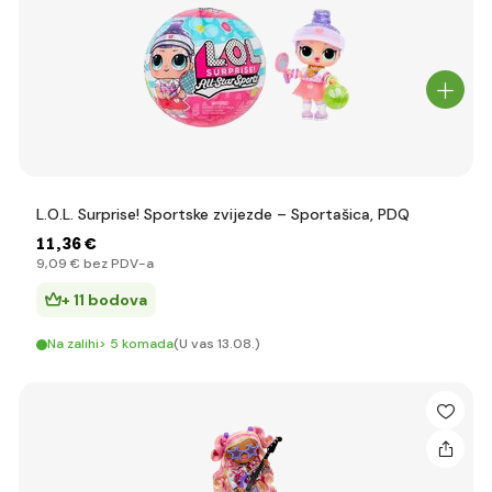
L.O.L. Surprise! Sportske zvijezde – Sportašica, PDQ
11
,36 €
9
,09 €
bez PDV-a
+ 11 bodova
Na zalihi> 5 komada
(U vas 13.08.)