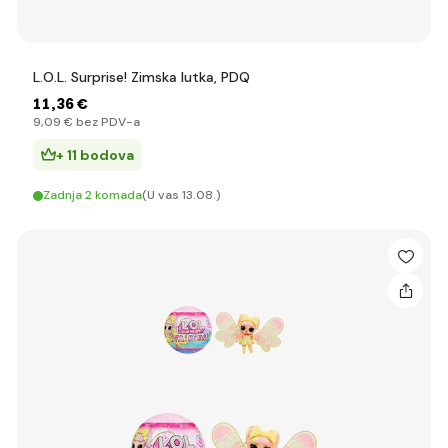
L.O.L. Surprise! Zimska lutka, PDQ
11
,36 €
9
,09 €
bez PDV-a
+ 11 bodova
Zadnja 2 komada
(U vas 13.08.)