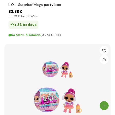
L.O.L. Surprise! Mega party box
83
,38 €
66
,70 €
bez PDV-a
+ 83 bodova
Na zalihi> 5 komada
(U vas 13.08.)