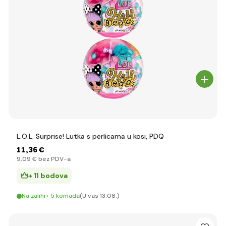
L.O.L. Surprise! Lutka s perlicama u kosi, PDQ
11
,36 €
9
,09 €
bez PDV-a
+ 11 bodova
Na zalihi> 5 komada
(U vas 13.08.)