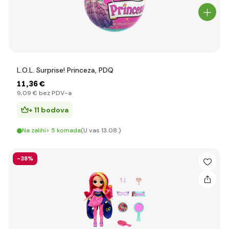
L.O.L. Surprise! Princeza, PDQ
11
,36 €
9
,09 €
bez PDV-a
+ 11 bodova
Na zalihi> 5 komada
(U vas 13.08.)
-38%