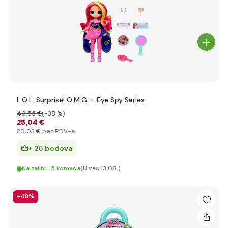
L.O.L. Surprise! O.M.G. - Eye Spy Series
40
,55 €
(-38 %)
25
,04 €
20
,03 €
bez PDV-a
+ 25 bodova
Na zalihi> 5 komada
(U vas 13.08.)
-40%