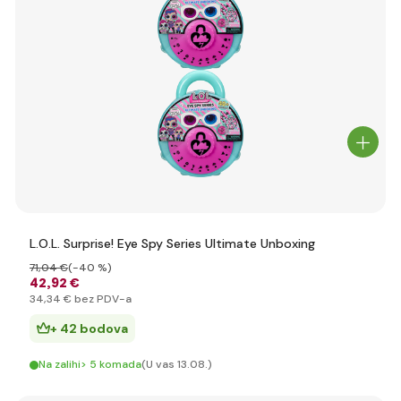
L.O.L. Surprise! Eye Spy Series Ultimate Unboxing
71
,04 €
(-40 %)
42
,92 €
34
,34 €
bez PDV-a
+ 42 bodova
Na zalihi> 5 komada
(U vas 13.08.)