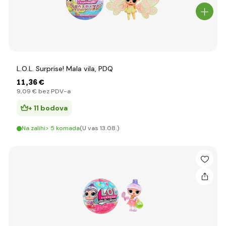
L.O.L. Surprise! Mala vila, PDQ
11
,36 €
9
,09 €
bez PDV-a
+ 11 bodova
Na zalihi> 5 komada
(U vas 13.08.)