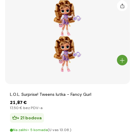
L.O.L. Surprise! Tweens lutka - Fancy Gurl
21
,87 €
17
,50 €
bez PDV-a
+ 21 bodova
Na zalihi> 5 komada
(U vas 13.08.)