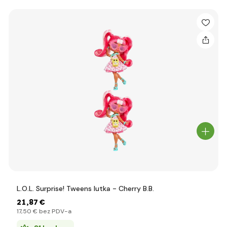
L.O.L. Surprise! Tweens lutka - Cherry B.B.
21
,87 €
17
,50 €
bez PDV-a