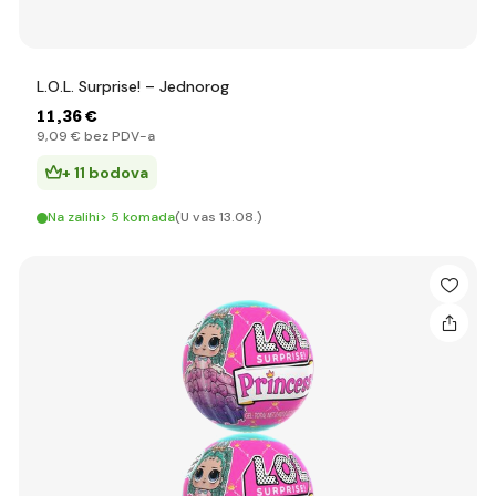
L.O.L. Surprise! – Jednorog
11
,36 €
9
,09 €
bez PDV-a
+ 11 bodova
Na zalihi> 5 komada
(U vas 13.08.)