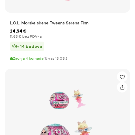
✔ Za igru kod kuće – PDQ ili Tweens nude kvalitetnu
zabavu bez velike investicije.
L.O.L. Morske sirene Tweens Serena Finn
Što sve dolazi unutar
14
,54 €
11
,63 €
bez PDV-a
pakiranja L.O.L. Surprise!?
+ 14 bodova
Zadnja 4 komada
(U vas 13.08.)