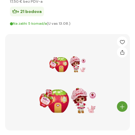
17
,50 €
bez PDV-a
+ 21 bodova
Na zalihi 5 komad/a
(U vas 13.08.)