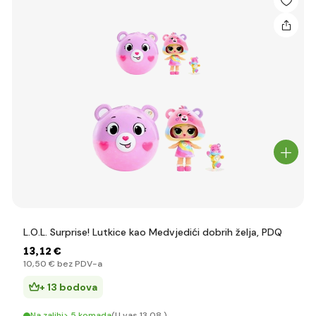
L.O.L. Surprise! Lutkice kao Medvjedići dobrih želja, PDQ
13
,12 €
10
,50 €
bez PDV-a
+ 13 bodova
Na zalihi> 5 komada
(U vas 13.08.)