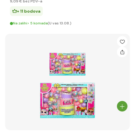
9
,09 €
bez PDV-a
+ 11 bodova
Na zalihi> 5 komada
(U vas 13.08.)