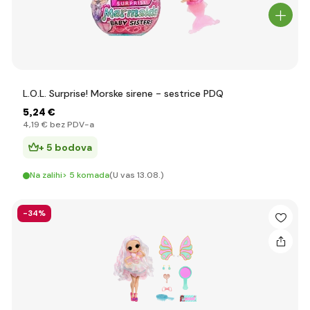
L.O.L. Surprise! Morske sirene - sestrice PDQ
5
,24 €
4
,19 €
bez PDV-a
+ 5 bodova
Na zalihi> 5 komada
(U vas 13.08.)
-34%