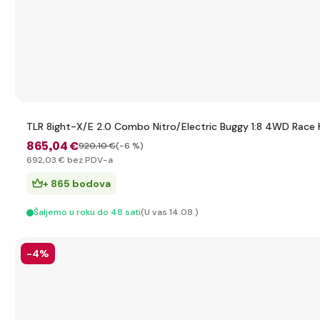
TLR 8ight-X/E 2.0 Combo Nitro/Electric Buggy 1:8 4WD Race 
865
,04 €
920
,10 €
(-6 %)
692
,03 €
bez PDV-a
+ 865 bodova
Šaljemo u roku do 48 sati
(U vas 14.08.)
-4%