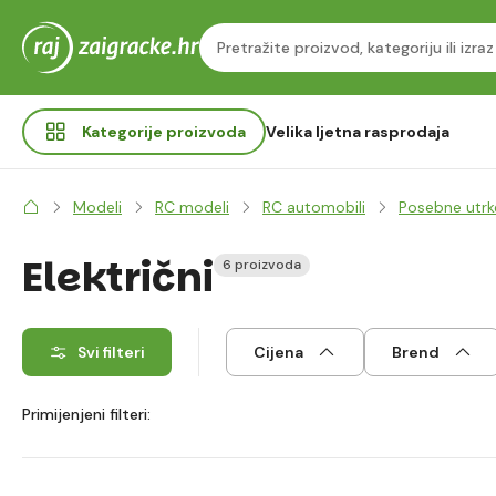
Kategorije
proizvoda
Velika ljetna rasprodaja
Modeli
RC modeli
RC automobili
Posebne utrk
Električni
6 proizvoda
Svi filteri
Cijena
Brend
Primijenjeni filteri: