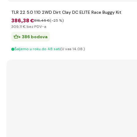
TLR 22 5.0 1:10 2WD Dirt Clay DC ELITE Race Buggy Kit
386
,38 €
516
,45 €
(-25 %)
309
,11 €
bez PDV-a
+ 386 bodova
Šaljemo u roku do 48 sati
(U vas 14.08.)