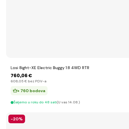
Losi 8ight-XE Electric Buggy 1:8 4WD RTR
760
,06 €
608
,05 €
bez PDV-a
+ 760 bodova
Šaljemo u roku do 48 sati
(U vas 14.08.)
-20%