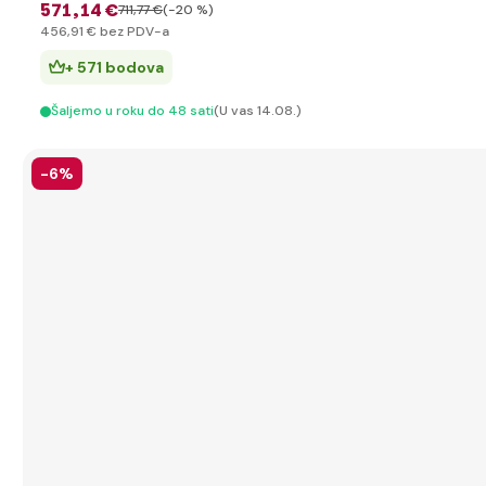
571
,14 €
711
,77 €
(-20 %)
456
,91 €
bez PDV-a
+ 571 bodova
Šaljemo u roku do 48 sati
(U vas 14.08.)
-6%