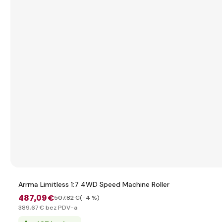
Arrma Limitless 1:7 4WD Speed Machine Roller
487
,09 €
507
,82 €
(-4 %)
389
,67 €
bez PDV-a