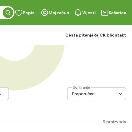
Popisi
Moj račun
Vijesti
Košarica
Česta pitanja
RajClub
Kontakt
Sortiranje
6 proizvoda