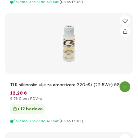
Šaljemo u roku do 48 sati
(U vas 17.08.)
TLR silikonsko ulje za amortizere 220cSt (22,5Wt) 56ml
12
,20 €
9
,76 €
bez PDV-a
+ 12 bodova
Šaljemo u roku do 48 sati
(U vas 17.08.)