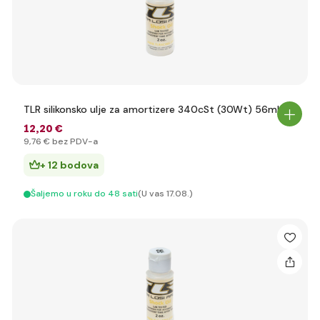
TLR silikonsko ulje za amortizere 340cSt (30Wt) 56ml
12
,20 €
9
,76 €
bez PDV-a
+ 12 bodova
Šaljemo u roku do 48 sati
(U vas 17.08.)