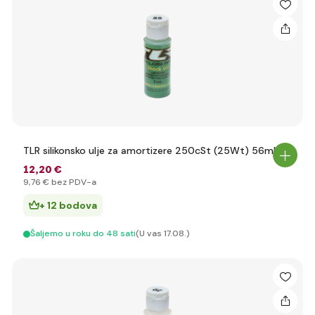
TLR silikonsko ulje za amortizere 250cSt (25Wt) 56ml
12
,20 €
9
,76 €
bez PDV-a
+ 12 bodova
Šaljemo u roku do 48 sati
(U vas 17.08.)