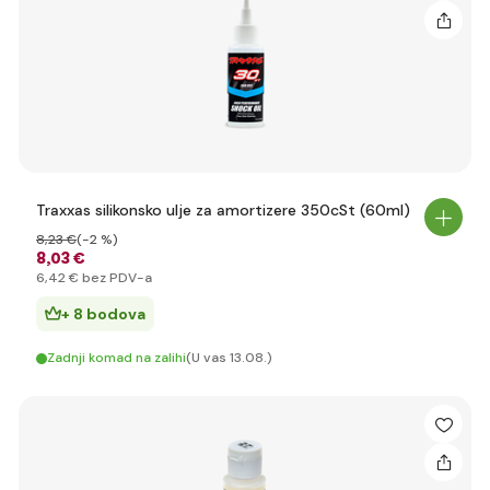
Traxxas silikonsko ulje za amortizere 350cSt (60ml)
8
,23 €
(-2 %)
8
,03 €
6
,42 €
bez PDV-a
+ 8 bodova
Zadnji komad na zalihi
(U vas 13.08.)