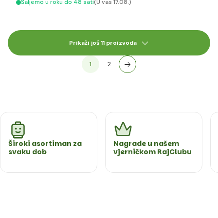
Šaljemo u roku do 48 sati
(U vas 17.08.)
Prikaži još 11 proizvoda
1
2
Široki asortiman za
Nagrade u našem
svaku dob
vjerničkom RajClubu