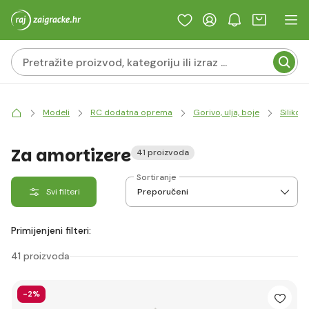
Modeli
RC dodatna oprema
Gorivo, ulja, boje
Silikon
Za amortizere
41 proizvoda
Sortiranje
Svi filteri
Primijenjeni filteri:
41 proizvoda
-2%