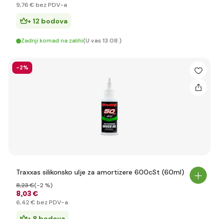
9
,76 €
bez PDV-a
+ 12 bodova
Zadnji komad na zalihi
(U vas 13.08.)
-2%
Traxxas silikonsko ulje za amortizere 600cSt (60ml)
8
,23 €
(-2 %)
8
,03 €
6
,42 €
bez PDV-a
+ 8 bodova