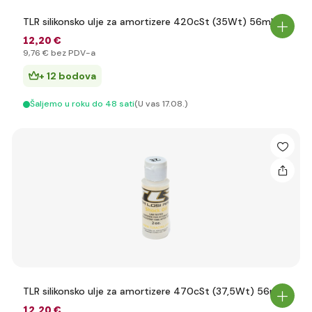
TLR silikonsko ulje za amortizere 420cSt (35Wt) 56ml
12
,20 €
9
,76 €
bez PDV-a
+ 12 bodova
Šaljemo u roku do 48 sati
(U vas 17.08.)
TLR silikonsko ulje za amortizere 470cSt (37,5Wt) 56ml
12
,20 €