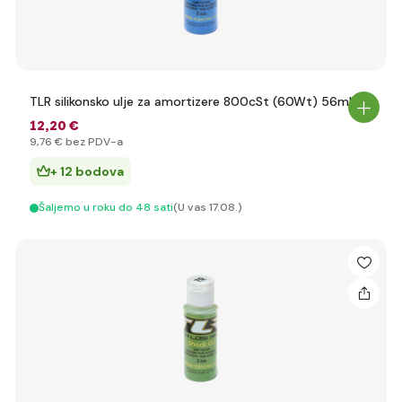
TLR silikonsko ulje za amortizere 800cSt (60Wt) 56ml
12
,20 €
9
,76 €
bez PDV-a
+ 12 bodova
Šaljemo u roku do 48 sati
(U vas 17.08.)