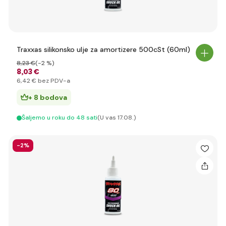
Traxxas silikonsko ulje za amortizere 500cSt (60ml)
8
,23 €
(-2 %)
8
,03 €
6
,42 €
bez PDV-a
+ 8 bodova
Šaljemo u roku do 48 sati
(U vas 17.08.)
-2%