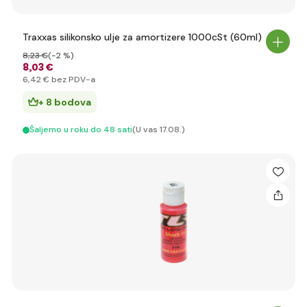
Traxxas silikonsko ulje za amortizere 1000cSt (60ml)
8
,23 €
(-2 %)
8
,03 €
6
,42 €
bez PDV-a
+ 8 bodova
Šaljemo u roku do 48 sati
(U vas 17.08.)