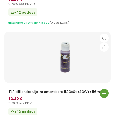
9
,76 €
bez PDV-a
+ 12 bodova
Šaljemo u roku do 48 sati
(U vas 17.08.)
TLR silikonsko ulje za amortizere 520cSt (40Wt) 56ml
12
,20 €
9
,76 €
bez PDV-a
+ 12 bodova