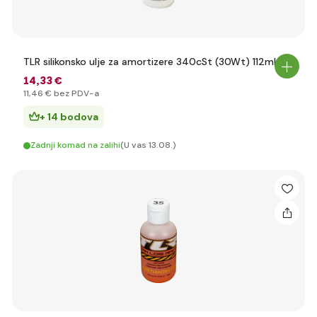
TLR silikonsko ulje za amortizere 340cSt (30Wt) 112ml
14
,33 €
11
,46 €
bez PDV-a
+ 14 bodova
Zadnji komad na zalihi
(U vas 13.08.)