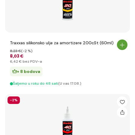
Traxxas silikonsko ulje za amortizere 200cSt (60ml)
8
,23 €
(-2 %)
8
,03 €
6
,42 €
bez PDV-a
+ 8 bodova
Šaljemo u roku do 48 sati
(U vas 17.08.)
-2%