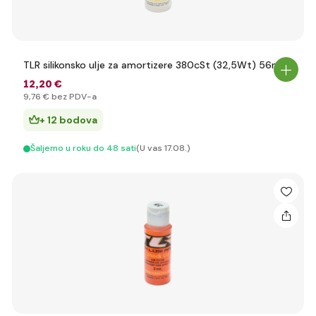
TLR silikonsko ulje za amortizere 380cSt (32,5Wt) 56ml
12
,20 €
9
,76 €
bez PDV-a
+ 12 bodova
Šaljemo u roku do 48 sati
(U vas 17.08.)