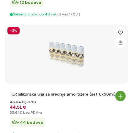
+ 12 bodova
Šaljemo u roku do 48 sati
(U vas 17.08.)
-3%
TLR silikonska ulja za srednje amortizere (set 6x56ml)
46
,04 €
(-3 %)
44
,51 €
35
,61 €
bez PDV-a
+ 44 bodova