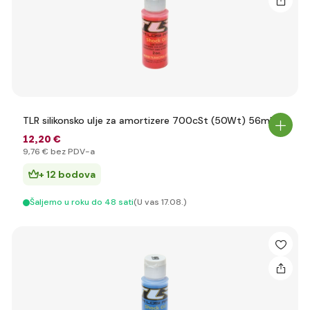
TLR silikonsko ulje za amortizere 700cSt (50Wt) 56ml
12
,20 €
9
,76 €
bez PDV-a
+ 12 bodova
Šaljemo u roku do 48 sati
(U vas 17.08.)