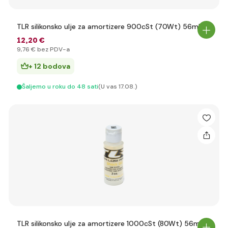
TLR silikonsko ulje za amortizere 900cSt (70Wt) 56ml
12
,20 €
9
,76 €
bez PDV-a
+ 12 bodova
Šaljemo u roku do 48 sati
(U vas 17.08.)
TLR silikonsko ulje za amortizere 1000cSt (80Wt) 56ml