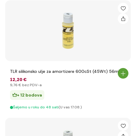
TLR silikonsko ulje za amortizere 600cSt (45Wt) 56ml
12
,20 €
9
,76 €
bez PDV-a
+ 12 bodova
Šaljemo u roku do 48 sati
(U vas 17.08.)