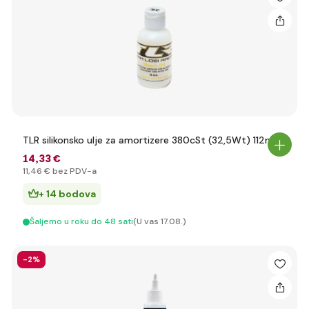
TLR silikonsko ulje za amortizere 380cSt (32,5Wt) 112ml
14
,33 €
11
,46 €
bez PDV-a
+ 14 bodova
Šaljemo u roku do 48 sati
(U vas 17.08.)
-2%