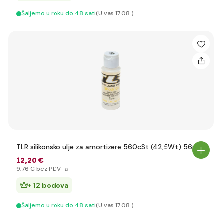
Šaljemo u roku do 48 sati
(U vas 17.08.)
TLR silikonsko ulje za amortizere 560cSt (42,5Wt) 56ml
12
,20 €
9
,76 €
bez PDV-a
+ 12 bodova
Šaljemo u roku do 48 sati
(U vas 17.08.)