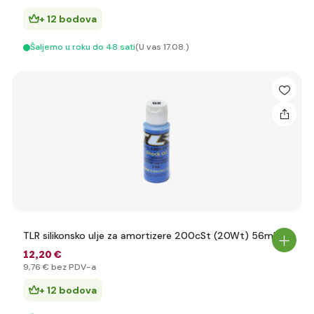
+ 12 bodova
Šaljemo u roku do 48 sati
(U vas 17.08.)
TLR silikonsko ulje za amortizere 200cSt (20Wt) 56ml
12
,20 €
9
,76 €
bez PDV-a
+ 12 bodova