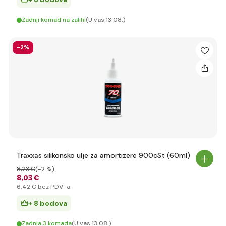
Zadnji komad na zalihi
(U vas 13.08.)
-2%
Traxxas silikonsko ulje za amortizere 900cSt (60ml)
8
,23 €
(-2 %)
8
,03 €
6
,42 €
bez PDV-a
+ 8 bodova
Zadnja 3 komada
(U vas 13.08.)