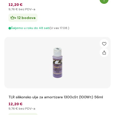
12
,20 €
9
,76 €
bez PDV-a
+ 12 bodova
Šaljemo u roku do 48 sati
(U vas 17.08.)
TLR silikonsko ulje za amortizere 1300cSt (100Wt) 56ml
12
,20 €
9
,76 €
bez PDV-a