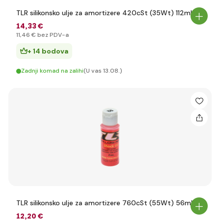
TLR silikonsko ulje za amortizere 420cSt (35Wt) 112ml
14
,33 €
11
,46 €
bez PDV-a
+ 14 bodova
Zadnji komad na zalihi
(U vas 13.08.)
TLR silikonsko ulje za amortizere 760cSt (55Wt) 56ml
12
,20 €