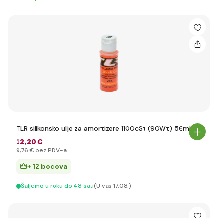
TLR silikonsko ulje za amortizere 1100cSt (90Wt) 56ml
12
,20 €
9
,76 €
bez PDV-a
+ 12 bodova
Šaljemo u roku do 48 sati
(U vas 17.08.)