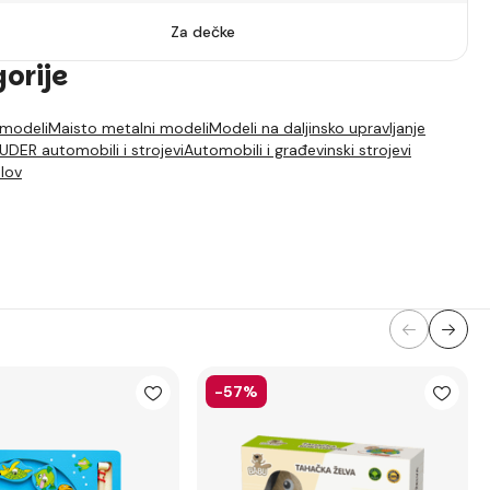
Za dečke
gorije
 modeli
Maisto metalni modeli
Modeli na daljinsko upravljanje
UDER automobili i strojevi
Automobili i građevinski strojevi
lov
-57%