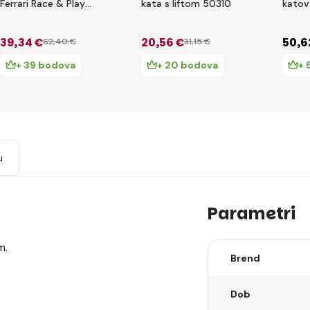
Ferrari Race & Play
kata s liftom 50310
katov
Parking garaža - 2
automobila
39
,34 €
20
,56 €
50
,6
62
,40 €
31
,15 €
+ 39 bodova
+ 20 bodova
+ 
u
Parametri
m.
Brend
Dob