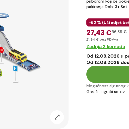
priborom koji će pokr
pakiranje Dob: 3+ Set
-52 % (
Uštedjet će
27
,43 €
56
,89 €
21
,94 €
bez PDV-a
Zadnja 2 komada
Od 12.08.2026 u 
Od 12.08.2026 do
Mogućnost sigurnog k
Garaže i igraći setovi