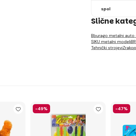
spol
Slične kate
Bburago metalni auto
SIKU metalni modeli
BR
Tehnički strojevi
Zrakop
-49%
-47%