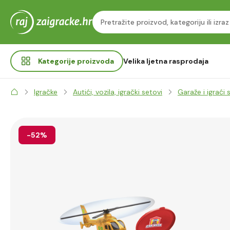
Kategorije
proizvoda
Velika ljetna rasprodaja
Igračke
Autići, vozila, igrački setovi
Garaže i igraći 
-52%