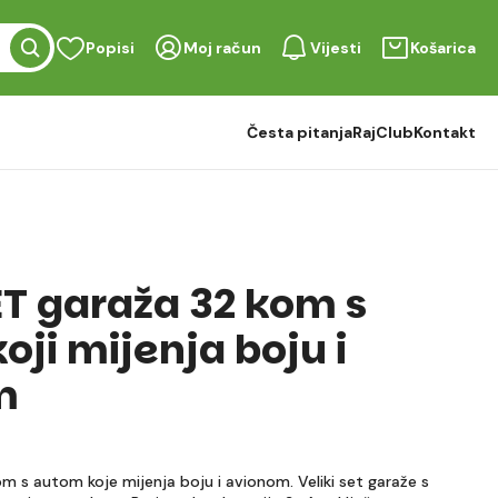
Popisi
Moj račun
Vijesti
Košarica
Česta pitanja
RajClub
Kontakt
ET garaža 32 kom s
ji mijenja boju i
m
om s autom koje mijenja boju i avionom. Veliki set garaže s