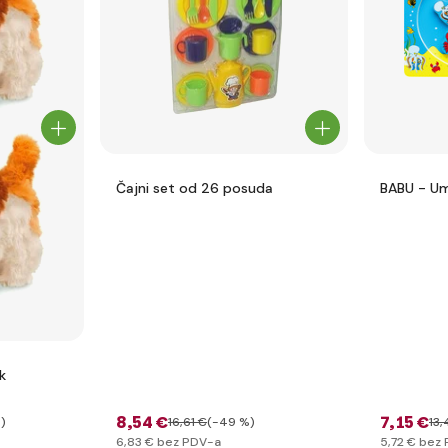
Čajni set od 26 posuda
BABU - Um
k
8
,54 €
7
,15 €
)
16
,61 €
(-49 %)
13
,
6
,83 €
bez PDV-a
5
,72 €
bez 