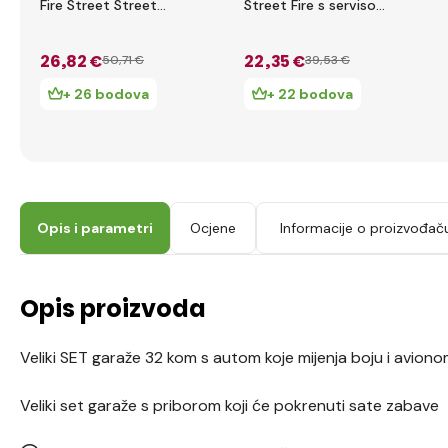
Fire Street Street
Street Fire s servisom
Playset - garaža s
automobila
dva automobila
26
,82 €
22
,35 €
50
,71 €
39
,53 €
+ 26 bodova
+ 22 bodova
Opis i parametri
Ocjene
Informacije o proizvođač
Opis proizvoda
Veliki SET garaže 32 kom s autom koje mijenja boju i aviono
Veliki set garaže s priborom koji će pokrenuti sate zabave