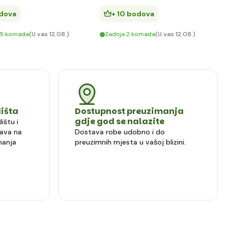
odova
+ 10 bodova
> 5 komada
(U vas 12.08.)
Zadnja 2 komada
(U vas 12.08.)
dišta
Dostupnost preuzimanja
gdje god se nalazite
ištu i
ava na
Dostava robe udobno i do
manja
preuzimnih mjesta u vašoj blizini.