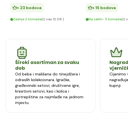
+ 23 bodova
+ 15 bodova
Zadnja 2 komada
(U vas 12.08.)
Na zalihi> 5 komada
(U v
Široki asortiman za svaku
Nagrad
dob
vjerni
Od beba i mališana do tinejdžera i
Cijenimo 
odraslih kolekcionara. Igračke,
nagrađuje
građevinski setovi, društvene igre,
kupnji.
kreativni setovi, kao i kolica i
potrepštine za najmlađe na jednom
mjestu.