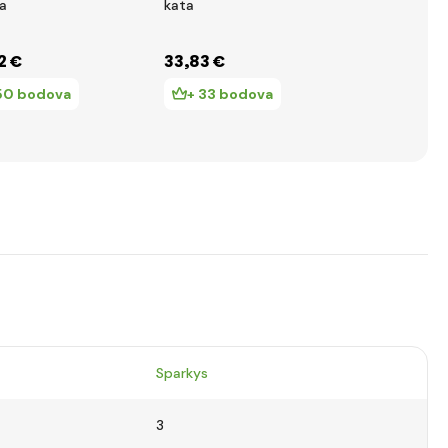
a
kata
raketa s čet
2 €
33
,83 €
93
,14 €
50 bodova
+ 33 bodova
+ 93 bo
Sparkys
3