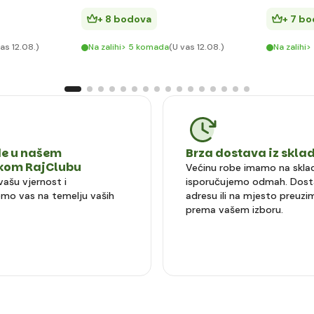
+ 8 bodova
+ 7 b
as 12.08.)
Na zalihi> 5 komada
(U vas 12.08.)
Na zalihi
e u našem
Brza dostava iz skla
čkom RajClubu
Većinu robe imamo na sklad
vašu vjernost i
isporučujemo odmah. Dost
mo vas na temelju vaših
adresu ili na mjesto preuzi
prema vašem izboru.