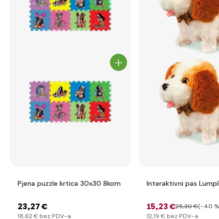
Pjena puzzle krtica 30x30 8kom
Interaktivni pas Lumpí
23
,27 €
15
,23 €
25
,30 €
(-40 %
18
,62 €
bez PDV-a
12
,19 €
bez PDV-a