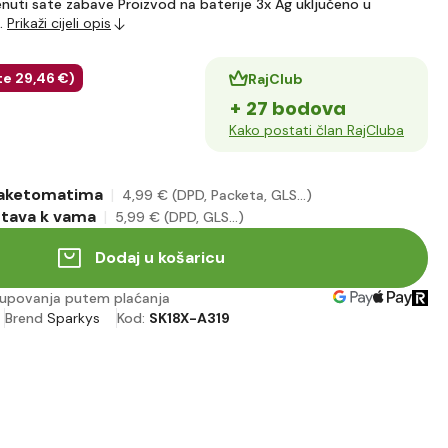
enuti sate zabave Proizvod na baterije 3x Ag uključeno u
…
Prikaži cijeli opis
te
29
,46 €
)
RajClub
+ 27 bodova
Kako postati član RajCluba
paketomatima
4
,99 €
(DPD, Packeta, GLS...)
stava k vama
5
,99 €
(DPD, GLS...)
Dodaj u košaricu
upovanja putem plaćanja
Brend
Sparkys
Kod:
SK18X-A319