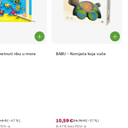
etnuti ribu u more
BABU - Kornjača koja vuče
10
,59 €
44 €
(-47 %)
24
,76 €
(-57 %)
PDV-a
8
,47 €
bez PDV-a