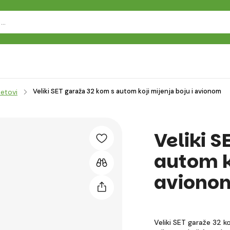
Veliki SET garaža 32 kom s autom koji mijenja boju i avionom
setovi
Veliki S
autom ko
aviono
Veliki SET garaže 32 k