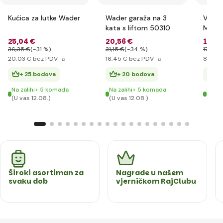
Kućica za lutke Wader
Wader garaža na 3
Vrtla
kata s liftom 50310
Micke
25
,04 €
20
,56 €
10
,9
36
,35 €
(-31 %)
31
,15 €
(-34 %)
17
,60 
20
,03 €
bez PDV-a
16
,45 €
bez PDV-a
8
,79 €
+ 25 bodova
+ 20 bodova
+ 
Na zalihi> 5 komada
Na zalihi> 5 komada
Na za
(U vas 12.08.)
(U vas 12.08.)
(U va
Široki asortiman za
Nagrade u našem
svaku dob
vjerničkom RajClubu