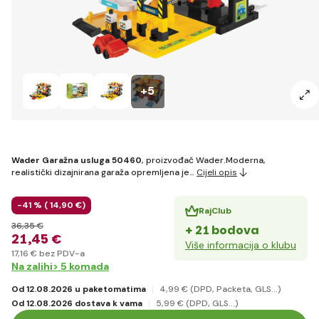
+5
Wader Garažna usluga 50460
, proizvođač Wader.Moderna,
realistički dizajnirana garaža opremljena je…
Cijeli opis
-41 % (
14
,90 €
)
RajClub
36
,35 €
+ 21 bodova
21
,45 €
Više informacija o klubu
17
,16 €
bez PDV-a
Na zalihi> 5 komada
Od 12.08.2026 u paketomatima
4
,99 €
(DPD, Packeta, GLS...)
Od 12.08.2026 dostava k vama
5
,99 €
(DPD, GLS...)