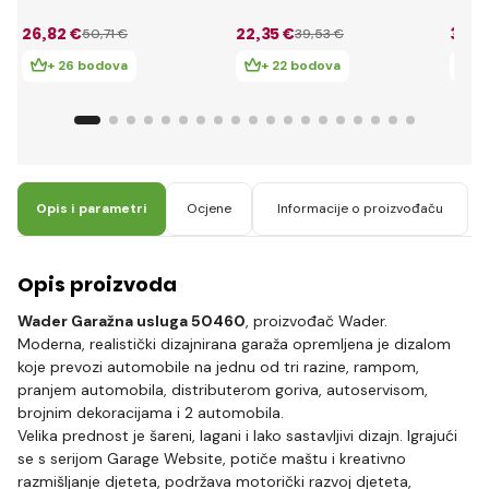
dva automobila
automobila
auto
26
,82 €
22
,35 €
39
,3
50
,71 €
39
,53 €
+ 26 bodova
+ 22 bodova
+
Opis i parametri
Ocjene
Informacije o proizvođaču
Opis proizvoda
Wader Garažna usluga 50460
, proizvođač Wader.
Moderna, realistički dizajnirana garaža opremljena je dizalom
koje prevozi automobile na jednu od tri razine, rampom,
pranjem automobila, distributerom goriva, autoservisom,
brojnim dekoracijama i 2 automobila.
Velika prednost je šareni, lagani i lako sastavljivi dizajn. Igrajući
se s serijom Garage Website, potiče maštu i kreativno
razmišljanje djeteta, podržava motorički razvoj djeteta,