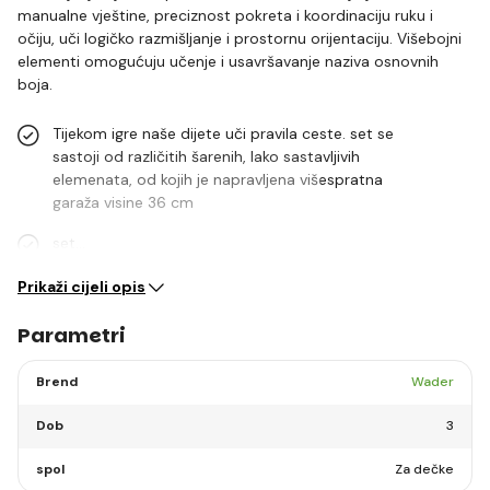
manualne vještine, preciznost pokreta i koordinaciju ruku i
očiju, uči logičko razmišljanje i prostornu orijentaciju. Višebojni
elementi omogućuju učenje i usavršavanje naziva osnovnih
boja.
Tijekom igre naše dijete uči pravila ceste. set se
sastoji od različitih šarenih, lako sastavljivih
elemenata, od kojih je napravljena višespratna
garaža visine 36 cm
set…
Prikaži cijeli opis
Parametri
Brend
Wader
Dob
3
spol
Za dečke