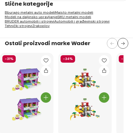
Slične kategorije
Bburago metalni auto modeli
Maisto metalni modeli
Modeli na daljinsko upravljanje
SIKU metalni modeli
BRUDER automobili i strojevi
Automobili i građevinski strojevi
Tehnički strojevi
Zrakoplov
Ostali proizvodi marke Wader
-31%
-34%
-38%