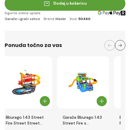
Dodaj u košaricu
Sigurne online uplate
Garaže i igraći setovi
Brend
Wader
Kod:
50460
Ponuda točno za vas
Bburago 1:43 Street
Garaža Bburago 1:43
Bbura
Fire Street Street
Street Fire s
Ferra
Playset - garaža s
servisom
Parki