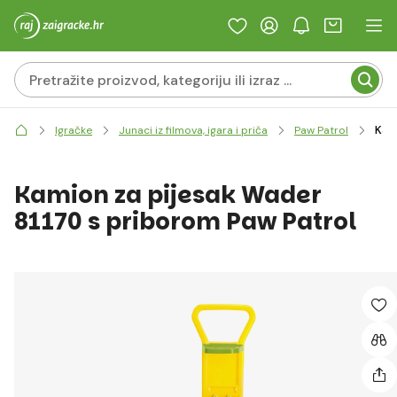
Kam
Igračke
Junaci iz filmova, igara i priča
Paw Patrol
Kamion za pijesak Wader
81170 s priborom Paw Patrol