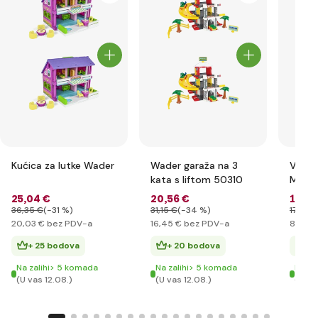
Kućica za lutke Wader
Wader garaža na 3
Vrtla
kata s liftom 50310
Micke
25
,04 €
20
,56 €
10
,9
36
,35 €
(-31 %)
31
,15 €
(-34 %)
17
,60 
20
,03 €
bez PDV-a
16
,45 €
bez PDV-a
8
,79 €
+ 25 bodova
+ 20 bodova
+ 
Na zalihi> 5 komada
Na zalihi> 5 komada
Na za
(U vas 12.08.)
(U vas 12.08.)
(U va