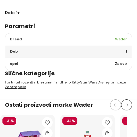
Dob:
1+
Parametri
Brend
Wader
Dob
1
spol
Za sve
Slične kategorije
Fortnite
Frozen
Barbie
Yummiland
Hello Kitty
Star Wars
Disney princeze
Zootropolis
Ostali proizvodi marke Wader
-31%
-34%
-38%