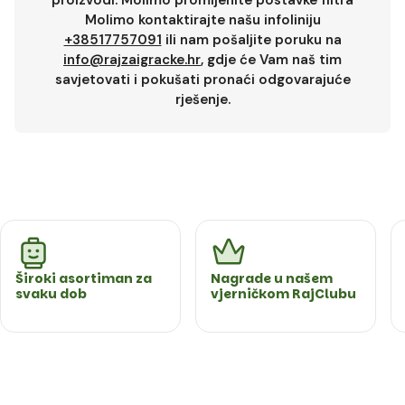
proizvodi. Molimo promijenite postavke filtra
Molimo kontaktirajte našu infoliniju
+38517757091
ili nam pošaljite poruku na
info@rajzaigracke.hr
, gdje će Vam naš tim
savjetovati i pokušati pronaći odgovarajuće
rješenje.
Široki asortiman za
Nagrade u našem
svaku dob
vjerničkom RajClubu