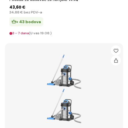
43
,60 €
34
,88 €
bez PDV-a
+ 43 bodova
3 - 7 dana
(U vas 19.08.)