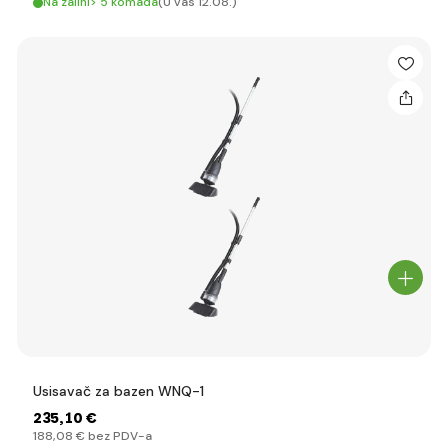
Na zalihi> 5 komada
(U vas 12.08.)
Usisavač za bazen WNQ-1
235
,10 €
188
,08 €
bez PDV-a