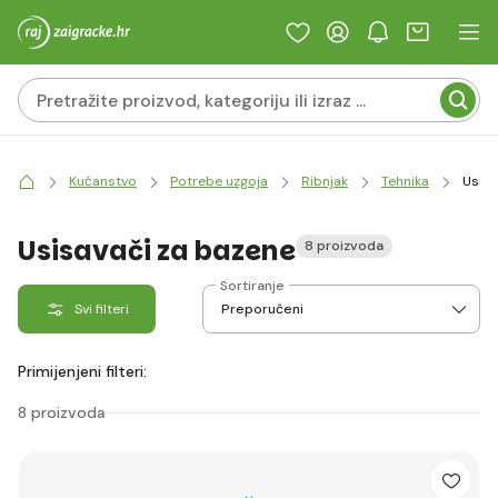
Kućanstvo
Potrebe uzgoja
Ribnjak
Tehnika
Usisa
Usisavači za bazene
8 proizvoda
Sortiranje
Svi filteri
Primijenjeni filteri:
8 proizvoda