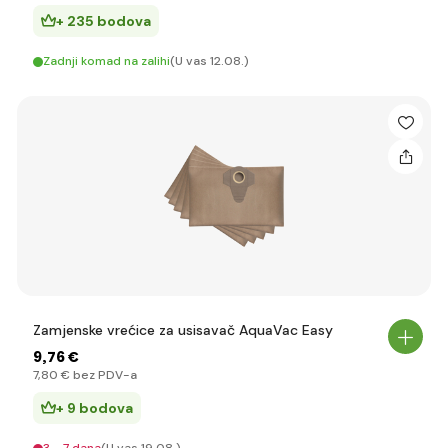
+ 235 bodova
Zadnji komad na zalihi
(U vas 12.08.)
Zamjenske vrećice za usisavač AquaVac Easy
9
,76 €
7
,80 €
bez PDV-a
+ 9 bodova