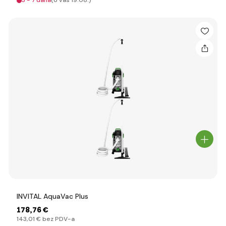
3 - 7 dana
(U vas 19.08.)
INVITAL AquaVac Plus
178
,76 €
143
,01 €
bez PDV-a