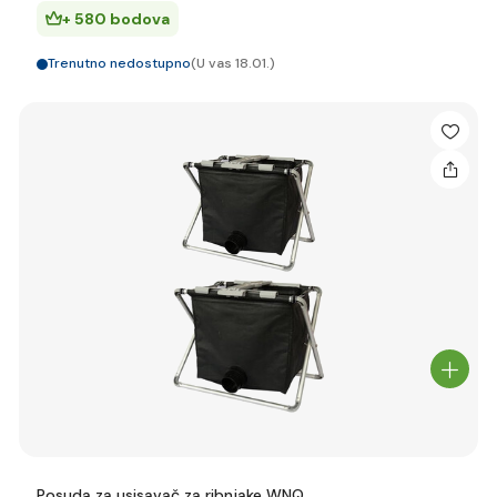
+ 580 bodova
Trenutno nedostupno
(U vas 18.01.)
Posuda za usisavač za ribnjake WNQ