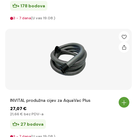
+ 178 bodova
3 - 7 dana
(U vas 19.08.)
INVITAL produžna cijev za AquaVac Plus
27
,07 €
21
,66 €
bez PDV-a
+ 27 bodova
3 - 7 dana
(U vas 19.08.)