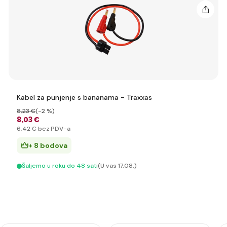
Kabel za punjenje s bananama - Traxxas
8
,23 €
(-2 %)
8
,03 €
6
,42 €
bez PDV-a
+ 8 bodova
Šaljemo u roku do 48 sati
(U vas 17.08.)