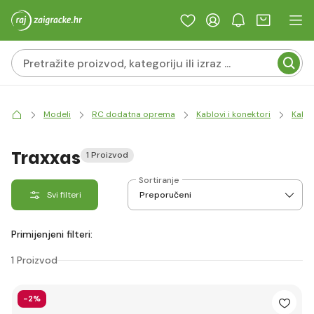
Modeli
RC dodatna oprema
Kablovi i konektori
Kablo
Traxxas
1 Proizvod
Sortiranje
Svi filteri
Primijenjeni filteri:
1 Proizvod
-2%