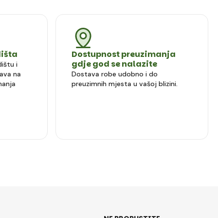
dišta
Dostupnost preuzimanja
gdje god se nalazite
ištu i
ava na
Dostava robe udobno i do
manja
preuzimnih mjesta u vašoj blizini.