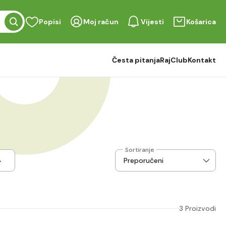
Popisi
Moj račun
Vijesti
Košarica
Česta pitanja
RajClub
Kontakt
Sortiranje
3 Proizvodi