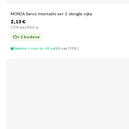
MONZA Servo montažni set 2 okrugla vijka
2
,13 €
1
,71 €
bez PDV-a
+ 2 bodove
Šaljemo u roku do 48 sati
(U vas 17.08.)