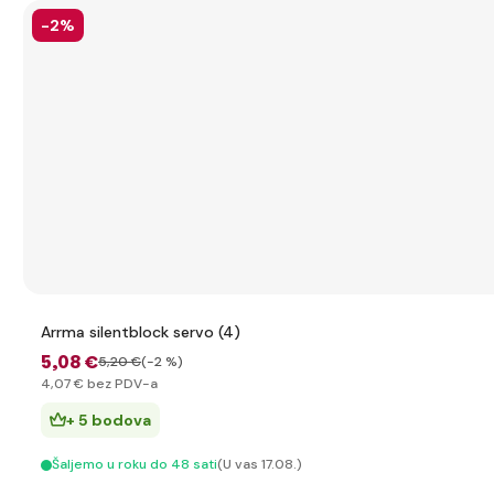
-2%
Arrma silentblock servo (4)
5
,08 €
5
,20 €
(-2 %)
4
,07 €
bez PDV-a
+ 5 bodova
Šaljemo u roku do 48 sati
(U vas 17.08.)