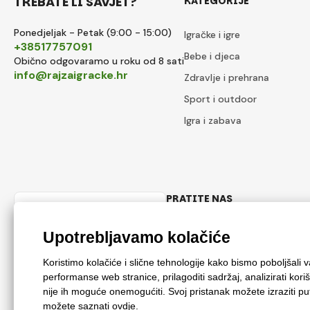
TREBATE LI SAVJET?
KATEGORIJE
Ponedjeljak - Petak (9:00 - 15:00)
Igračke i igre
+38517757091
Bebe i djeca
Obično odgovaramo u roku od 8 sati
info@rajzaigracke.hr
Zdravlje i prehrana
Sport i outdoor
Igra i zabava
PRATITE NAS
Hrvatski
Facebook
Instagram
© 2018 - 2026 Rajzaigracke.hr, Sva prava pridržana