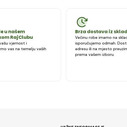
e u našem
Brza dostava iz skla
čkom RajClubu
Većinu robe imamo na sklad
vašu vjernost i
isporučujemo odmah. Dost
mo vas na temelju vaših
adresu ili na mjesto preuzi
prema vašem izboru.