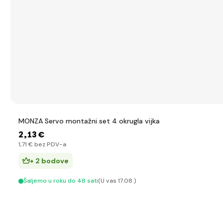
MONZA Servo montažni set 4 okrugla vijka
2
,13 €
1
,71 €
bez PDV-a
+ 2 bodove
Šaljemo u roku do 48 sati
(U vas 17.08.)