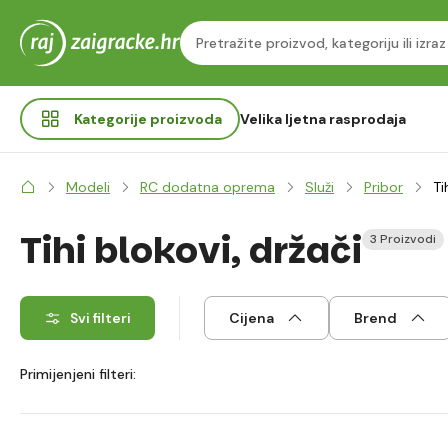
Kategorije
proizvoda
Velika ljetna rasprodaja
Modeli
RC dodatna oprema
Služi
Pribor
Ti
Tihi blokovi, držači
3 Proizvodi
Svi filteri
Cijena
Brend
Primijenjeni filteri: