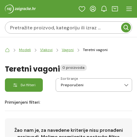
Modeli
Vlakovi
Vagoni
Teretni vagoni
Teretni vagoni
0 proizvoda
Sortiranje
Svi filteri
Primijenjeni filteri:
Žao nam je, za navedene kriterije nisu pronađeni