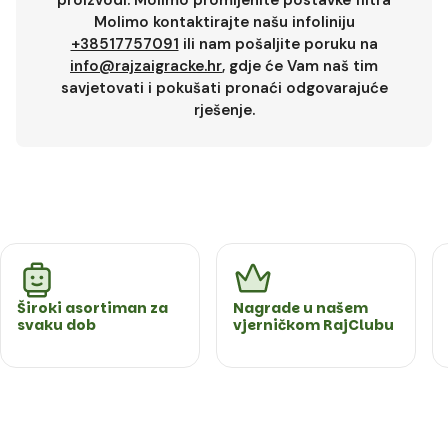
proizvodi. Molimo promijenite postavke filtra
Molimo kontaktirajte našu infoliniju
+38517757091
ili nam pošaljite poruku na
info@rajzaigracke.hr
, gdje će Vam naš tim
savjetovati i pokušati pronaći odgovarajuće
rješenje.
Široki asortiman za
Nagrade u našem
svaku dob
vjerničkom RajClubu