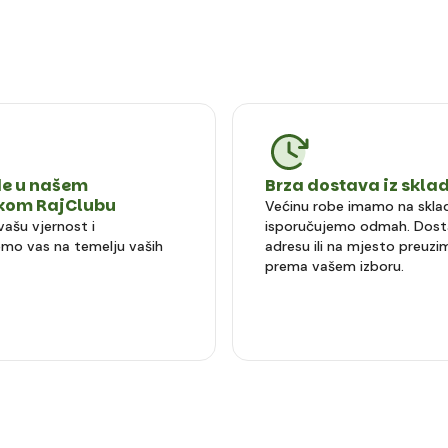
e u našem
Brza dostava iz skla
čkom RajClubu
Većinu robe imamo na sklad
vašu vjernost i
isporučujemo odmah. Dost
mo vas na temelju vaših
adresu ili na mjesto preuzi
prema vašem izboru.