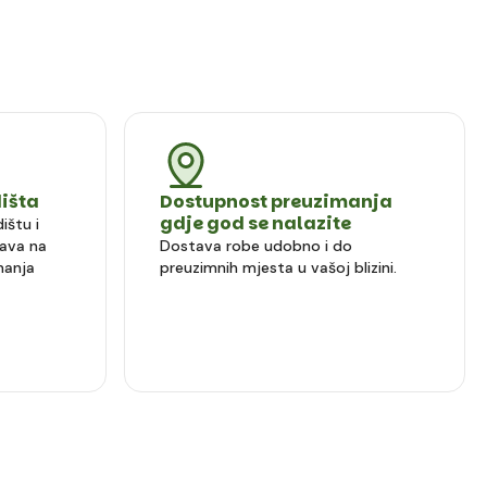
dišta
Dostupnost preuzimanja
gdje god se nalazite
ištu i
ava na
Dostava robe udobno i do
manja
preuzimnih mjesta u vašoj blizini.