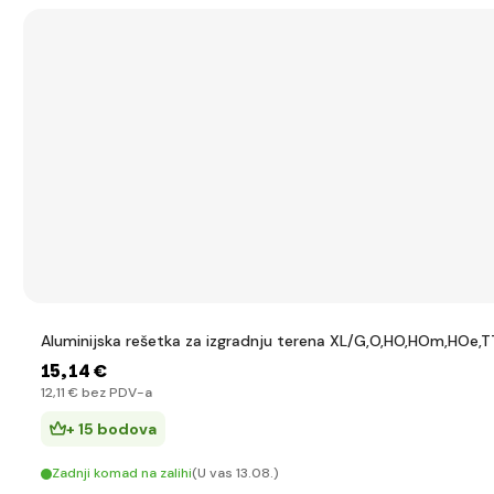
Aluminijska rešetka za izgradnju terena XL/G,O,HO,HOm,HOe,TT
15
,14 €
12
,11 €
bez PDV-a
+ 15 bodova
Zadnji komad na zalihi
(U vas 13.08.)