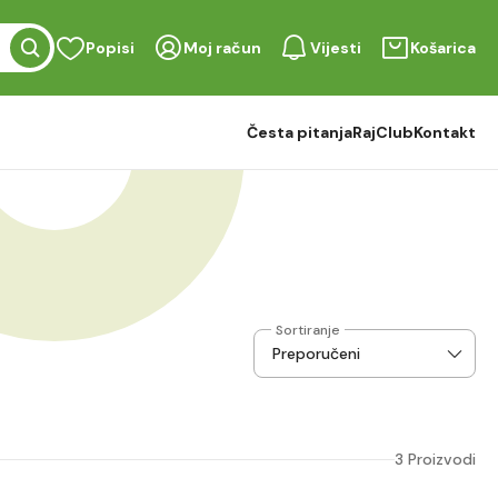
Popisi
Moj račun
Vijesti
Košarica
Česta pitanja
RajClub
Kontakt
Sortiranje
3 Proizvodi