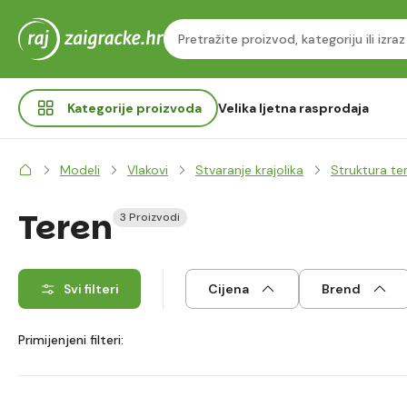
Kategorije
proizvoda
Velika ljetna rasprodaja
Modeli
Vlakovi
Stvaranje krajolika
Struktura te
Teren
3 Proizvodi
Svi filteri
Cijena
Brend
Primijenjeni filteri: