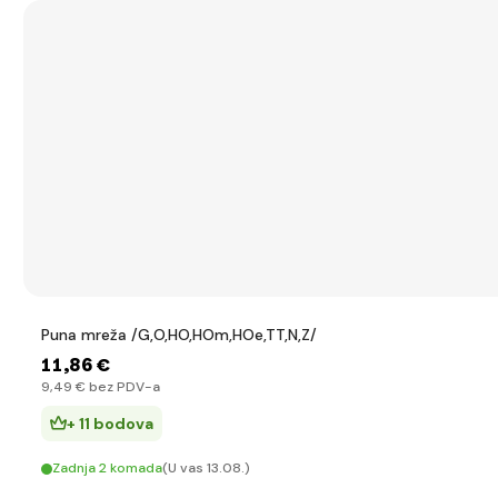
Puna mreža /G,O,HO,HOm,HOe,TT,N,Z/
11
,86 €
9
,49 €
bez PDV-a
+ 11 bodova
Zadnja 2 komada
(U vas 13.08.)