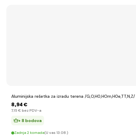
Aluminijska rešetka za izradu terena /G,O,H0,HOm,H0e,TT,N,Z/
8
,94 €
7
,15 €
bez PDV-a
+ 8 bodova
Zadnja 2 komada
(U vas 13.08.)