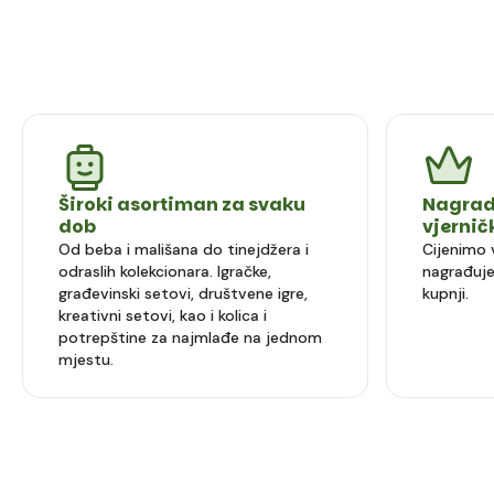
Široki asortiman za svaku
Nagrad
dob
vjerni
Od beba i mališana do tinejdžera i
Cijenimo 
odraslih kolekcionara. Igračke,
nagrađuje
građevinski setovi, društvene igre,
kupnji.
kreativni setovi, kao i kolica i
potrepštine za najmlađe na jednom
mjestu.