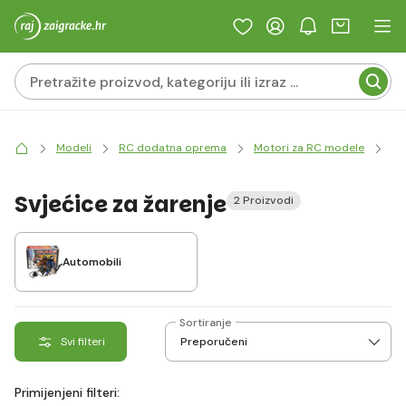
Modeli
RC dodatna oprema
Motori za RC modele
Sv
Svjećice za žarenje
2 Proizvodi
Automobili
Sortiranje
Svi filteri
Primijenjeni filteri: