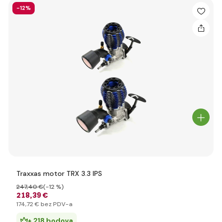
-12%
Traxxas motor TRX 3.3 IPS
247
,40 €
(-12 %)
218
,39 €
174
,72 €
bez PDV-a
+ 218 bodova