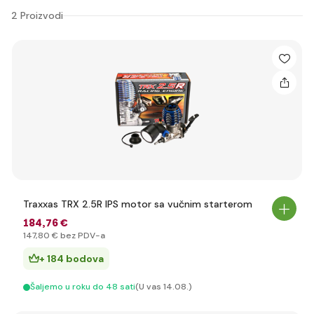
2 Proizvodi
Traxxas TRX 2.5R IPS motor sa vučnim starterom
184
,76 €
147
,80 €
bez PDV-a
+ 184 bodova
Šaljemo u roku do 48 sati
(U vas 14.08.)