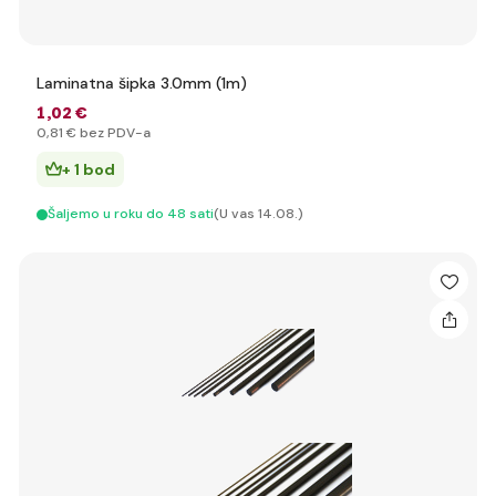
Laminatna šipka 3.0mm (1m)
1
,02 €
0
,81 €
bez PDV-a
+ 1 bod
Šaljemo u roku do 48 sati
(U vas 14.08.)