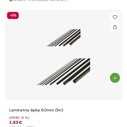
-8%
Laminatna šipka 6.0mm (1m)
1
,77 €
(-8 %)
1
,63 €