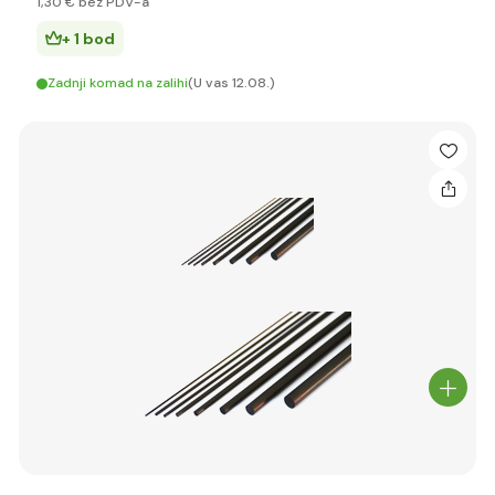
1
,30 €
bez PDV-a
+ 1 bod
Zadnji komad na zalihi
(U vas 12.08.)