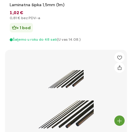
Laminatna šipka 1,5mm (1m)
1
,02 €
0
,81 €
bez PDV-a
+ 1 bod
Šaljemo u roku do 48 sati
(U vas 14.08.)