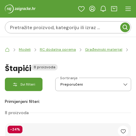
Modeli
RC dodatna oprema
Građevinski materijal
La
Štapići
8 proizvoda
Sortiranje
Svi filteri
Primijenjeni filteri:
8 proizvoda
-24%