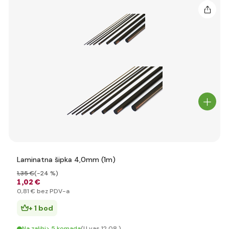
Laminatna šipka 4,0mm (1m)
1
,35 €
(-24 %)
1
,02 €
0
,81 €
bez PDV-a
+ 1 bod
Na zalihi> 5 komada
(U vas 12.08.)