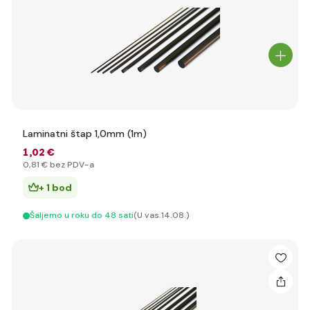
Laminatni štap 1,0mm (1m)
1
,02 €
0
,81 €
bez PDV-a
+ 1 bod
Šaljemo u roku do 48 sati
(U vas 14.08.)