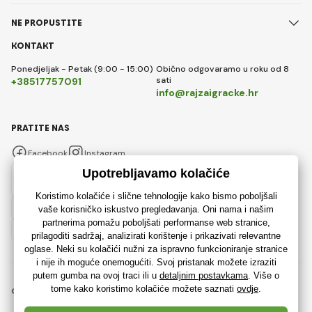
NE PROPUSTITE
KONTAKT
Ponedjeljak - Petak (9:00 - 15:00)
Obično odgovaramo u roku od 8
sati
+38517757091
info@rajzaigracke.hr
PRATITE NAS
Facebook
Instagram
Hrvatski
© 2018 - 2026 Rajzaigracke.hr, Sva prava pridržana