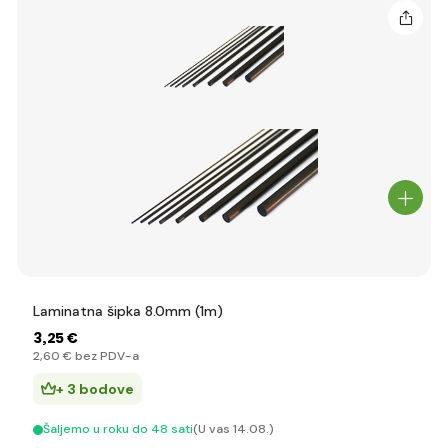
Laminatna šipka 8.0mm (1m)
3
,25 €
2
,60 €
bez PDV-a
+ 3 bodove
Šaljemo u roku do 48 sati
(U vas 14.08.)