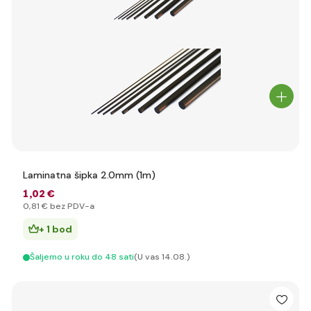
Laminatna šipka 2.0mm (1m)
1
,02 €
0
,81 €
bez PDV-a
+ 1 bod
Šaljemo u roku do 48 sati
(U vas 14.08.)