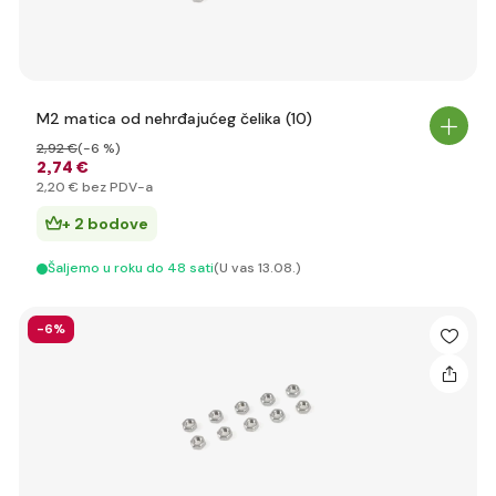
M2 matica od nehrđajućeg čelika (10)
2
,92 €
(-6 %)
2
,74 €
2
,20 €
bez PDV-a
+ 2 bodove
Šaljemo u roku do 48 sati
(U vas 13.08.)
-6%