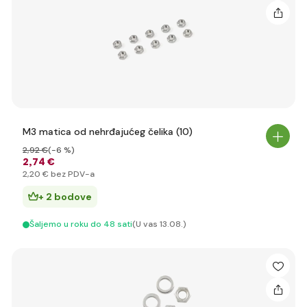
M3 matica od nehrđajućeg čelika (10)
2
,92 €
(-6 %)
2
,74 €
2
,20 €
bez PDV-a
+ 2 bodove
Šaljemo u roku do 48 sati
(U vas 13.08.)