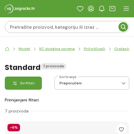
Modeli
RC dodatna oprema
Pričvršćivači
Orašasti p
Standard
7 proizvoda
Sortiranje
Svi filteri
Primijenjeni filteri:
7 proizvoda
-6%