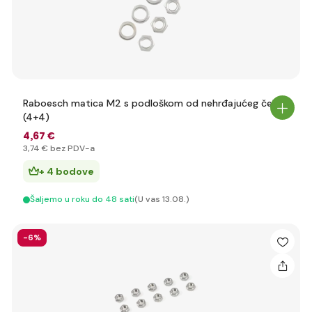
Raboesch matica M2 s podloškom od nehrđajućeg čelika
(4+4)
4
,67 €
3
,74 €
bez PDV-a
+ 4 bodove
Šaljemo u roku do 48 sati
(U vas 13.08.)
-6%