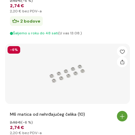
2
,92 €
(-6 %)
2
,74 €
2
,20 €
bez PDV-a
+ 2 bodove
Šaljemo u roku do 48 sati
(U vas 13.08.)
-6%
M6 matica od nehrđajućeg čelika (10)
2
,92 €
(-6 %)
2
,74 €
2
,20 €
bez PDV-a