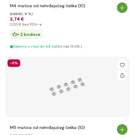
M4 matica od nehrđajućeg čelika (10)
2
,92 €
(-6 %)
2
,74 €
2
,20 €
bez PDV-a
+ 2 bodove
Šaljemo u roku do 48 sati
(U vas 13.08.)
-6%
M5 matica od nehrđajućeg čelika (10)