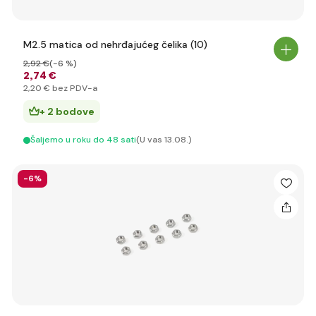
M2.5 matica od nehrđajućeg čelika (10)
2
,92 €
(-6 %)
2
,74 €
2
,20 €
bez PDV-a
+ 2 bodove
Šaljemo u roku do 48 sati
(U vas 13.08.)
-6%