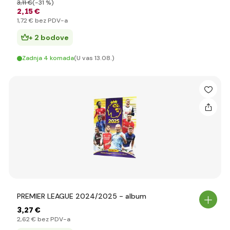
3
,11 €
(-31 %)
2
,15 €
1
,72 €
bez PDV-a
+ 2 bodove
Zadnja 4 komada
(U vas 13.08.)
PREMIER LEAGUE 2024/2025 - album
3
,27 €
2
,62 €
bez PDV-a