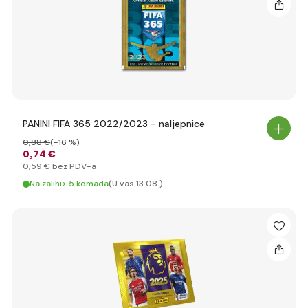
PANINI FIFA 365 2022/2023 - naljepnice
0
,88 €
(-16 %)
0
,74 €
0
,59 €
bez PDV-a
Na zalihi> 5 komada
(U vas 13.08.)