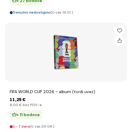
+ 27 bodova
Trenutno nedostupno
(U vas 19.01.)
FIFA WORLD CUP 2026 - album (tvrdi uvez)
11
,25 €
9
,00 €
bez PDV-a
+ 11 bodova
3 - 7 dana
(U vas 20.08.)