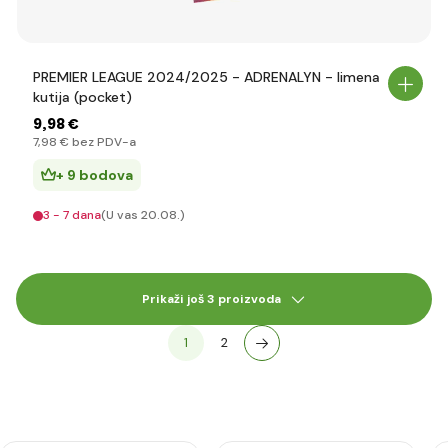
PREMIER LEAGUE 2024/2025 - ADRENALYN - limena
kutija (pocket)
9
,98 €
7
,98 €
bez PDV-a
+ 9 bodova
3 - 7 dana
(U vas 20.08.)
Prikaži još 3 proizvoda
1
2