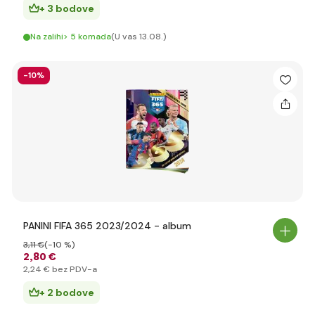
+ 3 bodove
Na zalihi> 5 komada
(U vas 13.08.)
-10%
PANINI FIFA 365 2023/2024 - album
3
,11 €
(-10 %)
2
,80 €
2
,24 €
bez PDV-a
+ 2 bodove