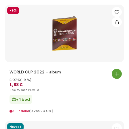
-9%
WORLD CUP 2022 - album
2
,07 €
(-9 %)
1
,88 €
1
,50 €
bez PDV-a
+ 1 bod
3 - 7 dana
(U vas 20.08.)
Novost