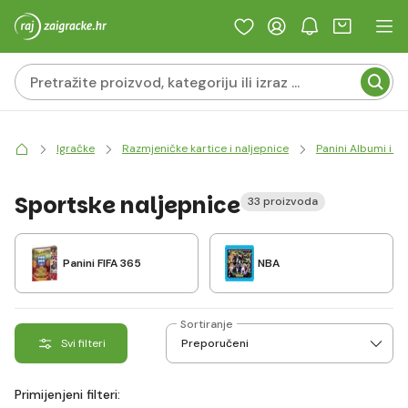
Igračke
Razmjeničke kartice i naljepnice
Panini Albumi i na
Sportske naljepnice
33 proizvoda
Panini FIFA 365
NBA
Sortiranje
Svi filteri
Primijenjeni filteri: