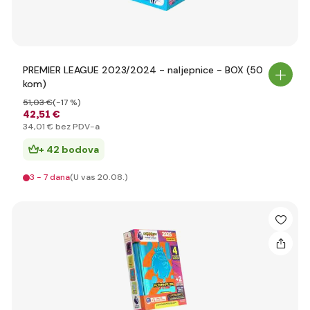
PREMIER LEAGUE 2023/2024 - naljepnice - BOX (50
kom)
51
,03 €
(-17 %)
42
,51 €
34
,01 €
bez PDV-a
+ 42 bodova
3 - 7 dana
(U vas 20.08.)