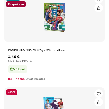
Raspakiran
PANINI FIFA 365 2025/2026 - album
1
,40 €
1
,12 €
bez PDV-a
+ 1 bod
3 - 7 dana
(U vas 20.08.)
-10%