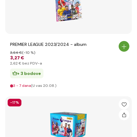
PREMIER LEAGUE 2023/2024 - album
3
,64 €
(-10 %)
3
,27 €
2
,62 €
bez PDV-a
+ 3 bodove
3 - 7 dana
(U vas 20.08.)
-17%