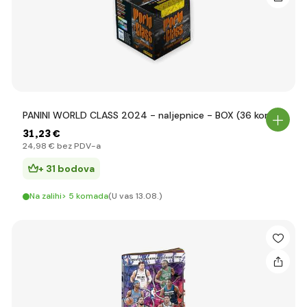
PANINI WORLD CLASS 2024 - naljepnice - BOX (36 kom)
31
,23 €
24
,98 €
bez PDV-a
+ 31 bodova
Na zalihi> 5 komada
(U vas 13.08.)