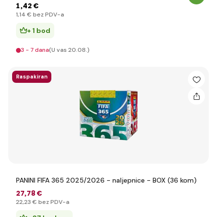
1
,42 €
1
,14 €
bez PDV-a
+ 1 bod
3 - 7 dana
(U vas 20.08.)
Raspakiran
PANINI FIFA 365 2025/2026 - naljepnice - BOX (36 kom)
27
,78 €
22
,23 €
bez PDV-a