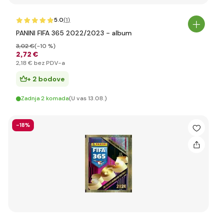
5.0
(1
)
PANINI FIFA 365 2022/2023 - album
3
,02 €
(-10 %)
2
,72 €
2
,18 €
bez PDV-a
+ 2 bodove
Zadnja 2 komada
(U vas 13.08.)
-18%