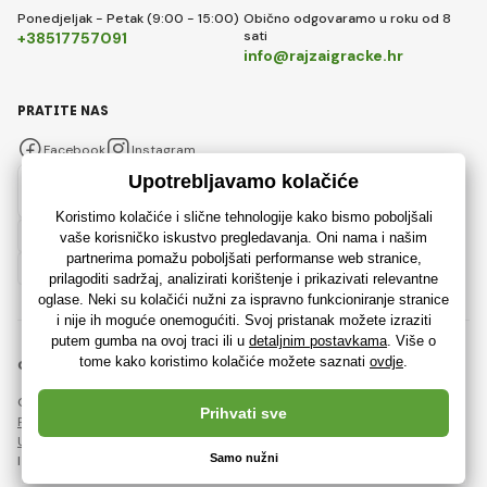
Ponedjeljak - Petak (9:00 - 15:00)
Obično odgovaramo u roku od 8
sati
+38517757091
info@rajzaigracke.hr
PRATITE NAS
Facebook
Instagram
Hrvatski
© 2018 - 2026 Rajzaigracke.hr, Sva prava pridržana
Ova stranica je zaštićena reCAPTCHA-om i primjenjuju se
Pravila o zaštiti osobnih podataka
tvrtke Google i njihova
Ugovorni uvjeti
.
Izrada učinkovitih internetskih trgovina od
RIESENIA