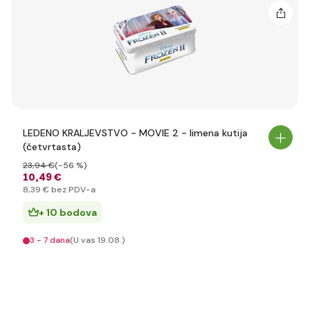
LEDENO KRALJEVSTVO - MOVIE 2 - limena kutija
(četvrtasta)
23
,94 €
(-56 %)
10
,49 €
8
,39 €
bez PDV-a
+ 10 bodova
3 - 7 dana
(U vas 19.08.)