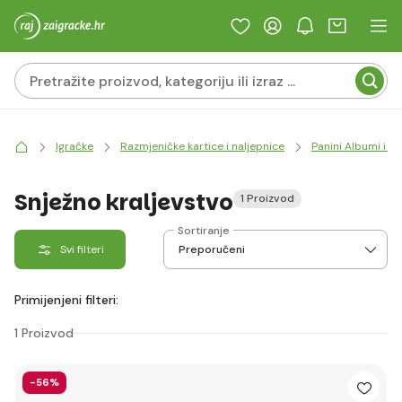
Igračke
Razmjeničke kartice i naljepnice
Panini Albumi i na
Snježno kraljevstvo
1 Proizvod
Sortiranje
Svi filteri
Primijenjeni filteri:
1 Proizvod
-56%