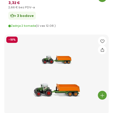
3
,32 €
2
,66 €
bez PDV-a
+ 3 bodove
Zadnja 2 komada
(U vas 12.08.)
-18%