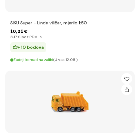
SIKU Super - Linde viličar, mjerilo 1:50
10
,21 €
8
,17 €
bez PDV-a
+ 10 bodova
Zadnji komad na zalihi
(U vas 12.08.)