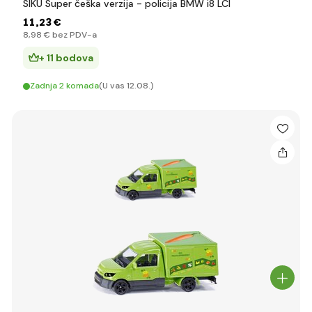
SIKU Super češka verzija - policija BMW i8 LCI
11
,23 €
8
,98 €
bez PDV-a
+ 11 bodova
Zadnja 2 komada
(U vas 12.08.)