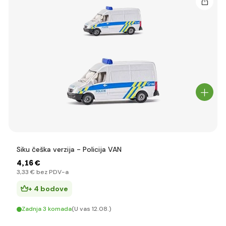
Siku češka verzija - Policija VAN
4
,16 €
3
,33 €
bez PDV-a
+ 4 bodove
Zadnja 3 komada
(U vas 12.08.)