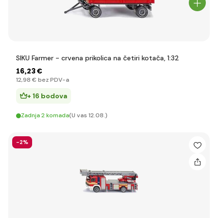
SIKU Farmer - crvena prikolica na četiri kotača, 1:32
16
,23 €
12
,98 €
bez PDV-a
+ 16 bodova
Zadnja 2 komada
(U vas 12.08.)
-2%