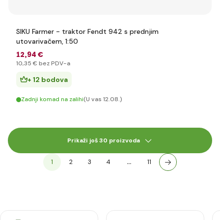
SIKU Farmer - traktor Fendt 942 s prednjim
utovarivačem, 1:50
12
,94 €
10
,35 €
bez PDV-a
+ 12 bodova
Zadnji komad na zalihi
(U vas 12.08.)
Prikaži još 30 proizvoda
1
2
3
4
…
11