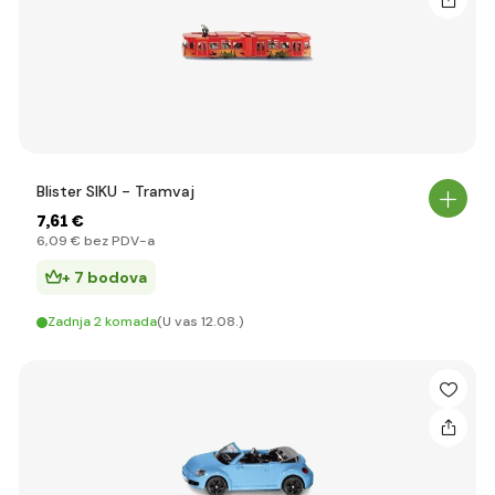
Blister SIKU - Tramvaj
7
,61 €
6
,09 €
bez PDV-a
+ 7 bodova
Zadnja 2 komada
(U vas 12.08.)