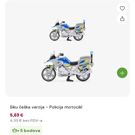
Siku češka verzija - Policija motocikl
5
,69 €
4
,55 €
bez PDV-a
+ 5 bodova