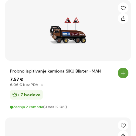
Probno ispitivanje kamiona SIKU Blister -MAN
7
,57 €
6
,06 €
bez PDV-a
+ 7 bodova
Zadnja 2 komada
(U vas 12.08.)