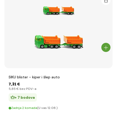
SIKU blister - kiper i šlep auto
7
,31 €
5
,85 €
bez PDV-a
+ 7 bodova
Zadnja 2 komada
(U vas 12.08.)