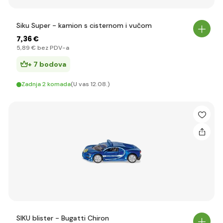
Siku Super - kamion s cisternom i vučom
7
,36 €
5
,89 €
bez PDV-a
+ 7 bodova
Zadnja 2 komada
(U vas 12.08.)
SIKU blister - Bugatti Chiron