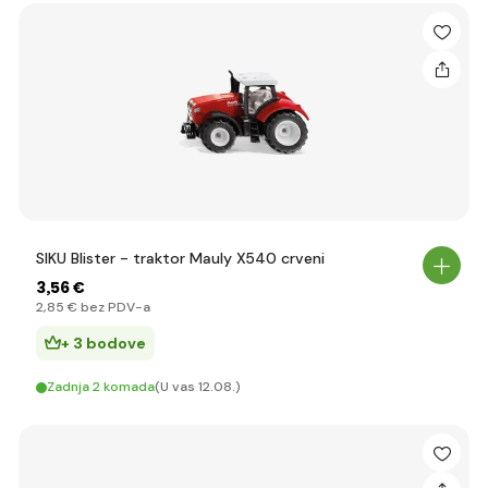
SIKU Blister - traktor Mauly X540 crveni
3
,56 €
2
,85 €
bez PDV-a
+ 3 bodove
Zadnja 2 komada
(U vas 12.08.)