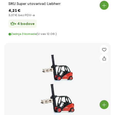
SIKU Super utovarivač Liebherr
4
,21 €
3
,37 €
bez PDV-a
+ 4 bodove
Zadnja 3 komada
(U vas 12.08.)