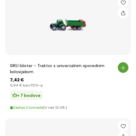
SIKU blister - Traktor s univerzalnim sporednim
kolosijekom
7
,42 €
5
,94 €
bez PDV-a
+ 7 bodova
Zadnja 2 komada
(U vas 12.08.)