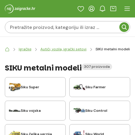
Igračke
Autići, vozila, igrački setovi
SIKU metalni modeli
SIKU metalni modeli
307 proizvoda
Siku Super
Siku Farmer
Siku vojska
Siku Control
Siku češka verzija
Siku World