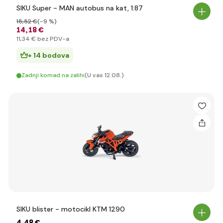
SIKU Super - MAN autobus na kat, 1:87
15
,52 €
(-9 %)
14
,18 €
11
,34 €
bez PDV-a
+ 14 bodova
Zadnji komad na zalihi
(U vas 12.08.)
SIKU blister - motocikl KTM 1290
4
,48 €