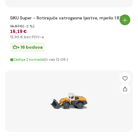
SIKU Super - Rotirajuće vatrogasne ljestve, mjerilo 1:87
16
,57 €
(-2 %)
16
,19 €
12
,95 €
bez PDV-a
+ 16 bodova
Zadnja 2 komada
(U vas 12.08.)