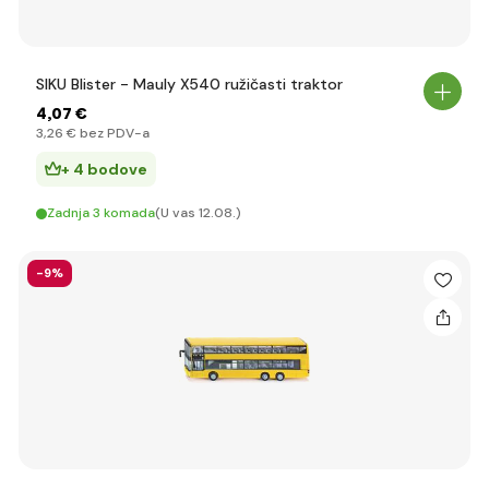
SIKU Blister - Mauly X540 ružičasti traktor
4
,07 €
3
,26 €
bez PDV-a
+ 4 bodove
Zadnja 3 komada
(U vas 12.08.)
-9%