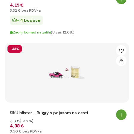
4
,15 €
3
,32 €
bez PDV-a
+ 4 bodove
Zadnji komad na zalihi
(U vas 12.08.)
-38%
SIKU blister - Buggy s pojasom na cesti
7
,10 €
(-38 %)
4
,38 €
3
,50 €
bez PDV-a