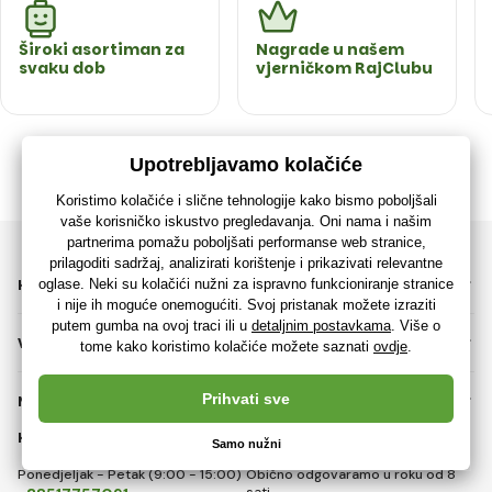
Široki asortiman za
Nagrade u našem
svaku dob
vjerničkom RajClubu
KATEGORIJE
VAŽNE INFORMACIJE
NE PROPUSTITE
KONTAKT
Ponedjeljak - Petak (9:00 - 15:00)
Obično odgovaramo u roku od 8