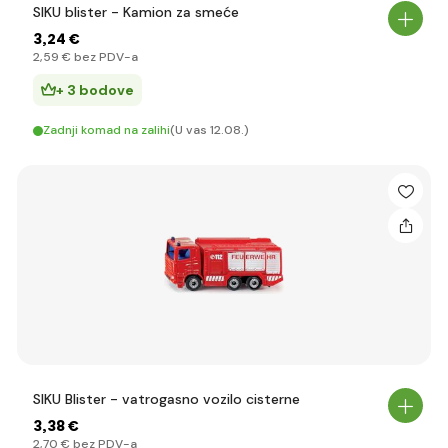
SIKU blister - Kamion za smeće
3
,24 €
2
,59 €
bez PDV-a
+ 3 bodove
Zadnji komad na zalihi
(U vas 12.08.)
SIKU Blister - vatrogasno vozilo cisterne
3
,38 €
2
,70 €
bez PDV-a