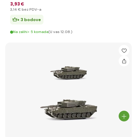
3
,93 €
3
,14 €
bez PDV-a
+ 3 bodove
Na zalihi> 5 komada
(U vas 12.08.)