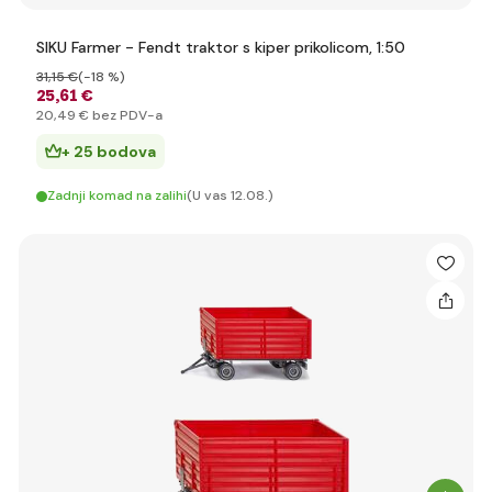
SIKU Farmer - Fendt traktor s kiper prikolicom, 1:50
31
,15 €
(-18 %)
25
,61 €
20
,49 €
bez PDV-a
+ 25 bodova
Zadnji komad na zalihi
(U vas 12.08.)