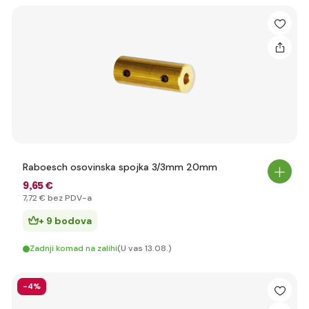
Raboesch osovinska spojka 3/3mm 20mm
9
,65 €
7
,72 €
bez PDV-a
+ 9 bodova
Zadnji komad na zalihi
(U vas 13.08.)
-4%