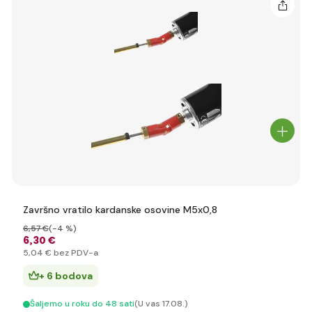
Završno vratilo kardanske osovine M5x0,8
6
,57 €
(-4 %)
6
,30 €
5
,04 €
bez PDV-a
+ 6 bodova
Šaljemo u roku do 48 sati
(U vas 17.08.)