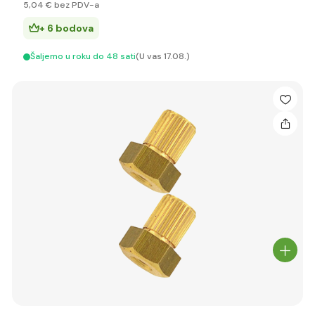
5
,04 €
bez PDV-a
+ 6 bodova
Šaljemo u roku do 48 sati
(U vas 17.08.)