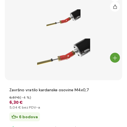
Završno vratilo kardanske osovine M4x0,7
6
,57 €
(-4 %)
6
,30 €
5
,04 €
bez PDV-a
+ 6 bodova