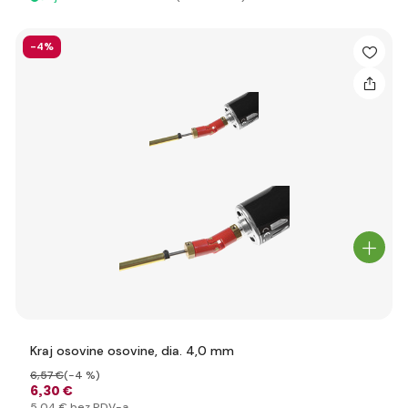
-4%
Kraj osovine osovine, dia. 4,0 mm
6
,57 €
(-4 %)
6
,30 €
5
,04 €
bez PDV-a