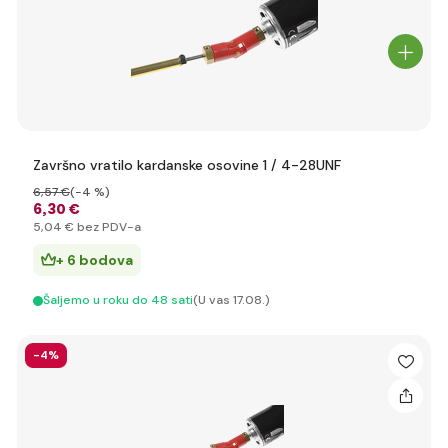
Završno vratilo kardanske osovine 1 / 4-28UNF
6
,57 €
(-4 %)
6
,30 €
5
,04 €
bez PDV-a
+ 6 bodova
Šaljemo u roku do 48 sati
(U vas 17.08.)
-4%