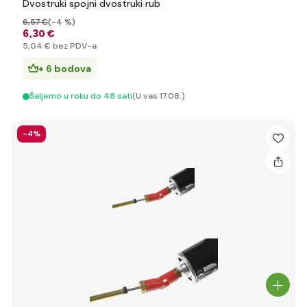
Dvostruki spojni dvostruki rub
6
,57 €
(-4 %)
6
,30 €
5
,04 €
bez PDV-a
+ 6 bodova
Šaljemo u roku do 48 sati
(U vas 17.08.)
-4%