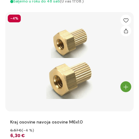
Šaljemo u roku do 48 sati
(U vas 17.08.)
-4%
Kraj osovine navoja osovine M6x1.0
6
,57 €
(-4 %)
6
,30 €