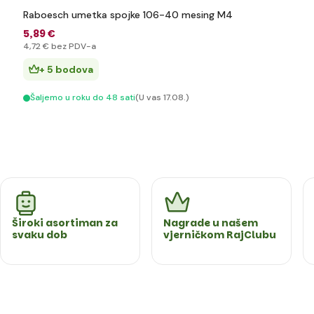
Raboesch umetka spojke 106-40 mesing M4
5
,89 €
4
,72 €
bez PDV-a
+ 5 bodova
Šaljemo u roku do 48 sati
(U vas 17.08.)
Široki asortiman za
Nagrade u našem
svaku dob
vjerničkom RajClubu