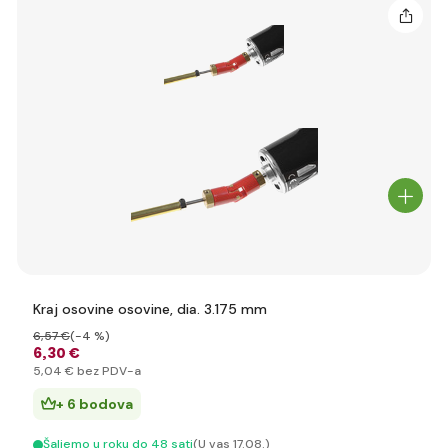
Kraj osovine osovine, dia. 3.175 mm
6
,57 €
(-4 %)
6
,30 €
5
,04 €
bez PDV-a
+ 6 bodova
Šaljemo u roku do 48 sati
(U vas 17.08.)