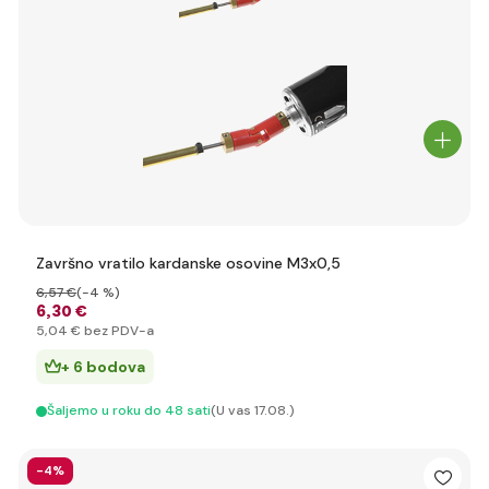
Završno vratilo kardanske osovine M3x0,5
6
,57 €
(-4 %)
6
,30 €
5
,04 €
bez PDV-a
+ 6 bodova
Šaljemo u roku do 48 sati
(U vas 17.08.)
-4%