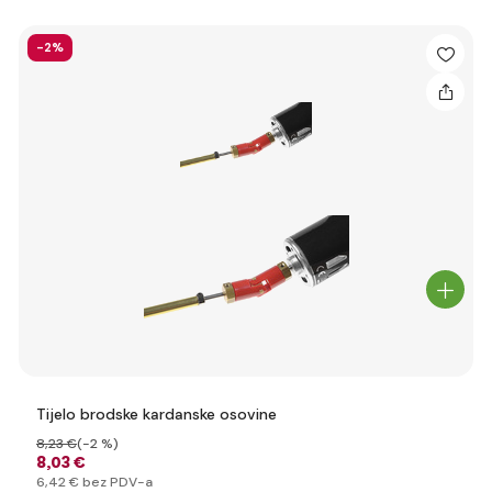
-2%
Tijelo brodske kardanske osovine
8
,23 €
(-2 %)
8
,03 €
6
,42 €
bez PDV-a