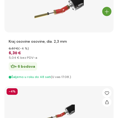
Kraj osovine osovine, dia. 2,3 mm
6
,57 €
(-4 %)
6
,30 €
5
,04 €
bez PDV-a
+ 6 bodova
Šaljemo u roku do 48 sati
(U vas 17.08.)
-4%