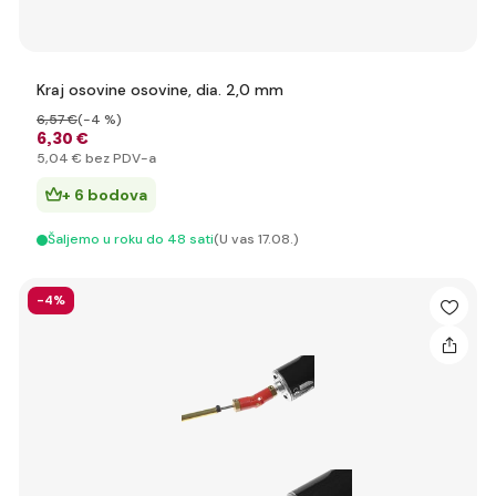
Kraj osovine osovine, dia. 2,0 mm
6
,57 €
(-4 %)
6
,30 €
5
,04 €
bez PDV-a
+ 6 bodova
Šaljemo u roku do 48 sati
(U vas 17.08.)
-4%