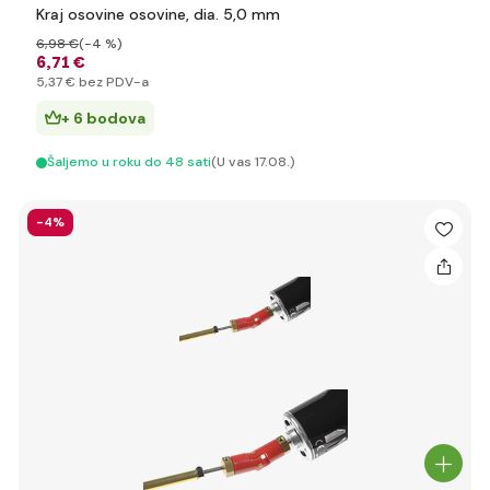
Kraj osovine osovine, dia. 5,0 mm
6
,98 €
(-4 %)
6
,71 €
5
,37 €
bez PDV-a
+ 6 bodova
Šaljemo u roku do 48 sati
(U vas 17.08.)
-4%