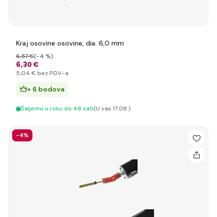
Kraj osovine osovine, dia. 6,0 mm
6
,57 €
(-4 %)
6
,30 €
5
,04 €
bez PDV-a
+ 6 bodova
Šaljemo u roku do 48 sati
(U vas 17.08.)
-4%