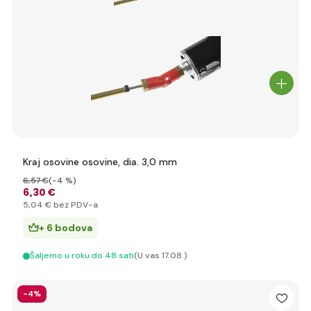
Kraj osovine osovine, dia. 3,0 mm
6
,57 €
(-4 %)
6
,30 €
5
,04 €
bez PDV-a
+ 6 bodova
Šaljemo u roku do 48 sati
(U vas 17.08.)
-4%