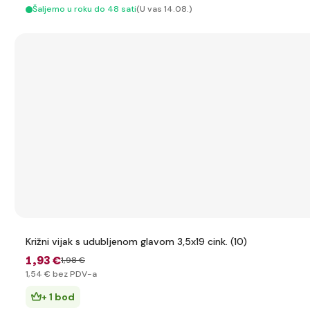
Šaljemo u roku do 48 sati
(U vas 14.08.)
Križni vijak s udubljenom glavom 3,5x19 cink. (10)
1
,93 €
1
,98 €
1
,54 €
bez PDV-a
+ 1 bod