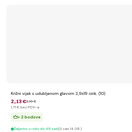
Križni vijak s udubljenom glavom 2,9x19 cink. (10)
2
,13 €
2
,19 €
1
,71 €
bez PDV-a
+ 2 bodove
Šaljemo u roku do 48 sati
(U vas 14.08.)