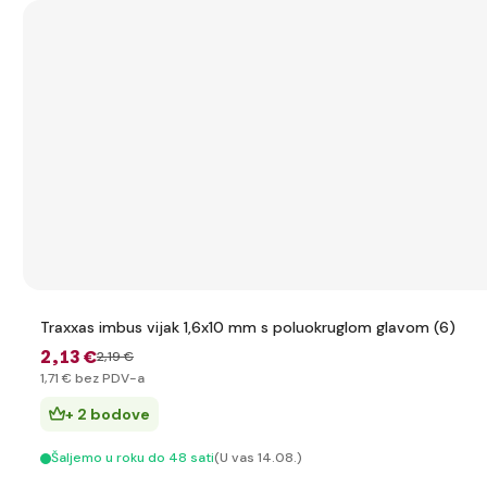
Traxxas imbus vijak 1,6x10 mm s poluokruglom glavom (6)
2
,13 €
2
,19 €
1
,71 €
bez PDV-a
+ 2 bodove
Šaljemo u roku do 48 sati
(U vas 14.08.)