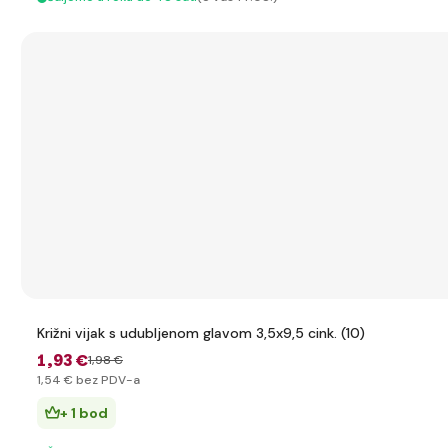
Križni vijak s udubljenom glavom 3,5x9,5 cink. (10)
1
,93 €
1
,98 €
1
,54 €
bez PDV-a
+ 1 bod