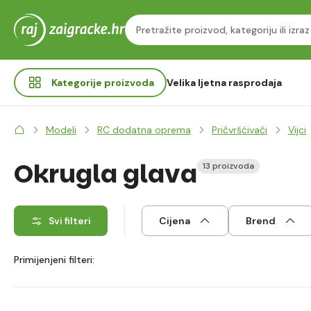
Kategorije
proizvoda
Velika ljetna rasprodaja
Modeli
RC dodatna oprema
Pričvršćivači
Vijci
Okrugla glava
13 proizvoda
Svi filteri
Cijena
Brend
Primijenjeni filteri: