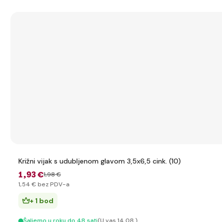
Križni vijak s udubljenom glavom 3,5x6,5 cink. (10)
1
,93 €
1
,98 €
1
,54 €
bez PDV-a
+ 1 bod
Šaljemo u roku do 48 sati
(U vas 14.08.)