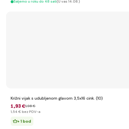
Šaljemo u roku do 48 sati
(U vas 14.08.)
Križni vijak s udubljenom glavom 3,5x16 cink. (10)
1
,93 €
1
,98 €
1
,54 €
bez PDV-a
+ 1 bod