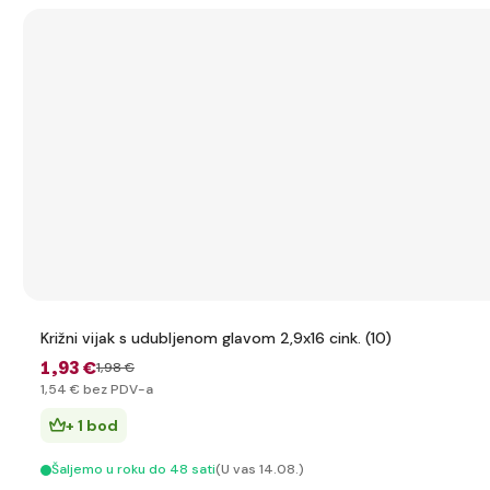
Križni vijak s udubljenom glavom 2,9x16 cink. (10)
1
,93 €
1
,98 €
1
,54 €
bez PDV-a
+ 1 bod
Šaljemo u roku do 48 sati
(U vas 14.08.)