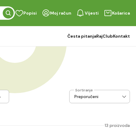
Popisi
Moj račun
Vijesti
Košarica
Česta pitanja
RajClub
Kontakt
Sortiranje
13 proizvoda