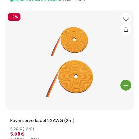
-2%
Ravni servo kabel 22AWG (2m)
5
,20 €
(-2 %)
5
,08 €