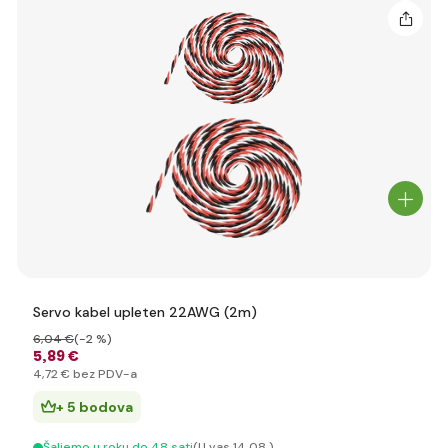
Servo kabel upleten 22AWG (2m)
6
,04 €
(-2 %)
5
,89 €
4
,72 €
bez PDV-a
+ 5 bodova
Šaljemo u roku do 48 sati
(U vas 14.08.)