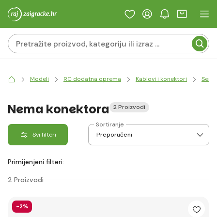
Modeli
RC dodatna oprema
Kablovi i konektori
Servo
Nema konektora
2 Proizvodi
Sortiranje
Svi filteri
Primijenjeni filteri:
2 Proizvodi
-2%