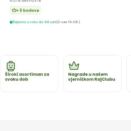
4
,07 €
bez PDV-a
+ 5 bodova
Šaljemo u roku do 48 sati
(U vas 14.08.)
Široki asortiman za
Nagrade u našem
svaku dob
vjerničkom RajClubu