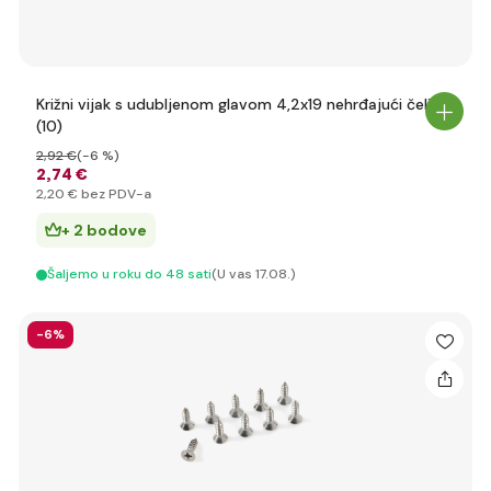
Križni vijak s udubljenom glavom 4,2x19 nehrđajući čelik
(10)
2
,92 €
(-6 %)
2
,74 €
2
,20 €
bez PDV-a
+ 2 bodove
Šaljemo u roku do 48 sati
(U vas 17.08.)
-6%