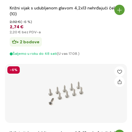
Križni vijak s udubljenom glavom 4,2x13 nehrđajući čelik
(10)
2
,92 €
(-6 %)
2
,74 €
2
,20 €
bez PDV-a
+ 2 bodove
Šaljemo u roku do 48 sati
(U vas 17.08.)
-6%