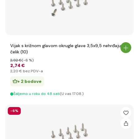
Vijak s križnom glavom okrugle glave 3,5x9,5 nehrđajući
čelik (10)
2
,92 €
(-6 %)
2
,74 €
2
,20 €
bez PDV-a
+ 2 bodove
Šaljemo u roku do 48 sati
(U vas 17.08.)
-6%