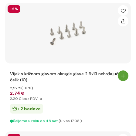
-6%
Vijak s križnom glavom okrugle glave 2,9x13 nehrđajući
čelik (10)
2
,92 €
(-6 %)
2
,74 €
2
,20 €
bez PDV-a
+ 2 bodove
Šaljemo u roku do 48 sati
(U vas 17.08.)