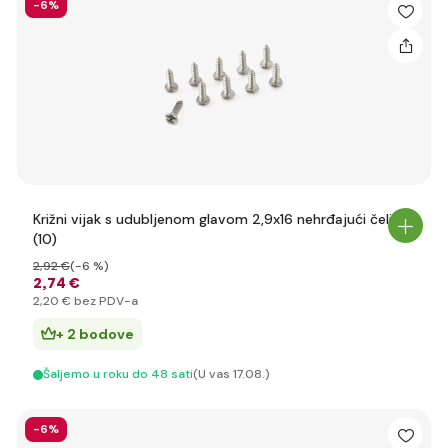
-6%
Križni vijak s udubljenom glavom 2,9x16 nehrđajući čelik
(10)
2
,92 €
(-6 %)
2
,74 €
2
,20 €
bez PDV-a
+ 2 bodove
Šaljemo u roku do 48 sati
(U vas 17.08.)
-6%