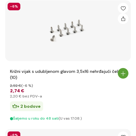
-6%
Križni vijak s udubljenom glavom 3,5x16 nehrđajući čelik
(10)
2
,92 €
(-6 %)
2
,74 €
2
,20 €
bez PDV-a
+ 2 bodove
Šaljemo u roku do 48 sati
(U vas 17.08.)
-6%