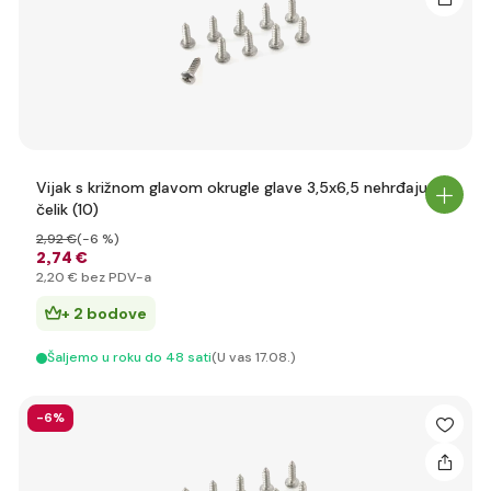
Vijak s križnom glavom okrugle glave 3,5x6,5 nehrđajući
čelik (10)
2
,92 €
(-6 %)
2
,74 €
2
,20 €
bez PDV-a
+ 2 bodove
Šaljemo u roku do 48 sati
(U vas 17.08.)
-6%