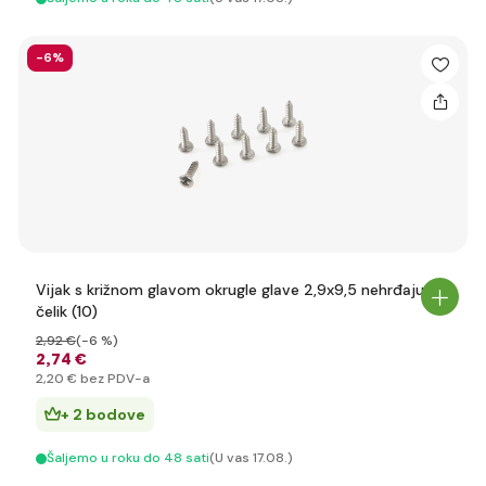
-6%
Vijak s križnom glavom okrugle glave 2,9x9,5 nehrđajući
čelik (10)
2
,92 €
(-6 %)
2
,74 €
2
,20 €
bez PDV-a
+ 2 bodove
Šaljemo u roku do 48 sati
(U vas 17.08.)