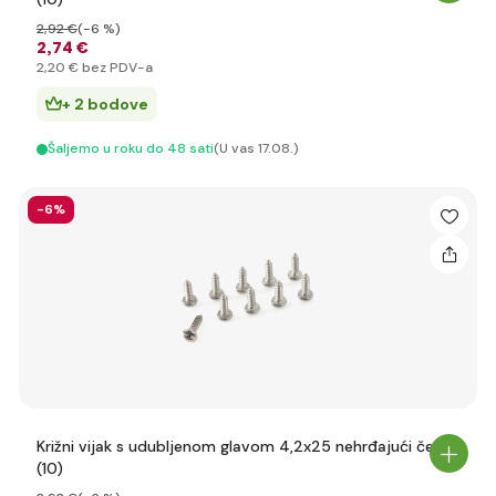
2
,92 €
(-6 %)
2
,74 €
2
,20 €
bez PDV-a
+ 2 bodove
Šaljemo u roku do 48 sati
(U vas 17.08.)
-6%
Križni vijak s udubljenom glavom 4,2x25 nehrđajući čelik
(10)