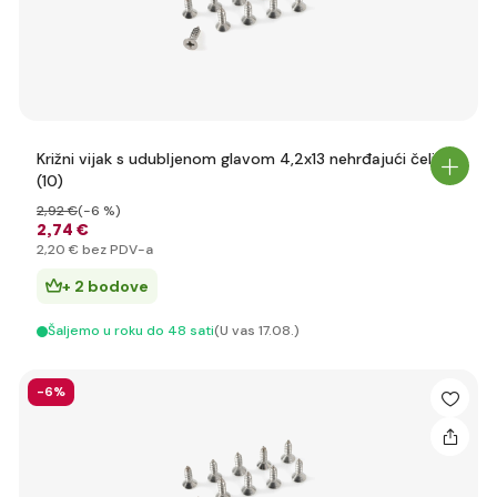
Križni vijak s udubljenom glavom 4,2x13 nehrđajući čelik
(10)
2
,92 €
(-6 %)
2
,74 €
2
,20 €
bez PDV-a
+ 2 bodove
Šaljemo u roku do 48 sati
(U vas 17.08.)
-6%