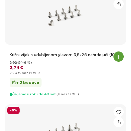
Križni vijak s udubljenom glavom 3,5x25 nehrđajući (10)
2
,92 €
(-6 %)
2
,74 €
2
,20 €
bez PDV-a
+ 2 bodove
Šaljemo u roku do 48 sati
(U vas 17.08.)
-6%