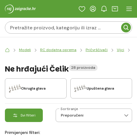
Modeli
RC dodatna oprema
Pričvršćivači
Vijci
Ne
Ne hrđajući Čelik
28 proizvoda
Okrugla glava
Upuštena glava
Sortiranje
Svi filteri
Primijenjeni filteri: