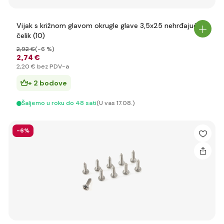
Vijak s križnom glavom okrugle glave 3,5x25 nehrđajući
čelik (10)
2
,92 €
(-6 %)
2
,74 €
2
,20 €
bez PDV-a
+ 2 bodove
Šaljemo u roku do 48 sati
(U vas 17.08.)
-6%