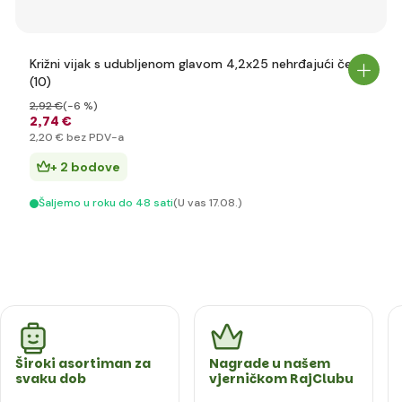
Križni vijak s udubljenom glavom 4,2x25 nehrđajući čelik
(10)
2
,92 €
(-6 %)
2
,74 €
2
,20 €
bez PDV-a
+ 2 bodove
Šaljemo u roku do 48 sati
(U vas 17.08.)
Široki asortiman za
Nagrade u našem
svaku dob
vjerničkom RajClubu