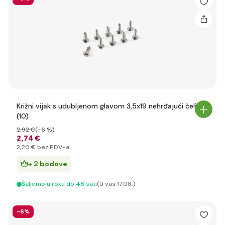
Križni vijak s udubljenom glavom 3,5x19 nehrđajući čelik
(10)
2
,92 €
(-6 %)
2
,74 €
2
,20 €
bez PDV-a
+ 2 bodove
Šaljemo u roku do 48 sati
(U vas 17.08.)
-6%