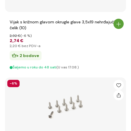
Vijak s križnom glavom okrugle glave 3,5x19 nehrđajući
čelik (10)
2
,92 €
(-6 %)
2
,74 €
2
,20 €
bez PDV-a
+ 2 bodove
Šaljemo u roku do 48 sati
(U vas 17.08.)
-6%