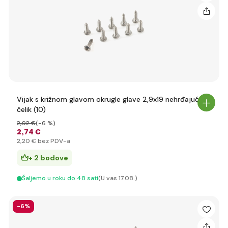
Vijak s križnom glavom okrugle glave 2,9x19 nehrđajući
čelik (10)
2
,92 €
(-6 %)
2
,74 €
2
,20 €
bez PDV-a
+ 2 bodove
Šaljemo u roku do 48 sati
(U vas 17.08.)
-6%