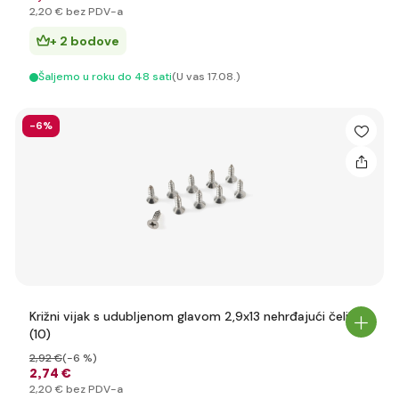
2
,20 €
bez PDV-a
+ 2 bodove
Šaljemo u roku do 48 sati
(U vas 17.08.)
-6%
Križni vijak s udubljenom glavom 2,9x13 nehrđajući čelik
(10)
2
,92 €
(-6 %)
2
,74 €
2
,20 €
bez PDV-a