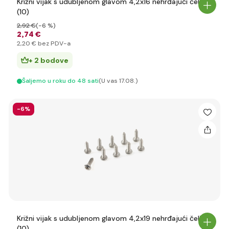
Križni vijak s udubljenom glavom 4,2x16 nehrđajući čelik
(10)
2
,92 €
(-6 %)
2
,74 €
2
,20 €
bez PDV-a
+ 2 bodove
Šaljemo u roku do 48 sati
(U vas 17.08.)
-6%
Križni vijak s udubljenom glavom 4,2x19 nehrđajući čelik
(10)