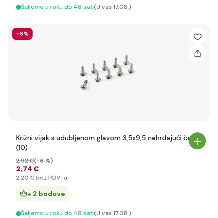
Šaljemo u roku do 48 sati
(U vas 17.08.)
-6%
Križni vijak s udubljenom glavom 3,5x9,5 nehrđajući čelik
(10)
2
,92 €
(-6 %)
2
,74 €
2
,20 €
bez PDV-a
+ 2 bodove
Šaljemo u roku do 48 sati
(U vas 17.08.)