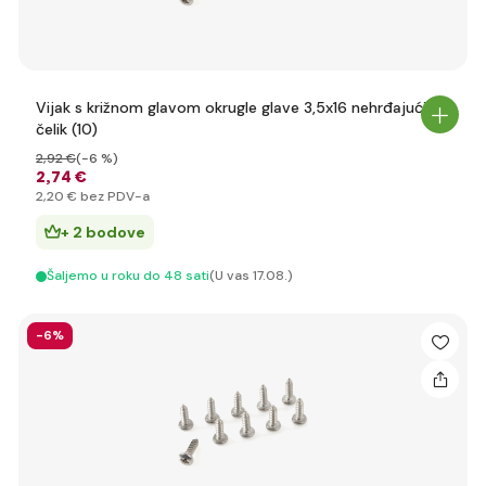
Vijak s križnom glavom okrugle glave 3,5x16 nehrđajući
čelik (10)
2
,92 €
(-6 %)
2
,74 €
2
,20 €
bez PDV-a
+ 2 bodove
Šaljemo u roku do 48 sati
(U vas 17.08.)
-6%