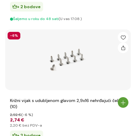
+ 2 bodove
Šaljemo u roku do 48 sati
(U vas 17.08.)
-6%
Križni vijak s udubljenom glavom 2,9x16 nehrđajući čelik
(10)
2
,92 €
(-6 %)
2
,74 €
2
,20 €
bez PDV-a
+ 2 bodove