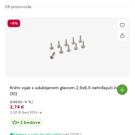
28 proizvoda
-6%
Križni vijak s udubljenom glavom 2,9x6,5 nehrđajući čelik
(10)
2
,92 €
(-6 %)
2
,74 €
2
,20 €
bez PDV-a
+ 2 bodove
Šaljemo u roku do 48 sati
(U vas 17.08.)