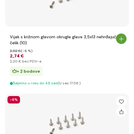
Vijak s križnom glavom okrugle glave 3,5x13 nehrđajući
čelik (10)
2
,92 €
(-6 %)
2
,74 €
2
,20 €
bez PDV-a
+ 2 bodove
Šaljemo u roku do 48 sati
(U vas 17.08.)
-6%