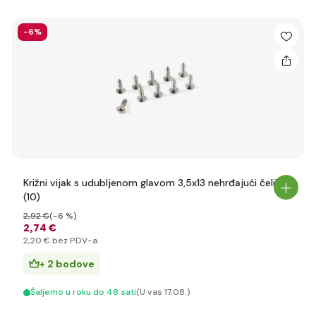
-6%
Križni vijak s udubljenom glavom 3,5x13 nehrđajući čelik
(10)
2
,92 €
(-6 %)
2
,74 €
2
,20 €
bez PDV-a
+ 2 bodove
Šaljemo u roku do 48 sati
(U vas 17.08.)