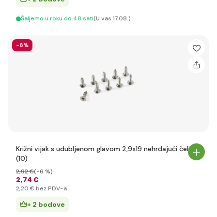
Šaljemo u roku do 48 sati
(U vas 17.08.)
-6%
Križni vijak s udubljenom glavom 2,9x19 nehrđajući čelik
(10)
2
,92 €
(-6 %)
2
,74 €
2
,20 €
bez PDV-a
+ 2 bodove