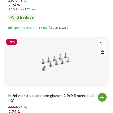
2
,92 €
(-6 %)
2
,74 €
2
,20 €
bez PDV-a
+ 2 bodove
Šaljemo u roku do 48 sati
(U vas 17.08.)
-6%
Križni vijak s udubljenom glavom 2,9x9,5 nehrđajući čelik
(10)
2
,92 €
(-6 %)
2
,74 €