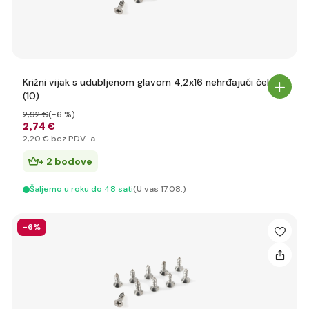
Križni vijak s udubljenom glavom 4,2x16 nehrđajući čelik
(10)
2
,92 €
(-6 %)
2
,74 €
2
,20 €
bez PDV-a
+ 2 bodove
Šaljemo u roku do 48 sati
(U vas 17.08.)
-6%