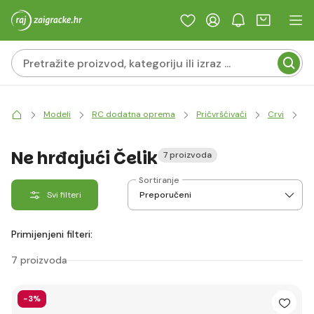
Modeli
RC dodatna oprema
Pričvršćivači
Crvi
Ne
Ne hrđajući Čelik
7 proizvoda
Sortiranje
Svi filteri
Primijenjeni filteri:
7 proizvoda
-3%