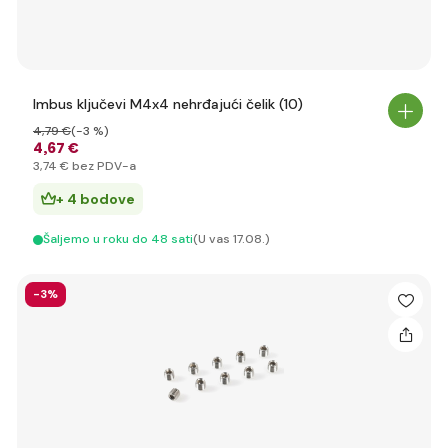
Imbus ključevi M4x4 nehrđajući čelik (10)
4
,79 €
(-3 %)
4
,67 €
3
,74 €
bez PDV-a
+ 4 bodove
Šaljemo u roku do 48 sati
(U vas 17.08.)
-3%