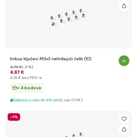
Imbus ključevi M3x3 nehrđajući čelik (10)
4
,79 €
(-3 %)
4
,67 €
3
,74 €
bez PDV-a
+ 4 bodove
Šaljemo u roku do 48 sati
(U vas 17.08.)
-3%