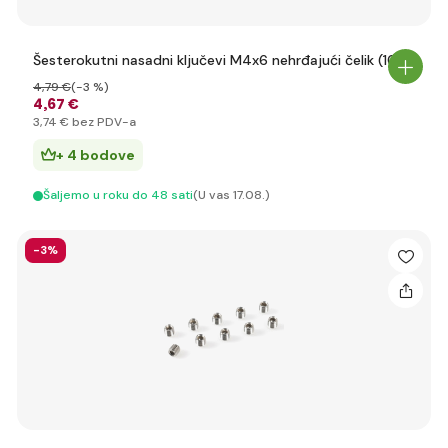
Šesterokutni nasadni ključevi M4x6 nehrđajući čelik (10)
4
,79 €
(-3 %)
4
,67 €
3
,74 €
bez PDV-a
+ 4 bodove
Šaljemo u roku do 48 sati
(U vas 17.08.)
-3%