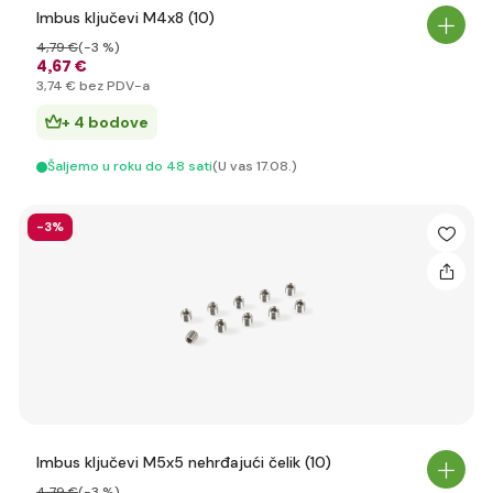
Imbus ključevi M4x8 (10)
4
,79 €
(-3 %)
4
,67 €
3
,74 €
bez PDV-a
+ 4 bodove
Šaljemo u roku do 48 sati
(U vas 17.08.)
-3%
Imbus ključevi M5x5 nehrđajući čelik (10)
4
,79 €
(-3 %)