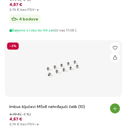
4
,67 €
3
,74 €
bez PDV-a
+ 4 bodove
Šaljemo u roku do 48 sati
(U vas 17.08.)
-3%
Imbus ključevi M5x8 nehrđajući čelik (10)
4
,79 €
(-3 %)
4
,67 €
3
,74 €
bez PDV-a