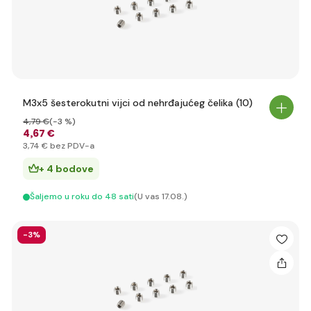
M3x5 šesterokutni vijci od nehrđajućeg čelika (10)
4
,79 €
(-3 %)
4
,67 €
3
,74 €
bez PDV-a
+ 4 bodove
Šaljemo u roku do 48 sati
(U vas 17.08.)
-3%