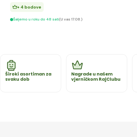
+ 4 bodove
Šaljemo u roku do 48 sati
(U vas 17.08.)
Široki asortiman za
Nagrade u našem
svaku dob
vjerničkom RajClubu