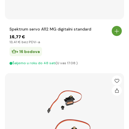
Spektrum servo A112 MG digitalni standard
16
,77 €
13
,41 €
bez PDV-a
+ 16 bodova
Šaljemo u roku do 48 sati
(U vas 17.08.)