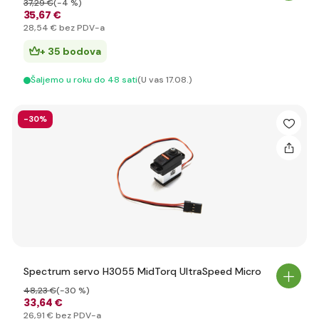
37
,29 €
(-4 %)
35
,67 €
28
,54 €
bez PDV-a
+ 35 bodova
Šaljemo u roku do 48 sati
(U vas 17.08.)
-30%
Spectrum servo H3055 MidTorq UltraSpeed Micro
48
,23 €
(-30 %)
33
,64 €
26
,91 €
bez PDV-a