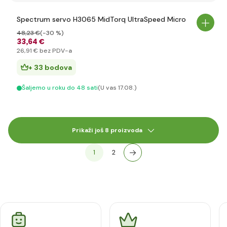
Spectrum servo H3065 MidTorq UltraSpeed Micro
48
,23 €
(-30 %)
33
,64 €
26
,91 €
bez PDV-a
+ 33 bodova
Šaljemo u roku do 48 sati
(U vas 17.08.)
Prikaži još 8 proizvoda
1
2