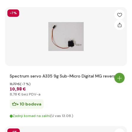
-7%
Spectrum servo A335 9g Sub-Micro Digital MG revers
11
,77 €
(-7 %)
10
,98 €
8
,78 €
bez PDV-a
+ 10 bodova
Zadnji komad na zalihi
(U vas 13.08.)