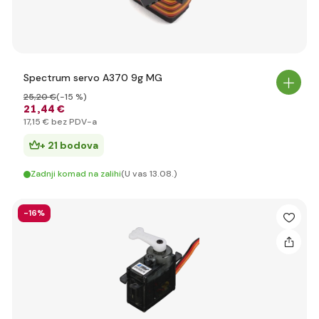
Spectrum servo A370 9g MG
25
,20 €
(-15 %)
21
,44 €
17
,15 €
bez PDV-a
+ 21 bodova
Zadnji komad na zalihi
(U vas 13.08.)
-16%