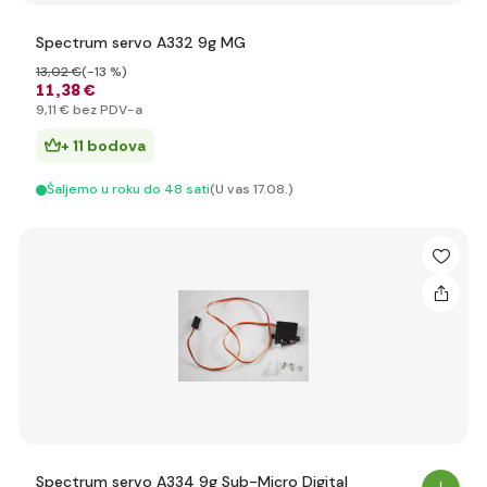
Spectrum servo A332 9g MG
13
,02 €
(-13 %)
11
,38 €
9
,11 €
bez PDV-a
+ 11 bodova
Šaljemo u roku do 48 sati
(U vas 17.08.)
Spectrum servo A334 9g Sub-Micro Digital