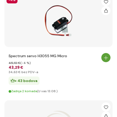
-4%
Spectrum servo H3055 MG Micro
45
,10 €
(-4 %)
43
,29 €
34
,63 €
bez PDV-a
+ 43 bodova
Zadnja 2 komada
(U vas 13.08.)