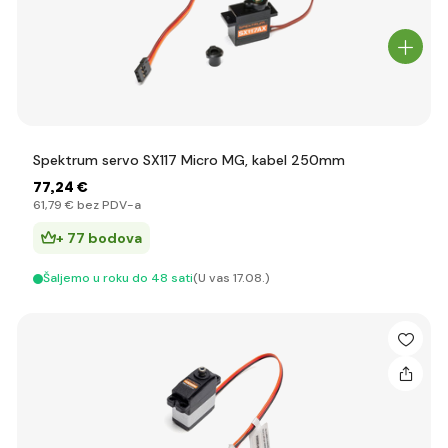
Spektrum servo SX117 Micro MG, kabel 250mm
77
,24 €
61
,79 €
bez PDV-a
+ 77 bodova
Šaljemo u roku do 48 sati
(U vas 17.08.)