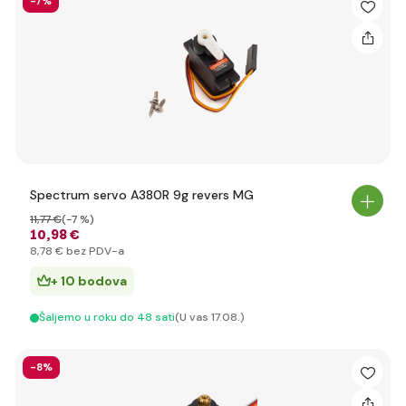
-7%
Spectrum servo A380R 9g revers MG
11
,77 €
(-7 %)
10
,98 €
8
,78 €
bez PDV-a
+ 10 bodova
Šaljemo u roku do 48 sati
(U vas 17.08.)
-8%