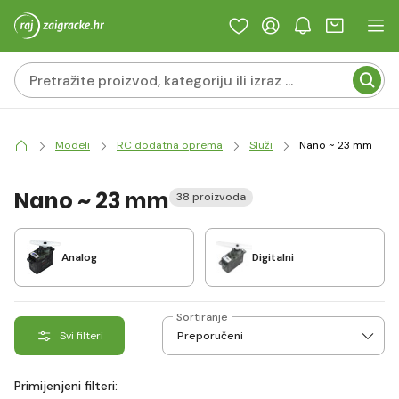
Modeli
RC dodatna oprema
Služi
Nano ~ 23 mm
Nano ~ 23 mm
38 proizvoda
Analog
Digitalni
Sortiranje
Svi filteri
Primijenjeni filteri: