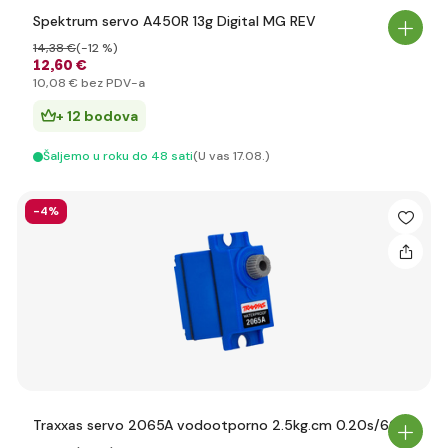
Spektrum servo A450R 13g Digital MG REV
14
,38 €
(-12 %)
12
,60 €
10
,08 €
bez PDV-a
+ 12 bodova
Šaljemo u roku do 48 sati
(U vas 17.08.)
-4%
Traxxas servo 2065A vodootporno 2.5kg.cm 0.20s/60°