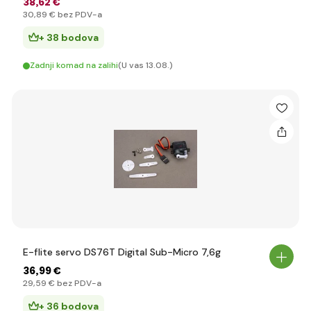
38
,62 €
30
,89 €
bez PDV-a
+ 38 bodova
Zadnji komad na zalihi
(U vas 13.08.)
E-flite servo DS76T Digital Sub-Micro 7,6g
36
,99 €
29
,59 €
bez PDV-a
+ 36 bodova