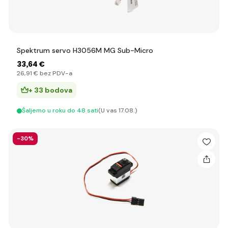
Spektrum servo H3056M MG Sub-Micro
33
,64 €
26
,91 €
bez PDV-a
+ 33 bodova
Šaljemo u roku do 48 sati
(U vas 17.08.)
-30%