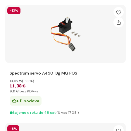
-13%
Spectrum servo A450 13g MG POS
13
,02 €
(-13 %)
11
,38 €
9
,11 €
bez PDV-a
+ 11 bodova
Šaljemo u roku do 48 sati
(U vas 17.08.)
-8%