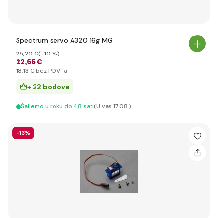
Spectrum servo A320 16g MG
25
,20 €
(-10 %)
22
,66 €
18
,13 €
bez PDV-a
+ 22 bodova
Šaljemo u roku do 48 sati
(U vas 17.08.)
-13%