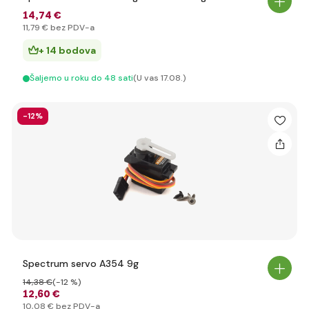
14
,74 €
11
,79 €
bez PDV-a
+ 14 bodova
Šaljemo u roku do 48 sati
(U vas 17.08.)
-12%
Spectrum servo A354 9g
14
,38 €
(-12 %)
12
,60 €
10
,08 €
bez PDV-a