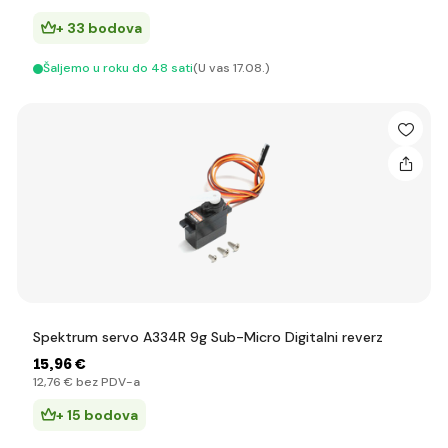
+ 33 bodova
Šaljemo u roku do 48 sati
(U vas 17.08.)
Spektrum servo A334R 9g Sub-Micro Digitalni reverz
15
,96 €
12
,76 €
bez PDV-a
+ 15 bodova