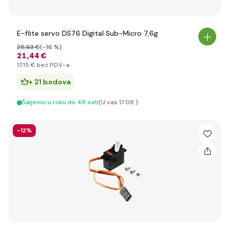
E-flite servo DS76 Digital Sub-Micro 7,6g
25
,63 €
(-16 %)
21
,44 €
17
,15 €
bez PDV-a
+ 21 bodova
Šaljemo u roku do 48 sati
(U vas 17.08.)
-12%