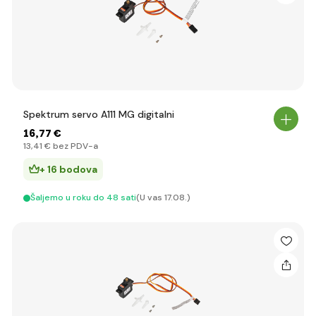
Spektrum servo A111 MG digitalni
16
,77 €
13
,41 €
bez PDV-a
+ 16 bodova
Šaljemo u roku do 48 sati
(U vas 17.08.)