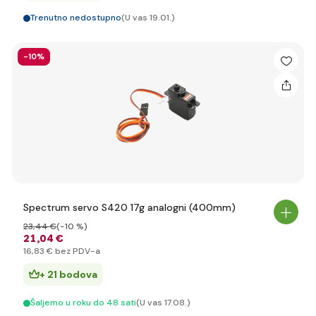
Trenutno nedostupno
(U vas 19.01.)
-10%
Spectrum servo S420 17g analogni (400mm)
23
,44 €
(-10 %)
21
,04 €
16
,83 €
bez PDV-a
+ 21 bodova
Šaljemo u roku do 48 sati
(U vas 17.08.)