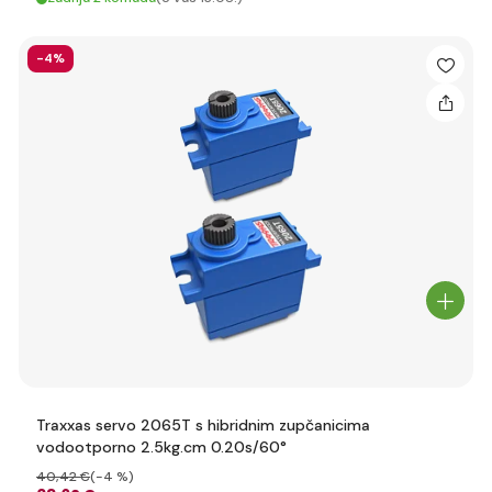
-4%
Traxxas servo 2065T s hibridnim zupčanicima
vodootporno 2.5kg.cm 0.20s/60°
40
,42 €
(-4 %)