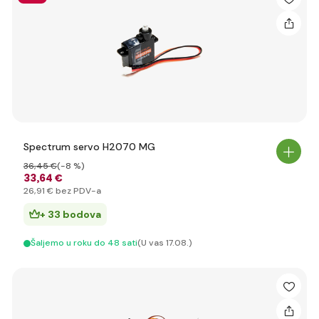
Spectrum servo H2070 MG
36
,45 €
(-8 %)
33
,64 €
26
,91 €
bez PDV-a
+ 33 bodova
Šaljemo u roku do 48 sati
(U vas 17.08.)