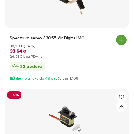
Spectrum servo A3055 Air Digital MG
35
,20 €
(-4 %)
33
,64 €
26
,91 €
bez PDV-a
+ 33 bodova
Šaljemo u roku do 48 sati
(U vas 17.08.)
-10%