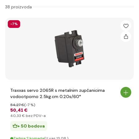
38 proizvoda
-7%
Traxxas servo 2065R s metalnim zupčanicima
vodootporno 2.5kg.cm 0.20s/60°
54
,27 €
(-7 %)
50
,41 €
40
,33 €
bez PDV-a
+ 50 bodova
Zadnja 2 komada
(U vas 13.08.)