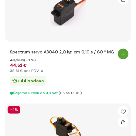
Spectrum servo A3040 2,0 kg. cm 0,10 s / 60 ° MG
48
,23 €
(-8 %)
44
,51 €
35
,61 €
bez PDV-a
+ 44 bodova
Šaljemo u roku do 48 sati
(U vas 17.08.)
-4%