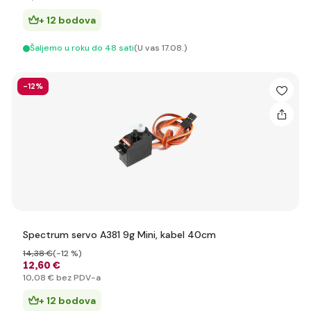
+ 12 bodova
Šaljemo u roku do 48 sati
(U vas 17.08.)
-12%
Spectrum servo A381 9g Mini, kabel 40cm
14
,38 €
(-12 %)
12
,60 €
10
,08 €
bez PDV-a
+ 12 bodova