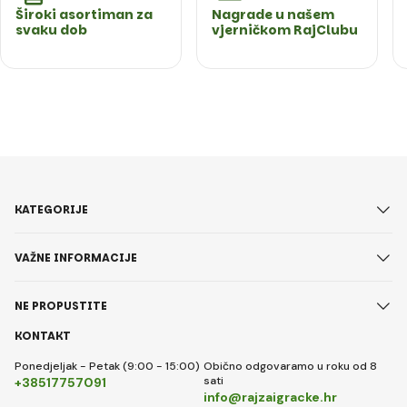
Široki asortiman za
Nagrade u našem
svaku dob
vjerničkom RajClubu
KATEGORIJE
VAŽNE INFORMACIJE
NE PROPUSTITE
KONTAKT
Ponedjeljak - Petak (9:00 - 15:00)
Obično odgovaramo u roku od 8
sati
+38517757091
info@rajzaigracke.hr