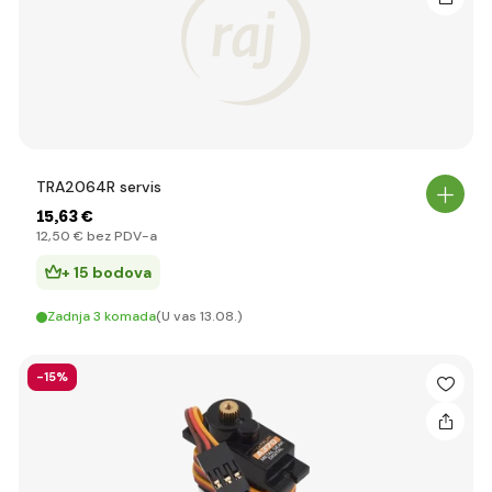
TRA2064R servis
15
,63 €
12
,50 €
bez PDV-a
+ 15 bodova
Zadnja 3 komada
(U vas 13.08.)
-15%