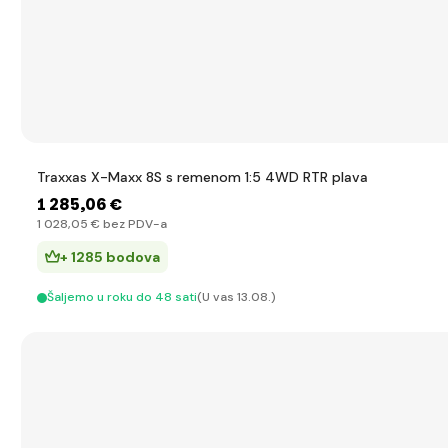
Traxxas X-Maxx 8S s remenom 1:5 4WD RTR plava
1 285
,06 €
1 028
,05 €
bez PDV-a
+ 1285 bodova
Šaljemo u roku do 48 sati
(U vas 13.08.)