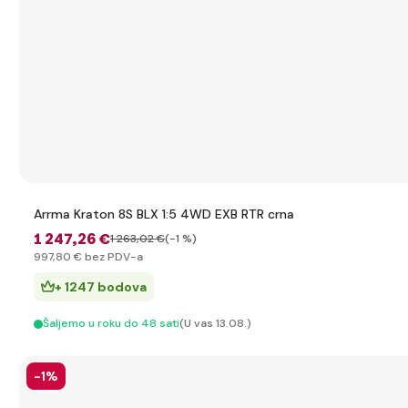
Arrma Kraton 8S BLX 1:5 4WD EXB RTR crna
1 247
,26 €
1 263
,02 €
(-1 %)
997
,80 €
bez PDV-a
+ 1247 bodova
Šaljemo u roku do 48 sati
(U vas 13.08.)
-1%