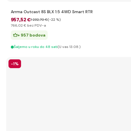
Arrma Outcast 8S BLX 1:5 4WD Smart RTR
957
,52 €
1 232
,70 €
(-22 %)
766
,02 €
bez PDV-a
+ 957 bodova
Šaljemo u roku do 48 sati
(U vas 13.08.)
-1%