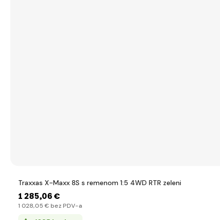
Traxxas X-Maxx 8S s remenom 1:5 4WD RTR zeleni
1 285
,06 €
1 028
,05 €
bez PDV-a