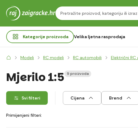
Kategorije
proizvoda
Velika ljetna rasprodaja
Modeli
RC modeli
RC automobili
Električni RC
Mjerilo 1:5
9 proizvoda
Svi filteri
Cijena
Brend
Primijenjeni filteri: