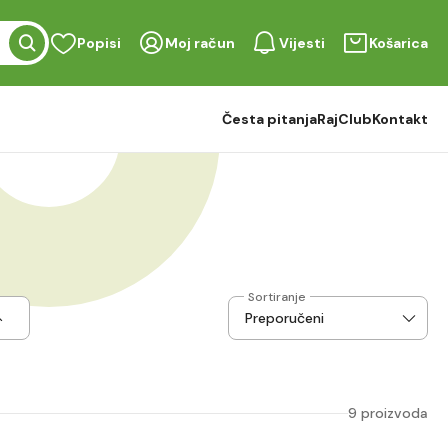
Popisi
Moj račun
Vijesti
Košarica
Česta pitanja
RajClub
Kontakt
Sortiranje
9 proizvoda