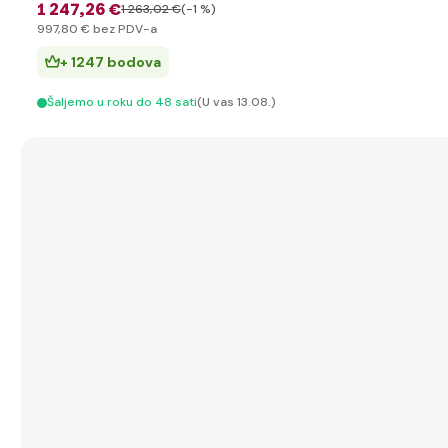
1 247
,26 €
1 263
,02 €
(-1 %)
997
,80 €
bez PDV-a
+ 1247 bodova
Šaljemo u roku do 48 sati
(U vas 13.08.)