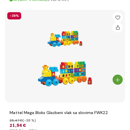
-38%
Mattel Mega Bloks Glazbeni vlak sa slovima FWK22
35
,47 €
(-38 %)
21
,94 €