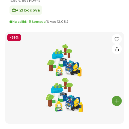
17
,55 €
bez PDV-a
+ 21 bodova
Na zalihi> 5 komada
(U vas 12.08.)
-59%