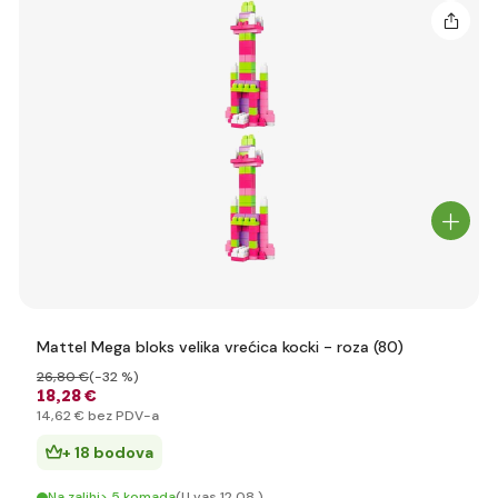
Mattel Mega bloks velika vrećica kocki - roza (80)
26
,80 €
(-32 %)
18
,28 €
14
,62 €
bez PDV-a
+ 18 bodova
Na zalihi> 5 komada
(U vas 12.08.)