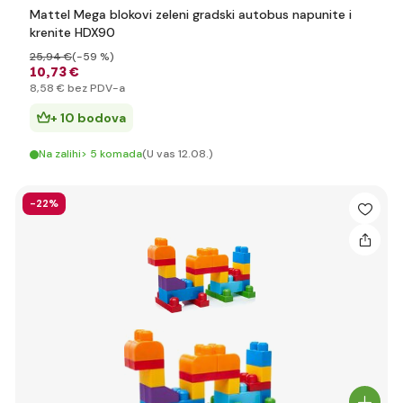
Mattel Mega blokovi zeleni gradski autobus napunite i
krenite HDX90
25
,94 €
(-59 %)
10
,73 €
8
,58 €
bez PDV-a
+ 10 bodova
Na zalihi> 5 komada
(U vas 12.08.)
-22%