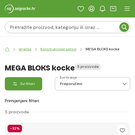
Igračke
Konstrukcijski setovi
MEGA BLOKS kocke
MEGA BLOKS kocke
5 proizvoda
Sortiranje
Svi filteri
Primijenjeni filteri:
5 proizvoda
-32%