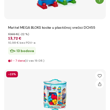
Mattel MEGA BLOKS kocke u plastičnoj vrećici DCH55
17
,60 €
(-22 %)
13
,72 €
10
,98 €
bez PDV-a
+ 13 bodova
3 - 7 dana
(U vas 19.08.)
-23%