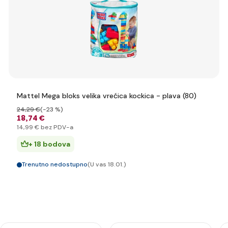
Mattel Mega bloks velika vrećica kockica - plava (80)
24
,29 €
(-23 %)
18
,74 €
14
,99 €
bez PDV-a
+ 18 bodova
Trenutno nedostupno
(U vas 18.01.)