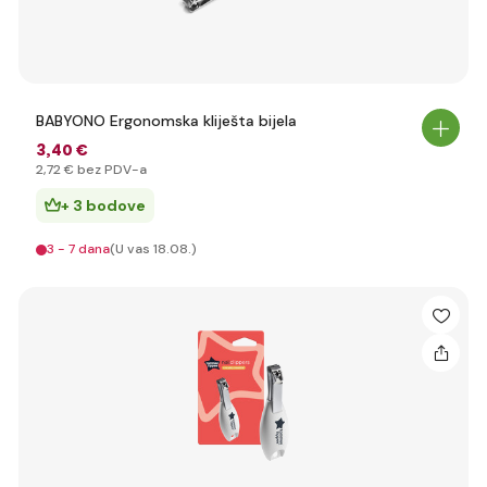
BABYONO Ergonomska kliješta bijela
3
,40 €
2
,72 €
bez PDV-a
+ 3 bodove
3 - 7 dana
(U vas 18.08.)