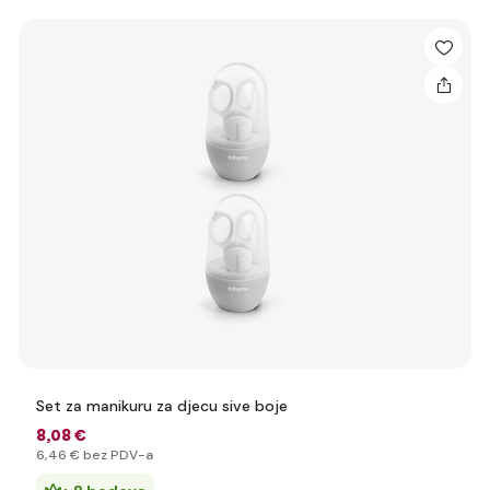
Set za manikuru za djecu sive boje
8
,08 €
6
,46 €
bez PDV-a