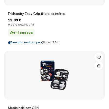
Fridababy Easy Grip škare za nokte
11
,99 €
9
,59 €
bez PDV-a
+ 11 bodova
Trenutno nedostupno
(U vas 17.01.)
Medicinski set C2N