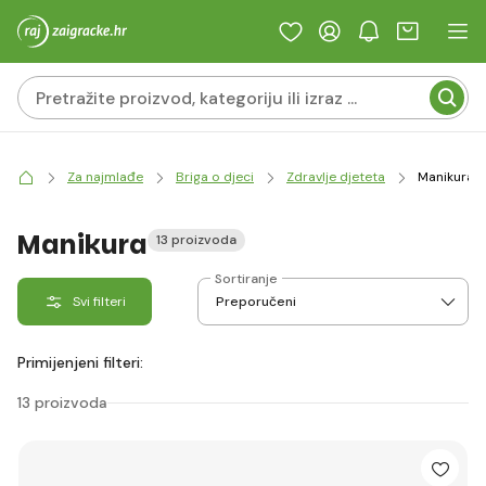
Za najmlađe
Briga o djeci
Zdravlje djeteta
Manikura
Manikura
13 proizvoda
Sortiranje
Svi filteri
Primijenjeni filteri:
13 proizvoda