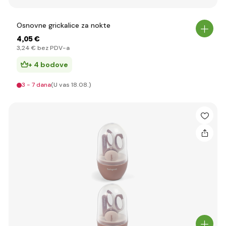
Osnovne grickalice za nokte
4
,05 €
3
,24 €
bez PDV-a
+ 4 bodove
3 - 7 dana
(U vas 18.08.)