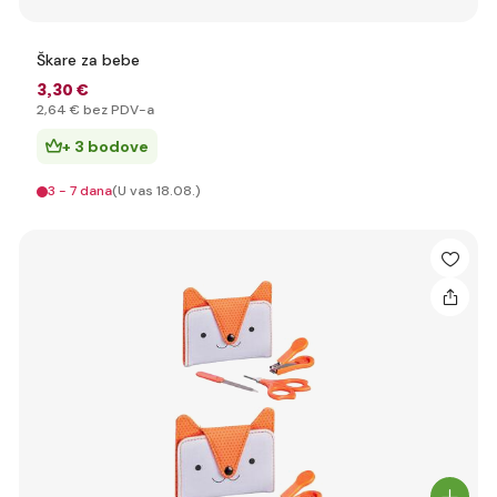
Škare za bebe
3
,30 €
2
,64 €
bez PDV-a
+ 3 bodove
3 - 7 dana
(U vas 18.08.)