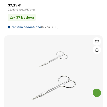
37
,29 €
29
,83 €
bez PDV-a
+ 37 bodova
Trenutno nedostupno
(U vas 17.01.)