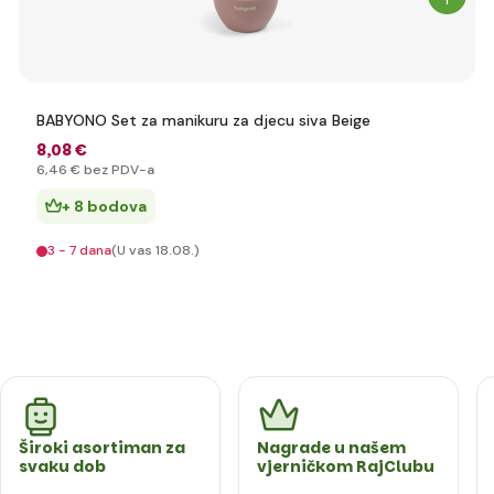
BABYONO Set za manikuru za djecu siva Beige
8
,08 €
6
,46 €
bez PDV-a
+ 8 bodova
3 - 7 dana
(U vas 18.08.)
Široki asortiman za
Nagrade u našem
svaku dob
vjerničkom RajClubu