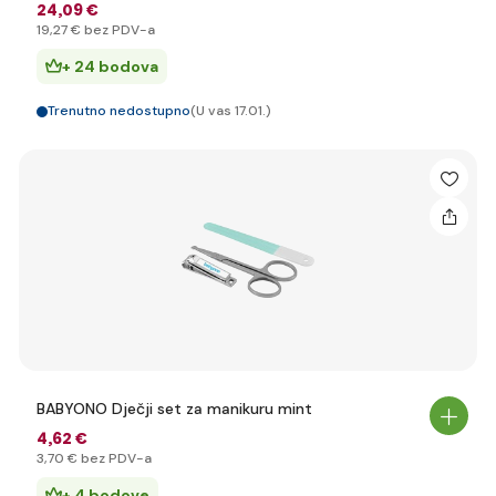
24
,09 €
19
,27 €
bez PDV-a
+ 24 bodova
Trenutno nedostupno
(U vas 17.01.)
BABYONO Dječji set za manikuru mint
4
,62 €
3
,70 €
bez PDV-a
+ 4 bodove