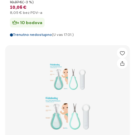
10
,37 €
(-3 %)
10
,06 €
8
,05 €
bez PDV-a
+ 10 bodova
Trenutno nedostupno
(U vas 17.01.)