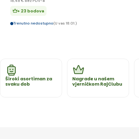
18
,48 €
bez PDV-a
+ 23 bodova
Trenutno nedostupno
(U vas 18.01.)
Široki asortiman za
Nagrade u našem
svaku dob
vjerničkom RajClubu