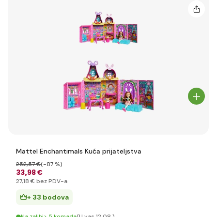
Mattel Enchantimals Kuća prijateljstva
252
,57 €
(-87 %)
33
,98 €
27
,18 €
bez PDV-a
+ 33 bodova
Na zalihi> 5 komada
(U vas 12.08.)