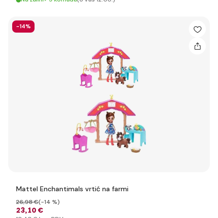
-14%
Mattel Enchantimals vrtić na farmi
26
,98 €
(-14 %)
23
,10 €