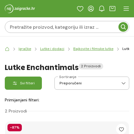
Igračke
Lutke i dodaci
Bajkovite i filmske lutke
Lutke 
Lutke Enchantimals
2 Proizvodi
Sortiranje
Svi filteri
Primijenjeni filteri:
2 Proizvodi
-87%