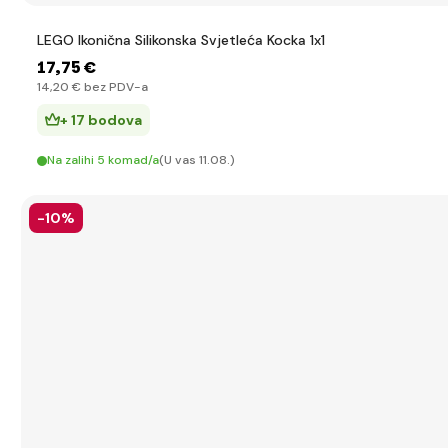
LEGO Ikonična Silikonska Svjetleća Kocka 1x1
17
,75 €
14
,20 €
bez PDV-a
+ 17 bodova
Na zalihi 5 komad/a
(U vas 11.08.)
-10%