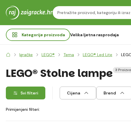
Kategorije
proizvoda
Velika ljetna rasprodaja
Igračke
LEGO®
Tema
LEGO® Led Lite
LEGO
LEGO® Stolne lampe
3 Proizvo
Svi filteri
Cijena
Brend
Primijenjeni filteri: