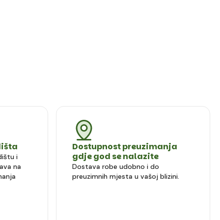
dišta
Dostupnost preuzimanja
gdje god se nalazite
ištu i
ava na
Dostava robe udobno i do
manja
preuzimnih mjesta u vašoj blizini.