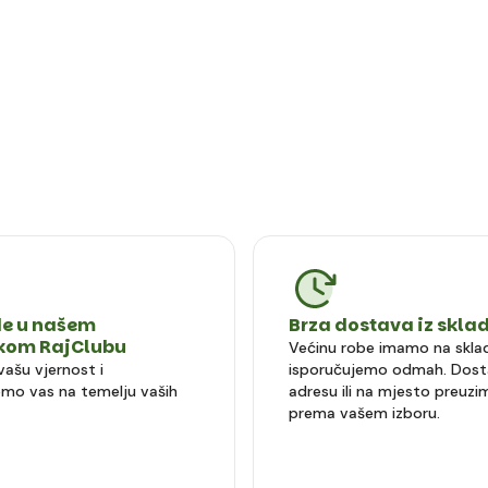
e u našem
Brza dostava iz skla
čkom RajClubu
Većinu robe imamo na sklad
vašu vjernost i
isporučujemo odmah. Dost
mo vas na temelju vaših
adresu ili na mjesto preuzi
prema vašem izboru.