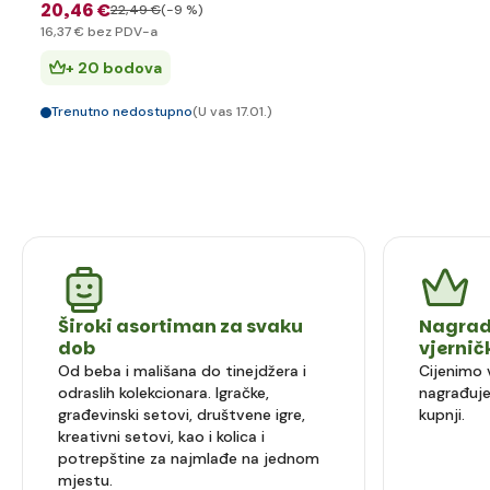
20
,46 €
22
,49 €
(-9 %)
16
,37 €
bez PDV-a
+ 20 bodova
Trenutno nedostupno
(U vas 17.01.)
Široki asortiman za svaku
Nagrad
dob
vjerni
Od beba i mališana do tinejdžera i
Cijenimo 
odraslih kolekcionara. Igračke,
nagrađuje
građevinski setovi, društvene igre,
kupnji.
kreativni setovi, kao i kolica i
potrepštine za najmlađe na jednom
mjestu.