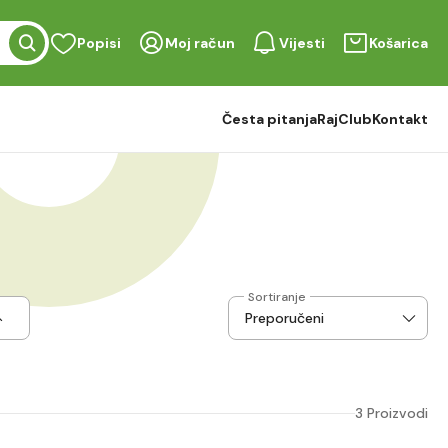
Popisi
Moj račun
Vijesti
Košarica
Česta pitanja
RajClub
Kontakt
Sortiranje
3 Proizvodi