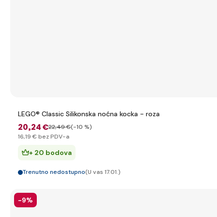
LEGO® Classic Silikonska noćna kocka - roza
20
,24 €
22
,49 €
(-10 %)
16
,19 €
bez PDV-a
+ 20 bodova
Trenutno nedostupno
(U vas 17.01.)
-9%