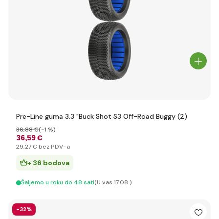
Pre-Line guma 3.3 "Buck Shot S3 Off-Road Buggy (2)
36
,88 €
(-1 %)
36
,59 €
29
,27 €
bez PDV-a
+ 36 bodova
Šaljemo u roku do 48 sati
(U vas 17.08.)
-32%