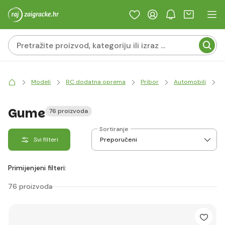
Modeli
RC dodatna oprema
Pribor
Automobili
K
Gume
76 proizvoda
Sortiranje
Svi filteri
Primijenjeni filteri:
76 proizvoda