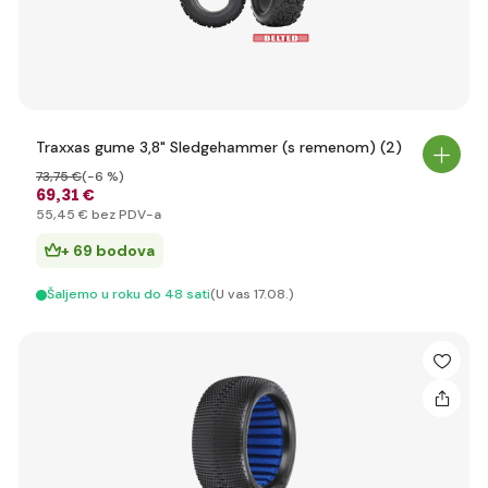
Traxxas gume 3,8" Sledgehammer (s remenom) (2)
73
,75 €
(-6 %)
69
,31 €
55
,45 €
bez PDV-a
+ 69 bodova
Šaljemo u roku do 48 sati
(U vas 17.08.)