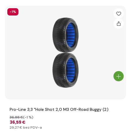
-1%
Pro-Line 3,3 "Hole Shot 2,0 M3 Off-Road Buggy (2)
36
,88 €
(-1 %)
36
,59 €
29
,27 €
bez PDV-a