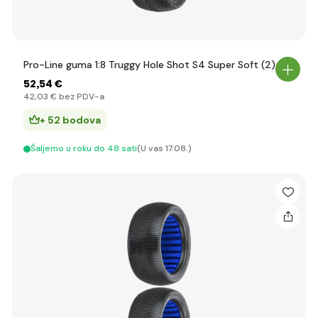
Pro-Line guma 1:8 Truggy Hole Shot S4 Super Soft (2)
52
,54 €
42
,03 €
bez PDV-a
+ 52 bodova
Šaljemo u roku do 48 sati
(U vas 17.08.)