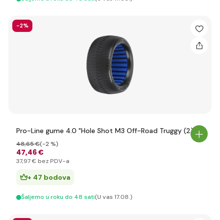
-2%
Pro-Line gume 4.0 "Hole Shot M3 Off-Road Truggy (2)
48
,65 €
(-2 %)
47
,46 €
37
,97 €
bez PDV-a
+ 47 bodova
Šaljemo u roku do 48 sati
(U vas 17.08.)