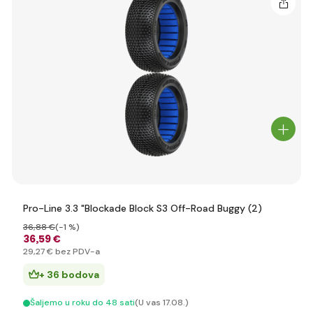
Pro-Line 3.3 "Blockade Block S3 Off-Road Buggy (2)
36
,88 €
(-1 %)
36
,59 €
29
,27 €
bez PDV-a
+ 36 bodova
Šaljemo u roku do 48 sati
(U vas 17.08.)