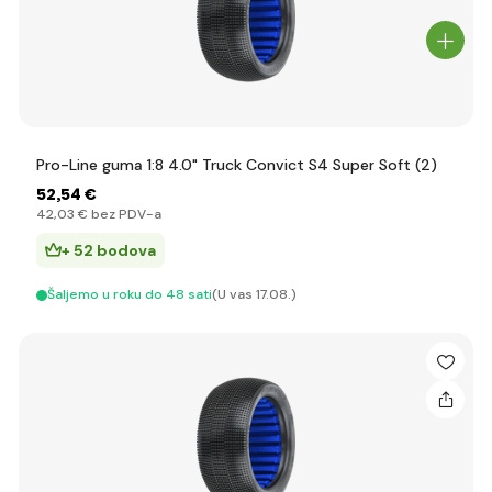
Pro-Line guma 1:8 4.0" Truck Convict S4 Super Soft (2)
52
,54 €
42
,03 €
bez PDV-a
+ 52 bodova
Šaljemo u roku do 48 sati
(U vas 17.08.)