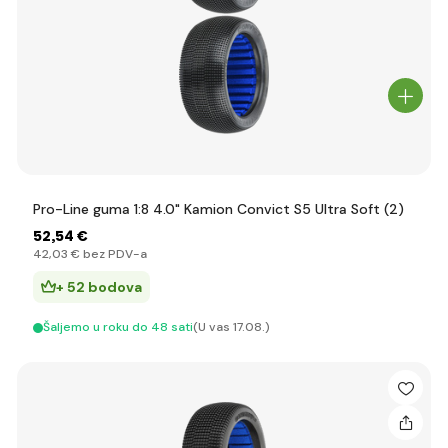
Pro-Line guma 1:8 4.0" Kamion Convict S5 Ultra Soft (2)
52
,54 €
42
,03 €
bez PDV-a
+ 52 bodova
Šaljemo u roku do 48 sati
(U vas 17.08.)