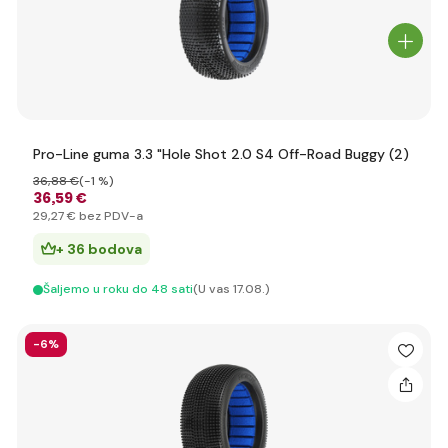
Pro-Line guma 3.3 "Hole Shot 2.0 S4 Off-Road Buggy (2)
36
,88 €
(-1 %)
36
,59 €
29
,27 €
bez PDV-a
+ 36 bodova
Šaljemo u roku do 48 sati
(U vas 17.08.)
-6%