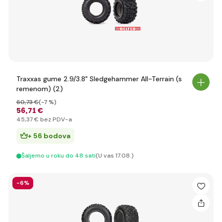
Traxxas gume 2.9/3.8" Sledgehammer All-Terrain (s
remenom) (2)
60
,73 €
(-7 %)
56
,71 €
45
,37 €
bez PDV-a
+ 56 bodova
Šaljemo u roku do 48 sati
(U vas 17.08.)
-6%