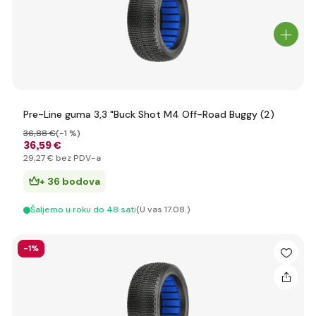
Pre-Line guma 3,3 "Buck Shot M4 Off-Road Buggy (2)
36
,88 €
(-1 %)
36
,59 €
29
,27 €
bez PDV-a
+ 36 bodova
Šaljemo u roku do 48 sati
(U vas 17.08.)
-1%