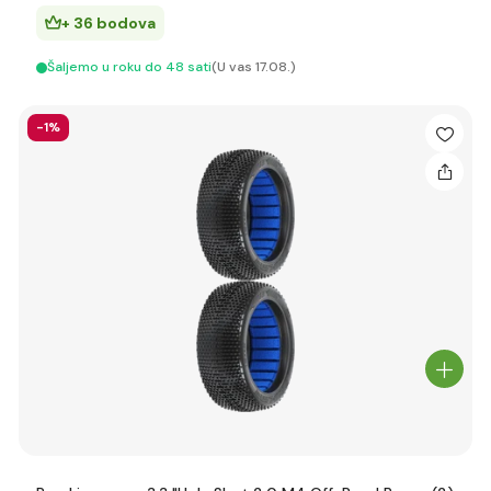
+ 36 bodova
Šaljemo u roku do 48 sati
(U vas 17.08.)
-1%