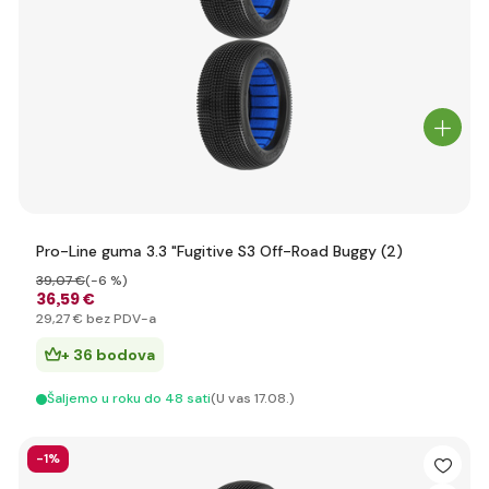
Pro-Line guma 3.3 "Fugitive S3 Off-Road Buggy (2)
39
,07 €
(-6 %)
36
,59 €
29
,27 €
bez PDV-a
+ 36 bodova
Šaljemo u roku do 48 sati
(U vas 17.08.)
-1%