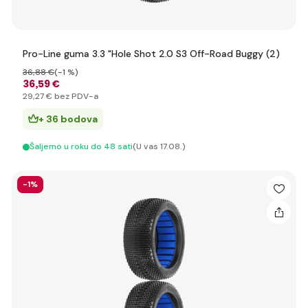
Pro-Line guma 3.3 "Hole Shot 2.0 S3 Off-Road Buggy (2)
36
,88 €
(-1 %)
36
,59 €
29
,27 €
bez PDV-a
+ 36 bodova
Šaljemo u roku do 48 sati
(U vas 17.08.)
-1%