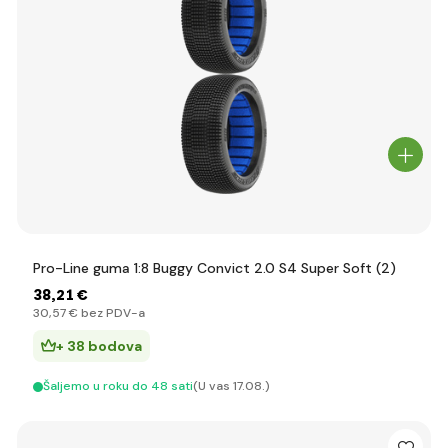
Pro-Line guma 1:8 Buggy Convict 2.0 S4 Super Soft (2)
38
,21 €
30
,57 €
bez PDV-a
+ 38 bodova
Šaljemo u roku do 48 sati
(U vas 17.08.)