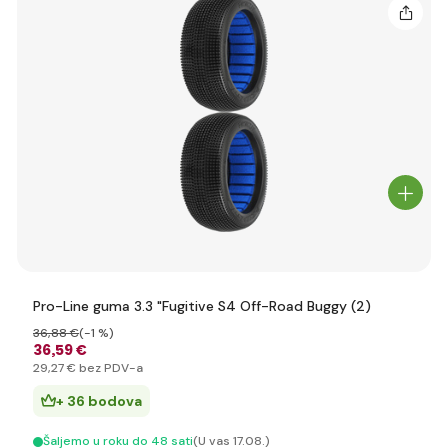
Pro-Line guma 3.3 "Fugitive S4 Off-Road Buggy (2)
36
,88 €
(-1 %)
36
,59 €
29
,27 €
bez PDV-a
+ 36 bodova
Šaljemo u roku do 48 sati
(U vas 17.08.)