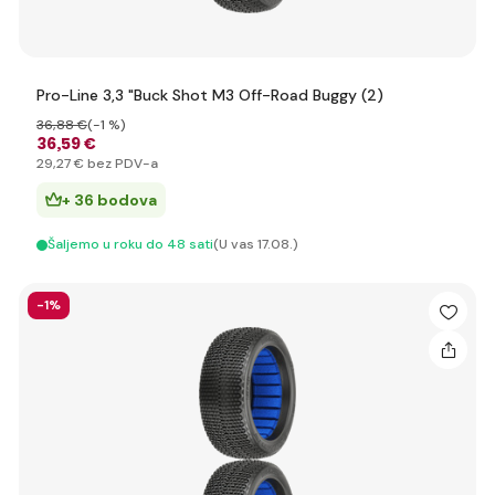
Pro-Line 3,3 "Buck Shot M3 Off-Road Buggy (2)
36
,88 €
(-1 %)
36
,59 €
29
,27 €
bez PDV-a
+ 36 bodova
Šaljemo u roku do 48 sati
(U vas 17.08.)
-1%