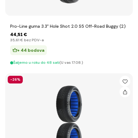
Pro-Line guma 3.3" Hole Shot 2.0 S5 Off-Road Buggy (2)
44
,51 €
35
,61 €
bez PDV-a
+ 44 bodova
Šaljemo u roku do 48 sati
(U vas 17.08.)
-26%