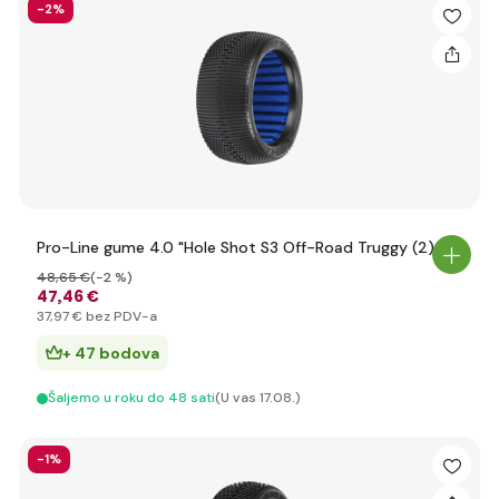
-2%
Pro-Line gume 4.0 "Hole Shot S3 Off-Road Truggy (2)
48
,65 €
(-2 %)
47
,46 €
37
,97 €
bez PDV-a
+ 47 bodova
Šaljemo u roku do 48 sati
(U vas 17.08.)
-1%