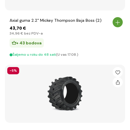
Axial guma 2.2" Mickey Thompson Baja Boss (2)
43
,70 €
34
,96 €
bez PDV-a
+ 43 bodova
Šaljemo u roku do 48 sati
(U vas 17.08.)
-5%