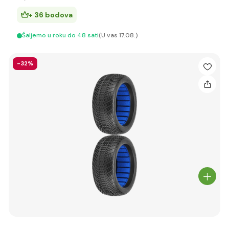
+ 36 bodova
Šaljemo u roku do 48 sati
(U vas 17.08.)
-32%