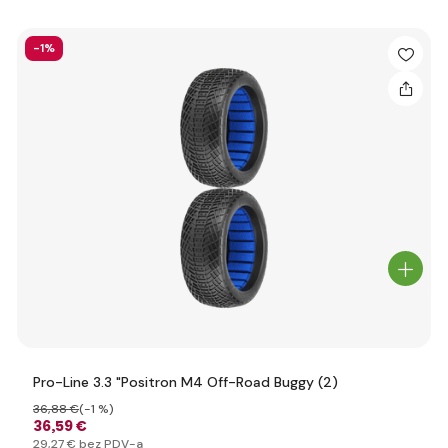
-1%
Pro-Line 3.3 "Positron M4 Off-Road Buggy (2)
36
,88 €
(-1 %)
36
,59 €
29
,27 €
bez PDV-a