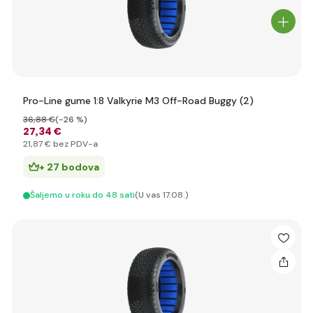
Pro-Line gume 1:8 Valkyrie M3 Off-Road Buggy (2)
36
,88 €
(-26 %)
27
,34 €
21
,87 €
bez PDV-a
+ 27 bodova
Šaljemo u roku do 48 sati
(U vas 17.08.)