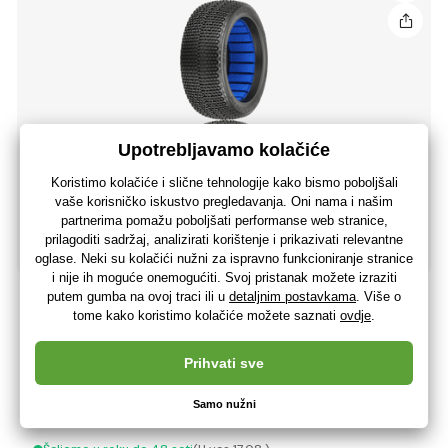
Pre-Line guma 3,3 "Buck Shot S4 Off-Road Buggy (2)
36
,88 €
(-32 %)
25
,20 €
20
,16 €
bez PDV-a
+ 25 bodova