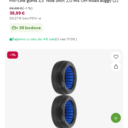
Pro-Line guma 3,3 "Hole Shot 2,0 M4 Off-Road Buggy (2)
36
,88 €
(-1 %)
36
,59 €
29
,27 €
bez PDV-a
+ 36 bodova
Šaljemo u roku do 48 sati
(U vas 17.08.)
-1%