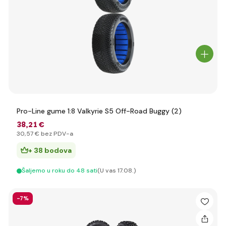
Pro-Line gume 1:8 Valkyrie S5 Off-Road Buggy (2)
38
,21 €
30
,57 €
bez PDV-a
+ 38 bodova
Šaljemo u roku do 48 sati
(U vas 17.08.)
-7%