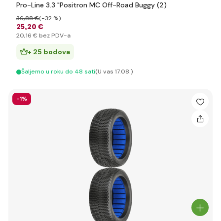
Pro-Line 3.3 "Positron MC Off-Road Buggy (2)
36
,88 €
(-32 %)
25
,20 €
20
,16 €
bez PDV-a
+ 25 bodova
Šaljemo u roku do 48 sati
(U vas 17.08.)
-1%