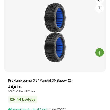
Pro-Line guma 3.3" Vandal S5 Buggy (2)
44
,51 €
35
,61 €
bez PDV-a
+ 44 bodova
Šaljemo u roku do 48 sati
(U vas 17.08.)