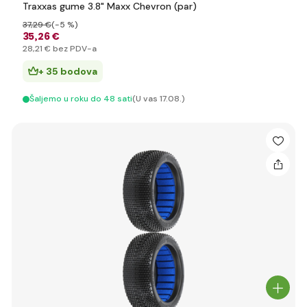
Traxxas gume 3.8" Maxx Chevron (par)
37
,29 €
(-5 %)
35
,26 €
28
,21 €
bez PDV-a
+ 35 bodova
Šaljemo u roku do 48 sati
(U vas 17.08.)