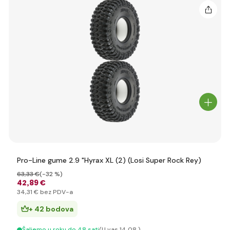
Pro-Line gume 2.9 "Hyrax XL (2) (Losi Super Rock Rey)
63
,33 €
(-32 %)
42
,89 €
34
,31 €
bez PDV-a
+ 42 bodova
Šaljemo u roku do 48 sati
(U vas 14.08.)