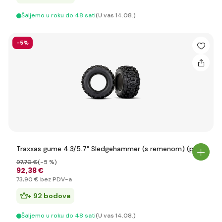
Šaljemo u roku do 48 sati
(U vas 14.08.)
-5%
Traxxas gume 4.3/5.7" Sledgehammer (s remenom) (par)
97
,70 €
(-5 %)
92
,38 €
73
,90 €
bez PDV-a
+ 92 bodova
Šaljemo u roku do 48 sati
(U vas 14.08.)