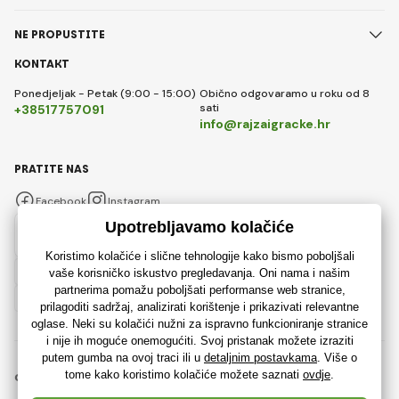
NE PROPUSTITE
KONTAKT
Ponedjeljak - Petak (9:00 - 15:00)
Obično odgovaramo u roku od 8
sati
+38517757091
info@rajzaigracke.hr
PRATITE NAS
Facebook
Instagram
Hrvatski
© 2018 - 2026 Rajzaigracke.hr, Sva prava pridržana