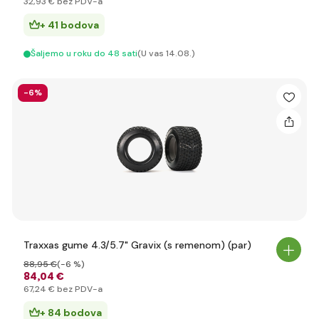
32
,93 €
bez PDV-a
+ 41 bodova
Šaljemo u roku do 48 sati
(U vas 14.08.)
-6%
Traxxas gume 4.3/5.7" Gravix (s remenom) (par)
88
,95 €
(-6 %)
84
,04 €
67
,24 €
bez PDV-a
+ 84 bodova