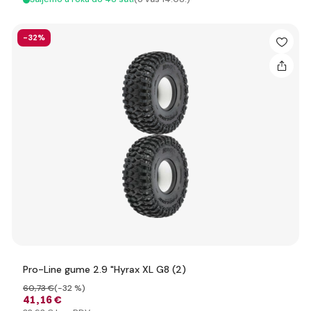
-32%
Pro-Line gume 2.9 "Hyrax XL G8 (2)
60
,73 €
(-32 %)
41
,16 €