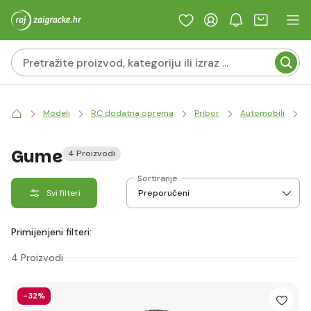
Modeli
RC dodatna oprema
Pribor
Automobili
K
Gume
4 Proizvodi
Sortiranje
Svi filteri
Primijenjeni filteri:
4 Proizvodi
-32%