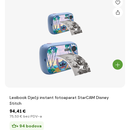
Lexibook Dječji instant fotoaparat StarCAM Disney
Stitch
94
,41 €
75
,53 €
bez PDV-a
+ 94 bodova