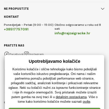
NE PROPUSTITE
KONTAKT
Ponedjeljak - Petak (9:00 - 15:00)
Obično odgovaramo u roku od 8
sati
+38517757091
info@rajzaigracke.hr
PRATITE NAS
Facebook
Instagram
Hrvatski
© 2018 - 2026 Rajzaigracke.hr, Sva prava pridržana