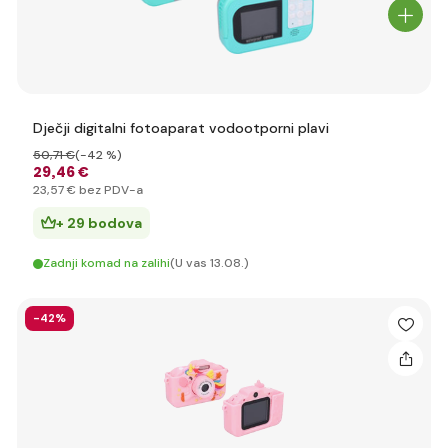
Dječji digitalni fotoaparat vodootporni plavi
50
,71 €
(-42 %)
29
,46 €
23
,57 €
bez PDV-a
+ 29 bodova
Zadnji komad na zalihi
(U vas 13.08.)
-42%