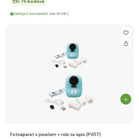
+ 75 bodova
Zadnja 2 komada
(U vas 13.08.)
Fotoaparat s pisačem + role za ispis (PV07)