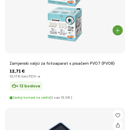
Zamjenski valjci za fotoaparat s pisačem PV07 (PV08)
12
,71 €
10
,17 €
bez PDV-a
+ 12 bodova
Zadnji komad na zalihi
(U vas 13.08.)