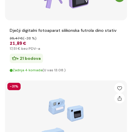
Dječji digitalni fotoaparat silikonska futrola dino stativ
35
,47 €
(-38 %)
21
,89 €
17
,51 €
bez PDV-a
+ 21 bodova
Zadnja 4 komada
(U vas 13.08.)
-31%