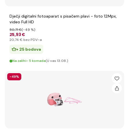
Dječji digitalni fotoaparat s pisačem plavi - foto 12Mpx,
video Full HD
50
,71 €
(-49 %)
25
,93 €
20
,74 €
bez PDV-a
+ 25 bodova
Na zalihi> 5 komada
(U vas 13.08.)
-49%