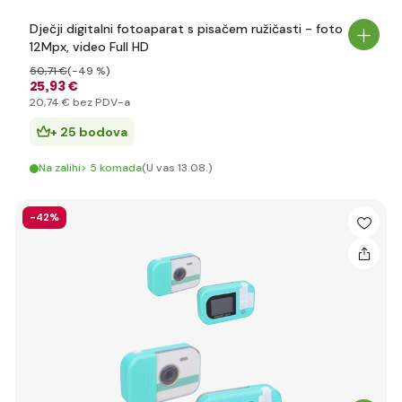
Dječji digitalni fotoaparat s pisačem ružičasti - foto
12Mpx, video Full HD
50
,71 €
(-49 %)
25
,93 €
20
,74 €
bez PDV-a
+ 25 bodova
Na zalihi> 5 komada
(U vas 13.08.)
-42%