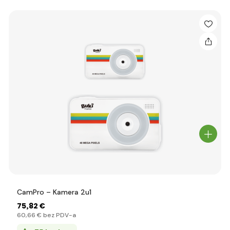
CamPro – Kamera 2u1
75
,82 €
60
,66 €
bez PDV-a