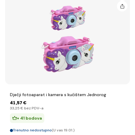
Dječji fotoaparat i kamera s kućištem Jednorog
41
,57 €
33
,25 €
bez PDV-a
+ 41 bodova
Trenutno nedostupno
(U vas 19.01.)