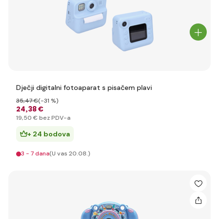
Dječji digitalni fotoaparat s pisačem plavi
35
,47 €
(-31 %)
24
,38 €
19
,50 €
bez PDV-a
+ 24 bodova
3 - 7 dana
(U vas 20.08.)