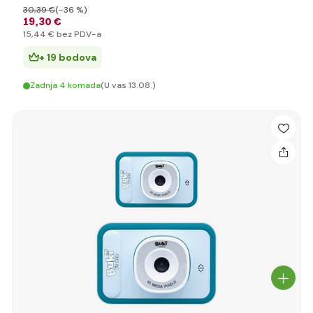
30
,39 €
(-36 %)
19
,30 €
15
,44 €
bez PDV-a
+ 19 bodova
Zadnja 4 komada
(U vas 13.08.)