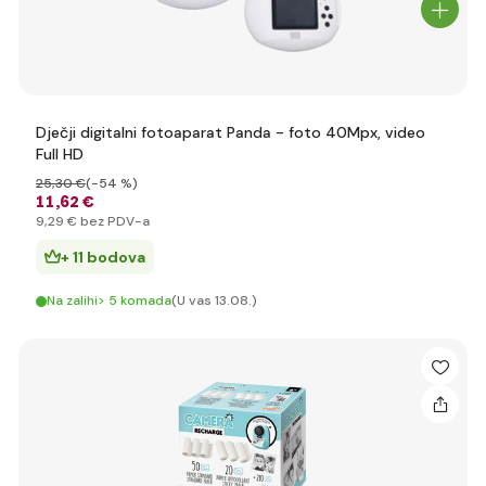
Dječji digitalni fotoaparat Panda - foto 40Mpx, video
Full HD
25
,30 €
(-54 %)
11
,62 €
9
,29 €
bez PDV-a
+ 11 bodova
Na zalihi> 5 komada
(U vas 13.08.)