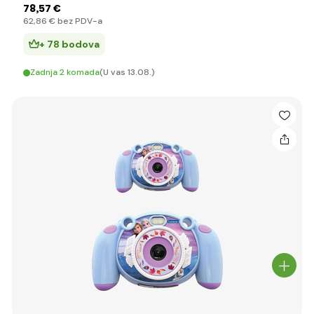
78
,57 €
62
,86 €
bez PDV-a
+ 78 bodova
Zadnja 2 komada
(U vas 13.08.)