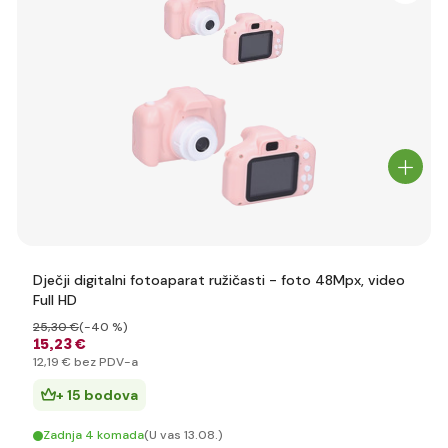
Dječji digitalni fotoaparat ružičasti - foto 48Mpx, video
Full HD
25
,30 €
(-40 %)
15
,23 €
12
,19 €
bez PDV-a
+ 15 bodova
Zadnja 4 komada
(U vas 13.08.)