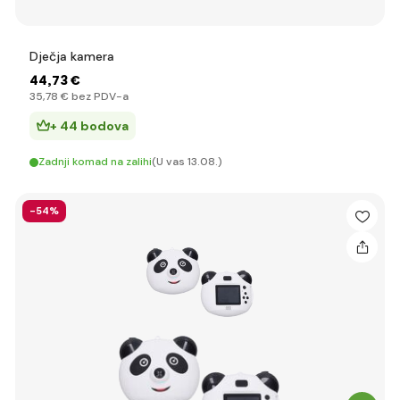
Dječja kamera
44
,73 €
35
,78 €
bez PDV-a
+ 44 bodova
Zadnji komad na zalihi
(U vas 13.08.)
-54%