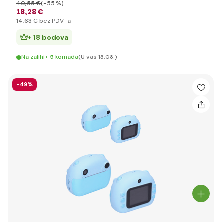
40
,55 €
(-55 %)
18
,28 €
14
,63 €
bez PDV-a
+ 18 bodova
Na zalihi> 5 komada
(U vas 13.08.)
-49%