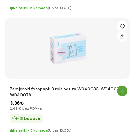
Na zalihi> 5 komada
(U vas 13.08.)
Zamjenski fotopapir 3 role set za W040036, W040037,
W040078
3
,36 €
2
,69 €
bez PDV-a
+ 3 bodove
Na zalihi> 5 komada
(U vas 13.08.)