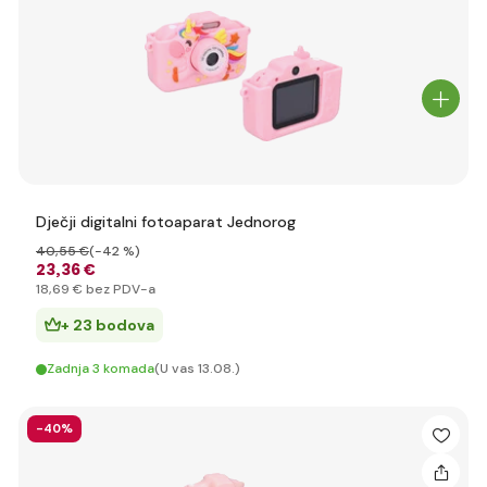
Dječji digitalni fotoaparat Jednorog
40
,55 €
(-42 %)
23
,36 €
18
,69 €
bez PDV-a
+ 23 bodova
Zadnja 3 komada
(U vas 13.08.)
-40%