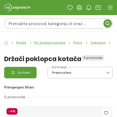
Modeli
RC dodatna oprema
Pribor
Zrakoplov
Ša
Držači poklopca kotača
5 proizvoda
Sortiranje
Svi filteri
Primijenjeni filteri:
5 proizvoda
-4%