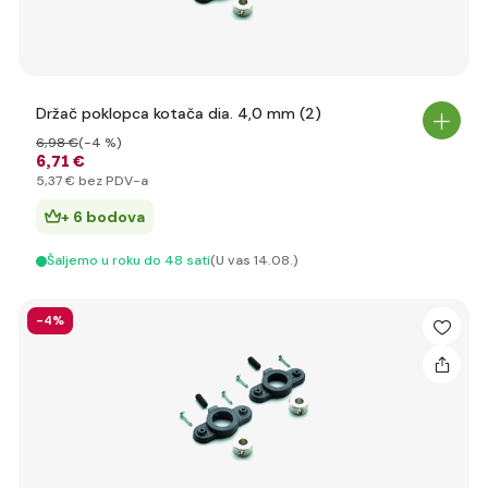
Držač poklopca kotača dia. 4,0 mm (2)
6
,98 €
(-4 %)
6
,71 €
5
,37 €
bez PDV-a
+ 6 bodova
Šaljemo u roku do 48 sati
(U vas 14.08.)
-4%