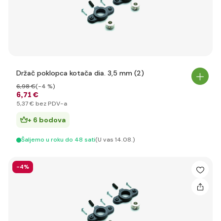
Držač poklopca kotača dia. 3,5 mm (2)
6
,98 €
(-4 %)
6
,71 €
5
,37 €
bez PDV-a
+ 6 bodova
Šaljemo u roku do 48 sati
(U vas 14.08.)
-4%