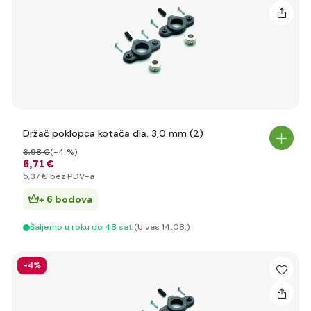
Držač poklopca kotača dia. 3,0 mm (2)
6
,98 €
(-4 %)
6
,71 €
5
,37 €
bez PDV-a
+ 6 bodova
Šaljemo u roku do 48 sati
(U vas 14.08.)
-4%