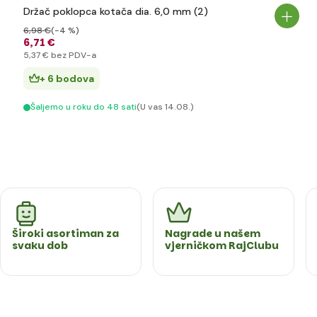
Držač poklopca kotača dia. 6,0 mm (2)
6
,98 €
(-4 %)
6
,71 €
5
,37 €
bez PDV-a
+ 6 bodova
Šaljemo u roku do 48 sati
(U vas 14.08.)
Široki asortiman za
Nagrade u našem
svaku dob
vjerničkom RajClubu