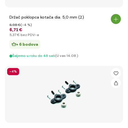
Držač poklopca kotača dia. 5,0 mm (2)
6
,98 €
(-4 %)
6
,71 €
5
,37 €
bez PDV-a
+ 6 bodova
Šaljemo u roku do 48 sati
(U vas 14.08.)
-4%