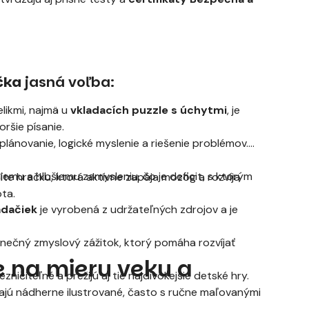
čka
jasná voľba:
likmi, najmä u
vkladacích puzzle s úchytmi
, je
ršie písanie.
plánovanie, logické myslenie a riešenie problémov.
šiemu a hlbšiemu zamysleniu, čo je deficit, s ktorým
olíte hračku, ktorá aktívne zapája mozog a rozvíja
ta.
adačiek
je vyrobená z udržateľných zdrojov a je
inečný zmyslový zážitok, ktorý pomáha rozvíjať
e na mieru veku a
ničiteľné a prežijú aj tie najdivokejšie detské hry.
jú nádherne ilustrované, často s ručne maľovanými