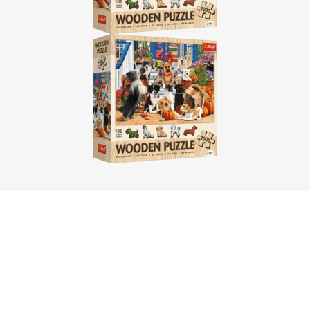
hračky
:
órii spĺňajú prísne normy a používajú
zdravotne
e sledovať, či má hračka
certifikát Bezpečná a
zdravie dieťaťa ani v prípade kontaktu s ústami.
í mať hladké, zaoblené hrany. To platí najmä pre
signalizuje nekvalitnú výrobu.
ritická veľkosť.
Drevené puzzle pre ročné dieťa
Toys
si zakladajú na
ekologickej hračke
a
kvalitnom
ou zodpovedný prístup k životnému prostrediu.
skladačiek
a ich