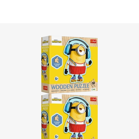
vmi (abeceda, počítanie, tvary) začínajú mať veľký
a zábavu.
tnými farbami. Napríklad
drevené puzzle s motívmi
eku obzvlášť obľúbené.
 (6+ a dospelí)
olam a zberateľský kúsok. Namiesto
motoriky
sa
traktné myslenie
.
avebnicou. Skladá sa trojrozmerný model bez
 staršie deti, ktoré milujú techniku, sú skvelou
met.
revené puzzle
s netradične tvarovanými dielikmi