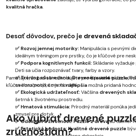
kvalitná hračka
.
Desať dôvodov, prečo je
drevená sklada
✅ Rozvoj jemnej motoriky:
Manipulácia s pevnými die
ideálnym tréningom pre prstíky, čo je kľúčové pre nesko
✅ Podpora kognitívnych funkcií:
Skládanie vyžaduje 
Deti sa učia rozpoznávať tvary, farby a vzory.
✅ Tréning sústredenia:
Drevené puzzle
nútia k dlh
Pamätajte, že keď sa rozhodujete pre
drevené puzzle
, v
sa dnes potýka mnoho detí.
kľúčové zručnosti, čo je tá
najlepšia
možná pridaná hodno
✅ Ekologická udržateľnosť:
Väčšina
drevených skl
šetrná k životnému prostrediu.
✅ Hmatová stimulácia:
Prírodný materiál ponúka jed
zmysel pre dotyk.
Ako vybrať drevené puzzl
✅ Odolnosť a životnosť:
Puzzle z dreva
sú takmer nez
zručnostiam?
✅ Estetická hodnota:
Kvalitné drevené puzzle
býva
motívmi, a slúžia aj ako krásna dekorácia.