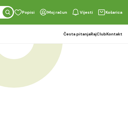
Popisi
Moj račun
Vijesti
Košarica
Česta pitanja
RajClub
Kontakt