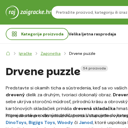
Kategorije
proizvoda
Velika ljetna rasprodaja
Igračke
Zagonetka
Drvene puzzle
Drvene puzzle
54 proizvoda
Predstavte si okamih ticha a sústredenia, keď sa vo vašich
drevený
dielik za druhým, tvoriaci dokonalý obraz.
Dreve
sebe ukrýva storočnú múdrosť, prírodnú krásu a obrovský 
kartónových skladačiek prináša
drevená skladačka
hmata
ktorej sa stáva rodinným dedičstvom. Vstupujete do kategór
Pripravili sme pre vás exkluzívnu ponuku starostlivo vyb
DinoToys
,
Bigjigs Toys
,
Woody
či
Janod
, ktoré uspokoja