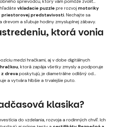
drobného sprievodcu, ktorý vám pomôže zvoliť
 hľadáte
vkladacie puzzle
pre rozvoj
motoriky
g
priestorovej predstavivosti
. Nechajte sa
ia drevom a sľubuje hodiny zmysluplnej zábavy.
ústredeniu, ktorá vonia
ozíciu medzi hračkami, aj v dobe digitálnych
 hračkou
, ktorá zapája všetky zmysly a podporuje
 z dreva
poskytujú, je diametrálne odlišný od
je a vytvára hlbšie a trvalejšie puto.
nadčasová klasika?
nvestícia do vzdelania, rozvoja a rodinných chvíľ. Ich
otvrdzujú aj prísne testy a
certifikáty Bezpečná a