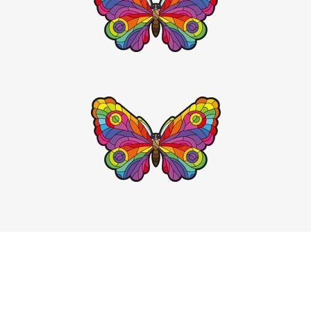
 puzzle, podporujú
priestorovú predstavivosť
a
ezávadný
materiál a robustnosť. Dieliky sú
ž 6 rokov)
ajú rozvíjať
schopnosť kombinovať
a logické
é puzzle
s väčším počtom dielikov (od 15 do 40).
daktickým klenotom. Ukazujú deťom, ako sa veci
ke Vývoj sliepky
alebo ľudské telo). Týmto
sť
, ale aj biologické či anatomické znalosti.
Toys
ponúka radu doskových skladačiek s
ov
CARS
či
Frozen II
. Známé postavy slúžia ako silná