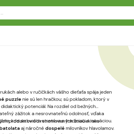
 rukách alebo v ručičkách vášho dieťaťa spája jeden
né puzzle
nie sú len hračkou; sú pokladom, ktorý v
didaktický potenciál. Na rozdiel od bežných
teľný zážitok a nesrovnateľnú odolnosť, vďaka
ie, kde sa kvalita stretáva s tradíciou a inováciou.
raných produktov od renomovaných značiek ako
batolata
aj náročné
dospelé
milovníkov hlavolamov.