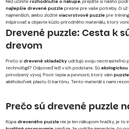
Než učiníte
rozhodnutie o nákupe
, prejdite si nášho po
najlepšie drevené puzzle
presne pre vaše potreby, či už
najmenších, alebo zložité
viacvrstvové puzzle
pre trénin
inšpirovať a objavte kúzlo prírodného materiálu, ktorý von
Drevené puzzle: Cesta k s
drevom
Prečo si
drevené skladačky
udržujú svoju neotrasiteľnú p
technológií? Odpoveď leží v ich podstate. Sú
ekologickou
prirodzený vývoj. Pocit tepla a pevnosti, ktorý vám
puzzle
akéhokoľvek plastu či kartónu. Tento materiál s nami rezonu
Prečo sú drevené puzzle 
Kúpa
dreveného puzzle
nie je len nákupom hračky, je to i
kvalitné spracovanie
zaisťuje, že vydržia generácie, čo p