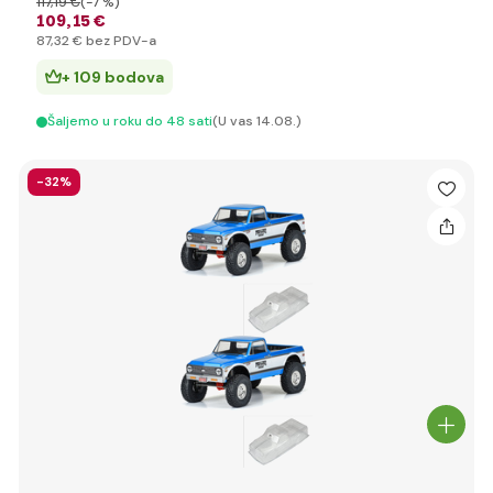
117
,19 €
(-7 %)
109
,15 €
87
,32 €
bez PDV-a
+ 109 bodova
Šaljemo u roku do 48 sati
(U vas 14.08.)
-32%