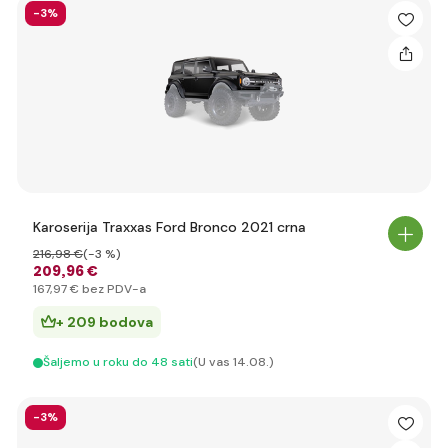
-3%
Karoserija Traxxas Ford Bronco 2021 crna
216
,98 €
(-3 %)
209
,96 €
167
,97 €
bez PDV-a
+ 209 bodova
Šaljemo u roku do 48 sati
(U vas 14.08.)
-3%