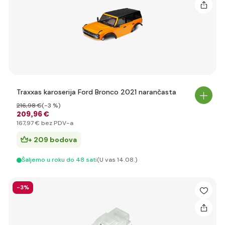
Traxxas karoserija Ford Bronco 2021 narančasta
216
,98 €
(-3 %)
209
,96 €
167
,97 €
bez PDV-a
+ 209 bodova
Šaljemo u roku do 48 sati
(U vas 14.08.)
-3%