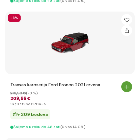
Šaljemo u roku do 48 sati
(U vas 14.08.)
-3%
Traxxas karoserija Ford Bronco 2021 crvena
216
,98 €
(-3 %)
209
,96 €
167
,97 €
bez PDV-a
+ 209 bodova
Šaljemo u roku do 48 sati
(U vas 14.08.)