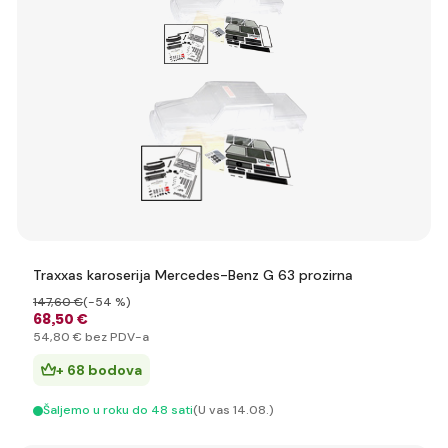
Traxxas karoserija Mercedes-Benz G 63 prozirna
147
,60 €
(-54 %)
68
,50 €
54
,80 €
bez PDV-a
+ 68 bodova
Šaljemo u roku do 48 sati
(U vas 14.08.)