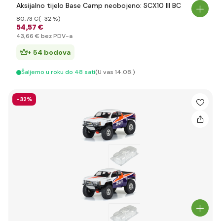
Aksijalno tijelo Base Camp neobojeno: SCX10 III BC
80
,73 €
(-32 %)
54
,57 €
43
,66 €
bez PDV-a
+ 54 bodova
Šaljemo u roku do 48 sati
(U vas 14.08.)
-32%