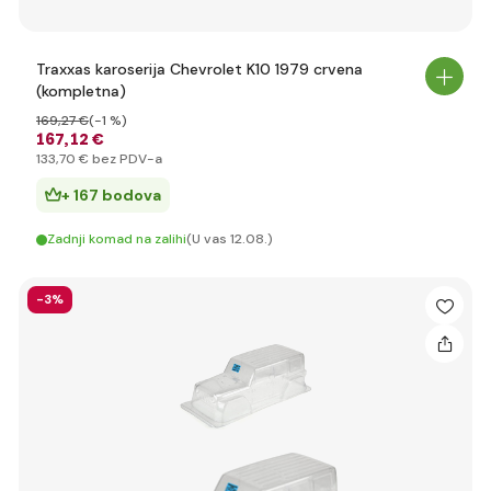
Traxxas karoserija Chevrolet K10 1979 crvena
(kompletna)
169
,27 €
(-1 %)
167
,12 €
133
,70 €
bez PDV-a
+ 167 bodova
Zadnji komad na zalihi
(U vas 12.08.)
-3%