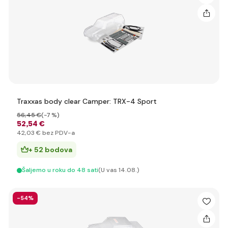
Traxxas body clear Camper: TRX-4 Sport
56
,45 €
(-7 %)
52
,54 €
42
,03 €
bez PDV-a
+ 52 bodova
Šaljemo u roku do 48 sati
(U vas 14.08.)
-54%