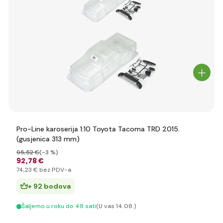
Pro-Line karoserija 1:10 Toyota Tacoma TRD 2015.
(gusjenica 313 mm)
95
,52 €
(-3 %)
92
,78 €
74
,23 €
bez PDV-a
+ 92 bodova
Šaljemo u roku do 48 sati
(U vas 14.08.)