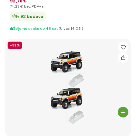
92
,78 €
74
,23 €
bez PDV-a
+ 92 bodova
Šaljemo u roku do 48 sati
(U vas 14.08.)
-32%