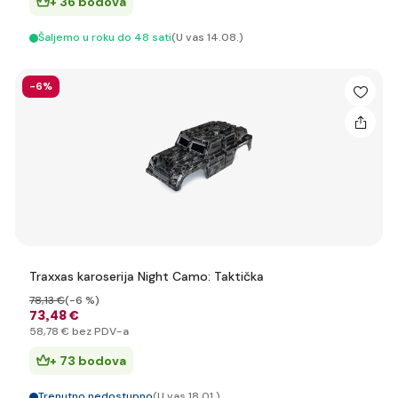
+ 36 bodova
Šaljemo u roku do 48 sati
(U vas 14.08.)
-6%
Traxxas karoserija Night Camo: Taktička
78
,13 €
(-6 %)
73
,48 €
58
,78 €
bez PDV-a
+ 73 bodova
Trenutno nedostupno
(U vas 18.01.)