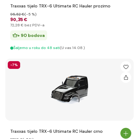
Traxxas tijelo TRX-6 Ultimate RC Hauler prozirno
95
,52 €
(-5 %)
90
,35 €
72
,28 €
bez PDV-a
+ 90 bodova
Šaljemo u roku do 48 sati
(U vas 14.08.)
-7%
Traxxas tijelo TRX-6 Ultimate RC Hauler crno