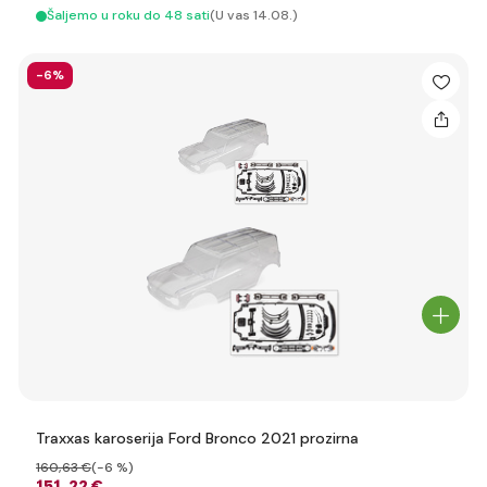
Šaljemo u roku do 48 sati
(U vas 14.08.)
-6%
Traxxas karoserija Ford Bronco 2021 prozirna
160
,63 €
(-6 %)
151
,22 €