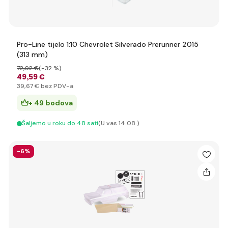
Pro-Line tijelo 1:10 Chevrolet Silverado Prerunner 2015
(313 mm)
72
,92 €
(-32 %)
49
,59 €
39
,67 €
bez PDV-a
+ 49 bodova
Šaljemo u roku do 48 sati
(U vas 14.08.)
-6%