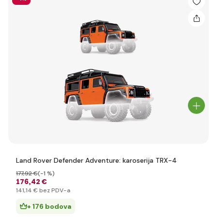
Land Rover Defender Adventure: karoserija TRX-4
177
,92 €
(-1 %)
176
,42 €
141
,14 €
bez PDV-a
+ 176 bodova