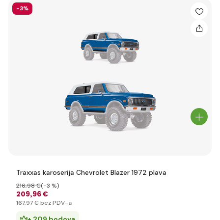
-3%
Traxxas karoserija Chevrolet Blazer 1972 plava
216
,98 €
(-3 %)
209
,96 €
167
,97 €
bez PDV-a
+ 209 bodova