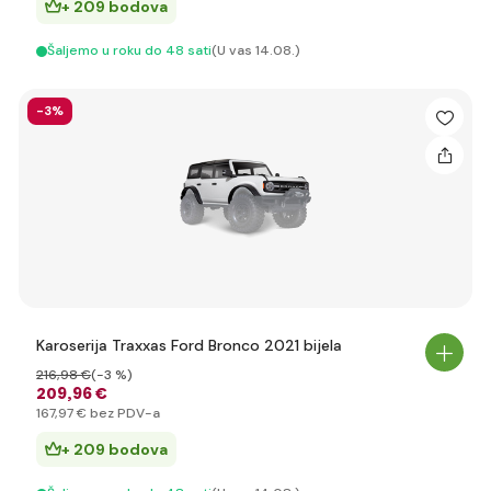
+ 209 bodova
Šaljemo u roku do 48 sati
(U vas 14.08.)
-3%
Karoserija Traxxas Ford Bronco 2021 bijela
216
,98 €
(-3 %)
209
,96 €
167
,97 €
bez PDV-a
+ 209 bodova