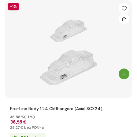
-1%
Pro-Line Body 1:24 Cliffhangere (Axial SCX24)
36
,88 €
(-1 %)
36
,59 €
29
,27 €
bez PDV-a