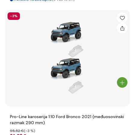
-3%
Pro-Line karoserija 1:10 Ford Bronco 2021 (međuosovinski
razmak 290 mm)
95
,52 €
(-3 %)