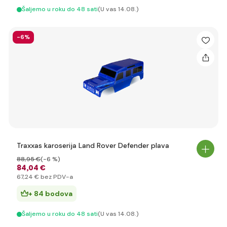
Šaljemo u roku do 48 sati
(U vas 14.08.)
-6%
Traxxas karoserija Land Rover Defender plava
88
,95 €
(-6 %)
84
,04 €
67
,24 €
bez PDV-a
+ 84 bodova
Šaljemo u roku do 48 sati
(U vas 14.08.)