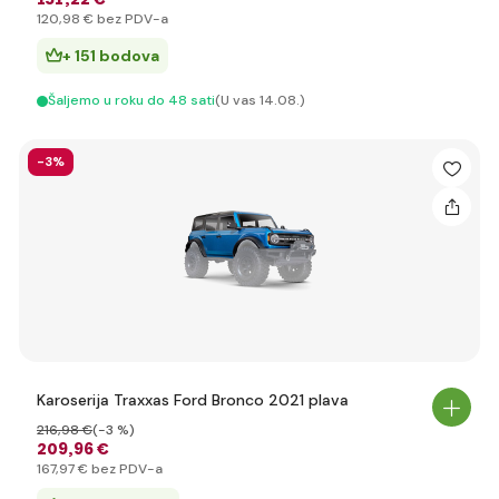
120
,98 €
bez PDV-a
+ 151 bodova
Šaljemo u roku do 48 sati
(U vas 14.08.)
-3%
Karoserija Traxxas Ford Bronco 2021 plava
216
,98 €
(-3 %)
209
,96 €
167
,97 €
bez PDV-a