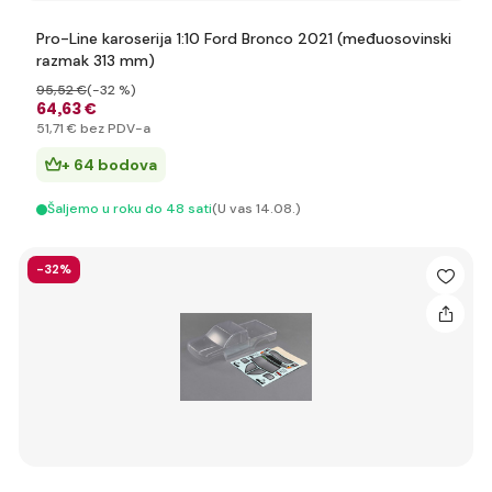
Pro-Line karoserija 1:10 Ford Bronco 2021 (međuosovinski
razmak 313 mm)
95
,52 €
(-32 %)
64
,63 €
51
,71 €
bez PDV-a
+ 64 bodova
Šaljemo u roku do 48 sati
(U vas 14.08.)
-32%