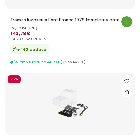
Traxxas karoserija Ford Bronco 1979 kompletna cista
151
,88 €
(-6 %)
142
,78 €
114
,23 €
bez PDV-a
+ 142 bodova
Šaljemo u roku do 48 sati
(U vas 14.08.)
-5%