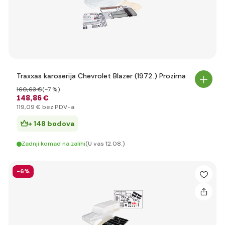
Traxxas karoserija Chevrolet Blazer (1972.) Prozirna
160
,63 €
(-7 %)
148
,86 €
119
,09 €
bez PDV-a
+ 148 bodova
Zadnji komad na zalihi
(U vas 12.08.)
-6%