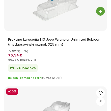
Pro-Line karoserija 1:10 Jeep Wrangler Unlimited Rubicon
(međuosovinski razmak 325 mm)
72
,92 €
(-3 %)
70
,94 €
56
,75 €
bez PDV-a
+ 70 bodova
Zadnji komad na zalihi
(U vas 12.08.)
-20%