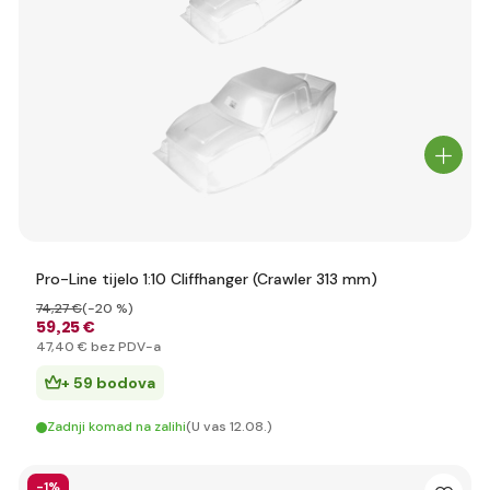
Pro-Line tijelo 1:10 Cliffhanger (Crawler 313 mm)
74
,27 €
(-20 %)
59
,25 €
47
,40 €
bez PDV-a
+ 59 bodova
Zadnji komad na zalihi
(U vas 12.08.)
-1%