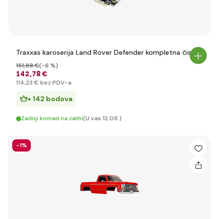
Traxxas karoserija Land Rover Defender kompletna čista
151
,88 €
(-6 %)
142
,78 €
114
,23 €
bez PDV-a
+ 142 bodova
Zadnji komad na zalihi
(U vas 12.08.)
-1%