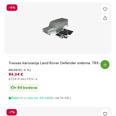
-6%
Traxxas karoserija Land Rover Defender srebrna: TRX-4
88
,95 €
(-6 %)
84
,04 €
67
,24 €
bez PDV-a
+ 84 bodova
Šaljemo u roku do 48 sati
(U vas 14.08.)
-7%