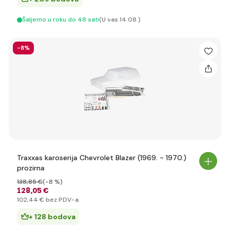
Šaljemo u roku do 48 sati
(U vas 14.08.)
-8%
Traxxas karoserija Chevrolet Blazer (1969. - 1970.)
prozirna
138
,85 €
(-8 %)
128
,05 €
102
,44 €
bez PDV-a
+ 128 bodova