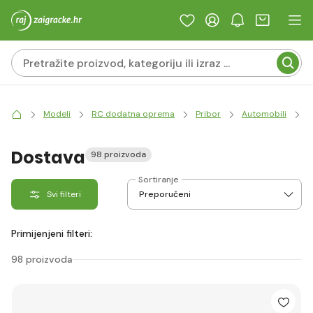
Modeli
RC dodatna oprema
Pribor
Automobili
K
Dostava
98 proizvoda
Sortiranje
Svi filteri
Primijenjeni filteri:
98 proizvoda