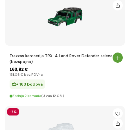
Traxxas karoserija TRX-4 Land Rover Defender zelena
(bezspojna)
163
,82 €
131
,06 €
bez PDV-a
+ 163 bodova
Zadnja 2 komada
(U vas 12.08.)
-7%