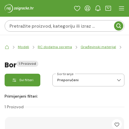
Modeli
RC dodatna oprema
Građevinski materijal
Dr
Bor
1 Proizvod
Sortiranje
Svi filteri
Primijenjeni filteri:
1 Proizvod