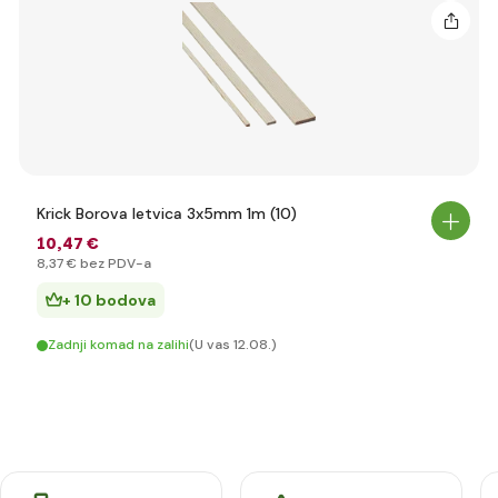
Krick Borova letvica 3x5mm 1m (10)
10
,47 €
8
,37 €
bez PDV-a
+ 10 bodova
Zadnji komad na zalihi
(U vas 12.08.)