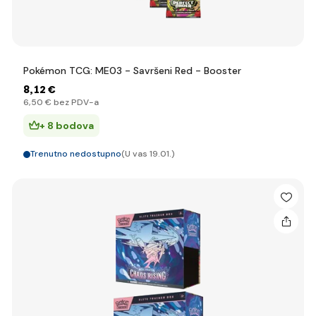
Pokémon TCG: ME03 - Savršeni Red - Booster
8
,12 €
6
,50 €
bez PDV-a
+ 8 bodova
Trenutno nedostupno
(U vas 19.01.)