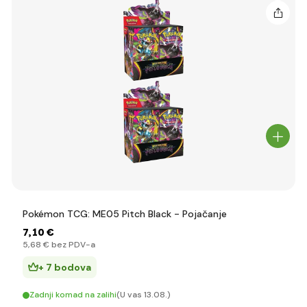
Pokémon TCG: ME05 Pitch Black - Pojačanje
7
,10 €
5
,68 €
bez PDV-a
+ 7 bodova
Zadnji komad na zalihi
(U vas 13.08.)