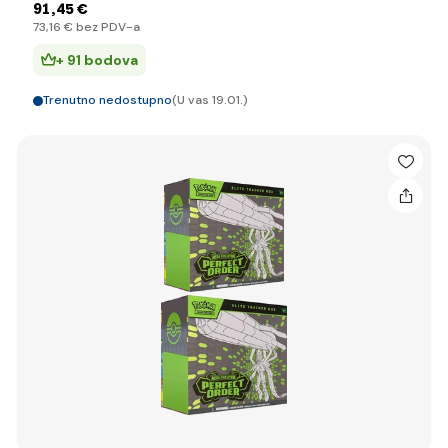
91
,45 €
73
,16 €
bez PDV-a
+ 91 bodova
Trenutno nedostupno
(U vas 19.01.)