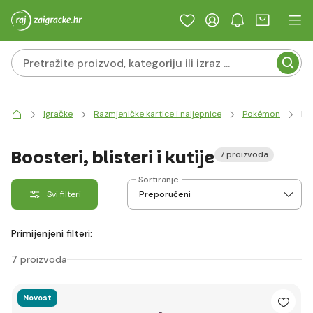
Igračke
Razmjeničke kartice i naljepnice
Pokémon
Boo
Boosteri, blisteri i kutije
7 proizvoda
Sortiranje
Svi filteri
Primijenjeni filteri:
7 proizvoda
Novost