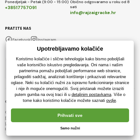
Ponedjeljak - Petak (9:00 - 15:00)
Obično odgovaramo u roku od 8
sati
+38517757091
info@rajzaigracke.hr
PRATITE NAS
Facebook
Instagram
Hrvatski
© 2018 - 2026 Rajzaigracke.hr, Sva prava pridržana
Ova stranica je zaštićena reCAPTCHA-om i primjenjuju se
Pravila o zaštiti osobnih podataka
tvrtke Google i njihova
Ugovorni uvjeti
.
Izrada učinkovitih internetskih trgovina od
RIESENIA