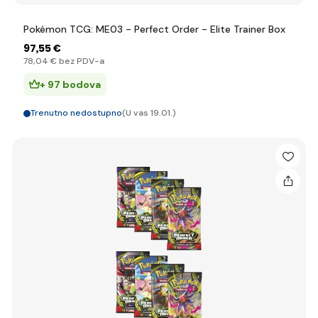
Pokémon TCG: ME03 - Perfect Order - Elite Trainer Box
97
,55 €
78
,04 €
bez PDV-a
+ 97 bodova
Trenutno nedostupno
(U vas 19.01.)