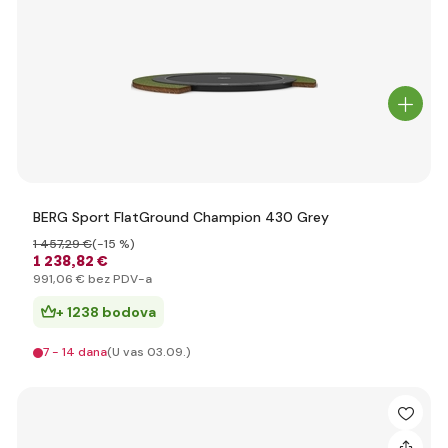
BERG Sport FlatGround Champion 430 Grey
1 457
,29 €
(-15 %)
1 238
,82 €
991
,06 €
bez PDV-a
+ 1238 bodova
7 - 14 dana
(U vas 03.09.)