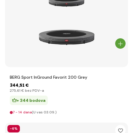
BERG Sport InGround Favorit 200 Grey
344
,51 €
275
,61 €
bez PDV-a
+ 344 bodova
7 - 14 dana
(U vas 03.09.)
-6%