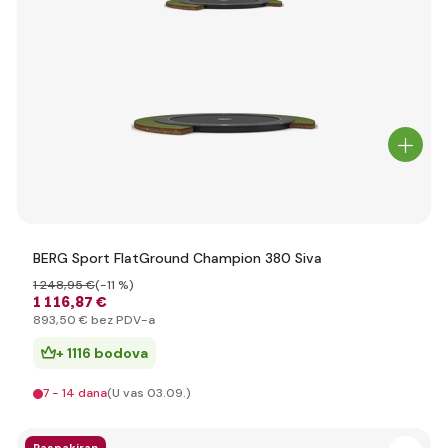
BERG Sport FlatGround Champion 380 Siva
1 248
,95 €
(-11 %)
1 116
,87 €
893
,50 €
bez PDV-a
+ 1116 bodova
7 - 14 dana
(U vas 03.09.)