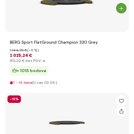
BERG Sport FlatGround Champion 330 Grey
1 144
,79 €
(-11 %)
1 015
,24 €
812
,20 €
bez PDV-a
+ 1015 bodova
7 - 14 dana
(U vas 03.09.)
-15%