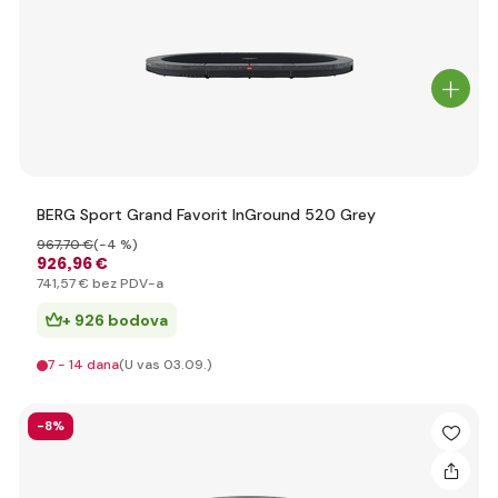
BERG Sport Grand Favorit InGround 520 Grey
967
,70 €
(-4 %)
926
,96 €
741
,57 €
bez PDV-a
+ 926 bodova
7 - 14 dana
(U vas 03.09.)
-8%