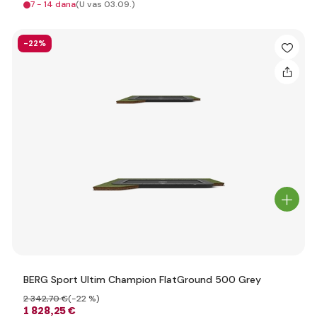
7 - 14 dana
(U vas 03.09.)
-22%
BERG Sport Ultim Champion FlatGround 500 Grey
2 342
,70 €
(-22 %)
1 828
,25 €