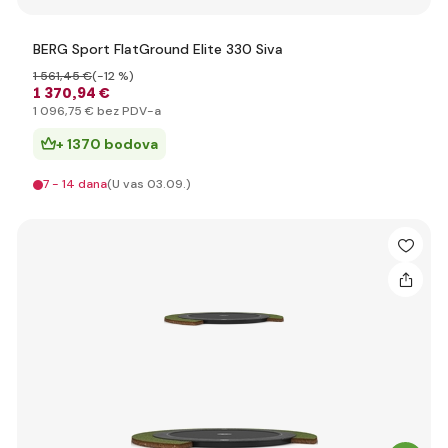
BERG Sport FlatGround Elite 330 Siva
1 561
,45 €
(-12 %)
1 370
,94 €
1 096
,75 €
bez PDV-a
+ 1370 bodova
7 - 14 dana
(U vas 03.09.)