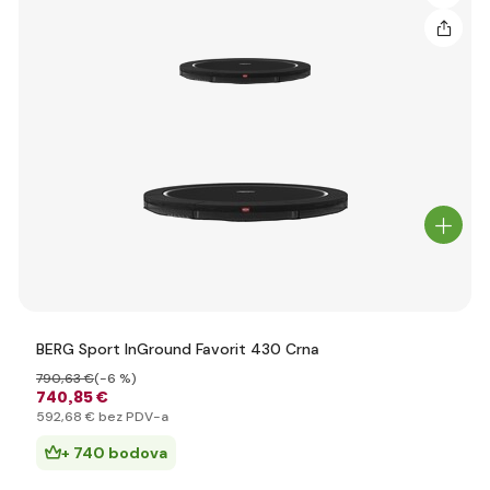
BERG Sport InGround Favorit 430 Crna
790
,63 €
(-6 %)
740
,85 €
592
,68 €
bez PDV-a
+ 740 bodova