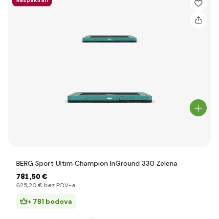
Raspakiran
BERG Sport Ultim Champion InGround 330 Zelena
781
,50 €
625
,20 €
bez PDV-a
+ 781 bodova