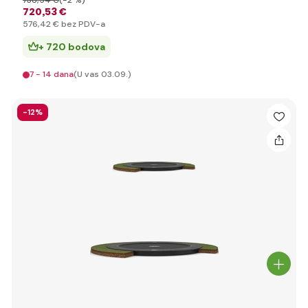
738
,54 €
(-2 %)
720
,53 €
576
,42 €
bez PDV-a
+ 720 bodova
7 - 14 dana
(U vas 03.09.)
-12%