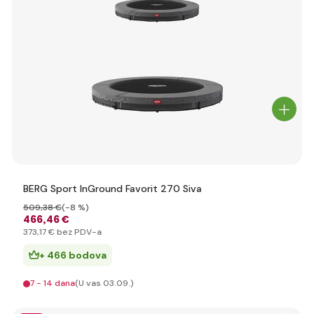
BERG Sport InGround Favorit 270 Siva
509
,38 €
(-8 %)
466
,46 €
373
,17 €
bez PDV-a
+ 466 bodova
7 - 14 dana
(U vas 03.09.)