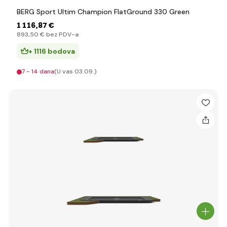
BERG Sport Ultim Champion FlatGround 330 Green
1 116
,87 €
893
,50 €
bez PDV-a
+ 1116 bodova
7 - 14 dana
(U vas 03.09.)