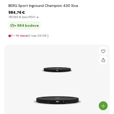
BERG Sport Inground Champion 430 Siva
984
,76 €
787
,80 €
bez PDV-a
+ 984 bodova
7 - 14 dana
(U vas 03.09.)