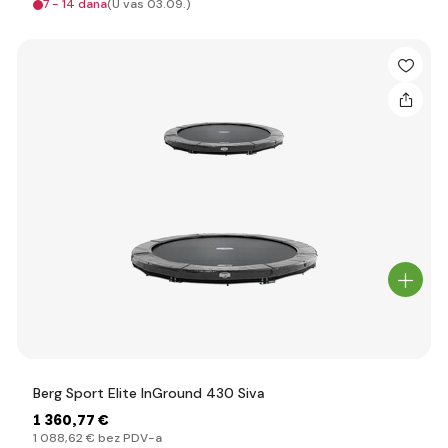
7 - 14 dana
(U vas 03.09.)
Berg Sport Elite InGround 430 Siva
1 360
,77 €
1 088
,62 €
bez PDV-a