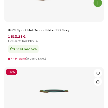
BERG Sport FlatGround Elite 380 Grey
1 513
,21 €
1 210
,57 €
bez PDV-a
+ 1513 bodova
7 - 14 dana
(U vas 03.09.)
-15%