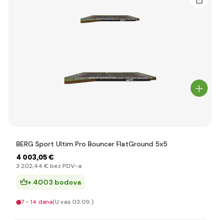
BERG Sport Ultim Pro Bouncer FlatGround 5x5
4 003
,05 €
3 202
,44 €
bez PDV-a
+ 4003 bodova
7 - 14 dana
(U vas 03.09.)