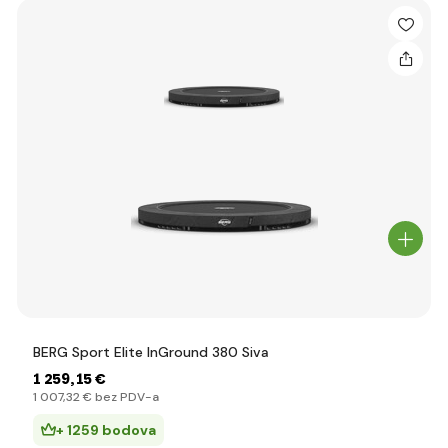
BERG Sport Elite InGround 380 Siva
1 259
,15 €
1 007
,32 €
bez PDV-a
+ 1259 bodova