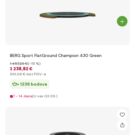
BERG Sport FlatGround Champion 430 Green
1 457
,29 €
(-15 %)
1 238
,82 €
991
,06 €
bez PDV-a
+ 1238 bodova
7 - 14 dana
(U vas 03.09.)