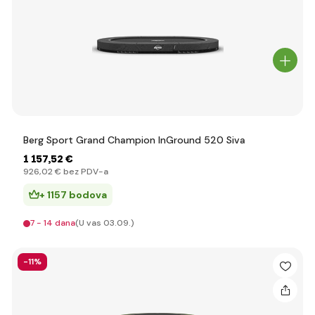
Berg Sport Grand Champion InGround 520 Siva
1 157
,52 €
926
,02 €
bez PDV-a
+ 1157 bodova
7 - 14 dana
(U vas 03.09.)
-11%