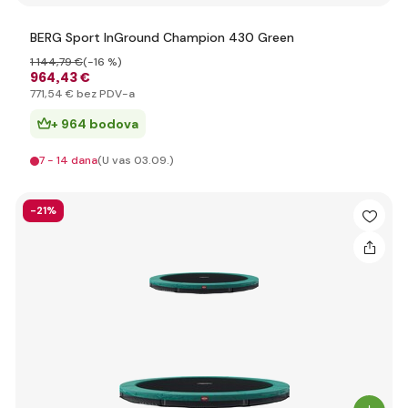
BERG Sport InGround Champion 430 Green
1 144
,79 €
(-16 %)
964
,43 €
771
,54 €
bez PDV-a
+ 964 bodova
7 - 14 dana
(U vas 03.09.)
-21%