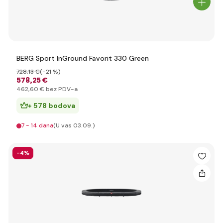
BERG Sport InGround Favorit 330 Green
728
,13 €
(-21 %)
578
,25 €
462
,60 €
bez PDV-a
+ 578 bodova
7 - 14 dana
(U vas 03.09.)
-4%