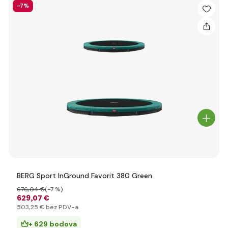
-7%
BERG Sport InGround Favorit 380 Green
676
,04 €
(-7 %)
629
,07 €
503
,25 €
bez PDV-a
+ 629 bodova