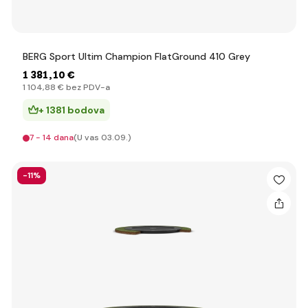
BERG Sport Ultim Champion FlatGround 410 Grey
1 381
,10 €
1 104
,88 €
bez PDV-a
+ 1381 bodova
7 - 14 dana
(U vas 03.09.)
-11%